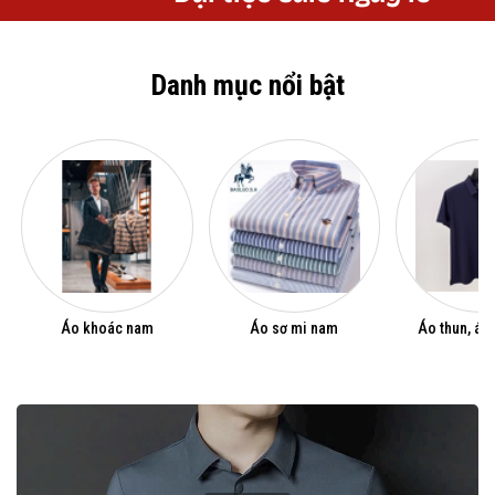
Danh mục nổi bật
Áo khoác nam
Áo sơ mi nam
Áo thun, áo