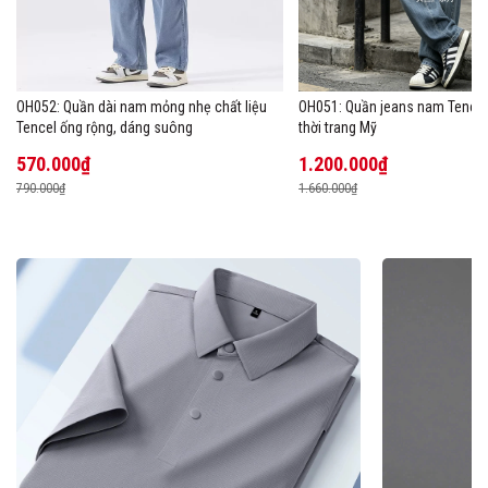
OH052: Quần dài nam mỏng nhẹ chất liệu
OH051: Quần jeans nam Tencel
Tencel ống rộng, dáng suông
thời trang Mỹ
570.000₫
1.200.000₫
790.000₫
1.660.000₫