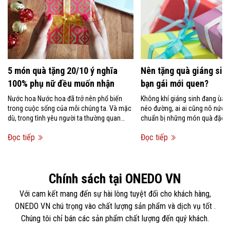
5 món quà tặng 20/10 ý nghĩa
Nên tặng quà giáng sinh
100% phụ nữ đều muốn nhận
bạn gái mới quen?
Nước hoa Nước hoa đã trở nên phổ biến
Không khí giáng sinh đang ùa 
trong cuộc sống của mỗi chúng ta. Và mặc
nẻo đường, ai ai cũng nô nức 
dù, trong tình yêu người ta thường quan
chuẩn bị những món quà đặc bi
niệm rằng không nên tặng...
người mình...
Đọc tiếp
Đọc tiếp
Chính sách tại ONEDO VN
Với cam kết mang đến sự hài lòng tuyệt đối cho khách hàng,
ONEDO VN chú trọng vào chất lượng sản phẩm và dịch vụ tốt .
Chúng tôi chỉ bán các sản phẩm chất lượng đến quý khách.