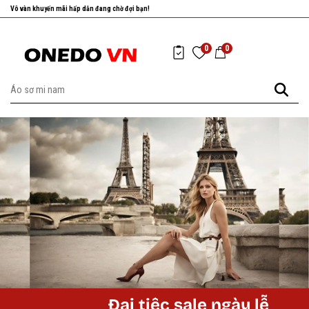
Vô vàn khuyến mãi hấp dẫn đang chờ đợi bạn!
0
0
Đại tiệc sale ngày lễ