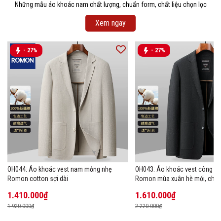
Những mẫu áo khoác nam chất lượng, chuẩn form, chất liệu chọn lọc
Xem ngay
- 27%
- 27%
OH044: Áo khoác vest nam mỏng nhẹ
OH043: Áo khoác vest công s
Romon cotton sợi dài
Romon mùa xuân hè mới, chất 
1.410.000₫
1.610.000₫
1.920.000₫
2.220.000₫