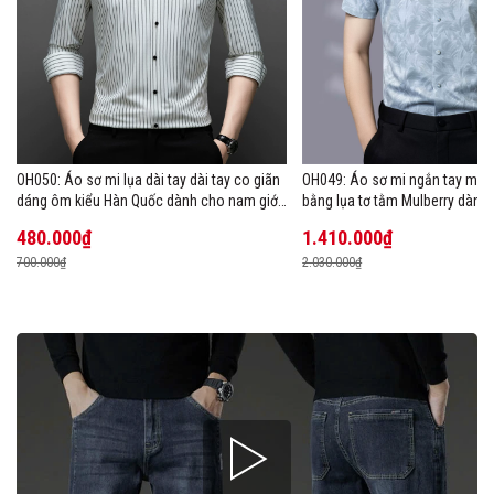
OH050: Áo sơ mi lụa dài tay dài tay co giãn
OH049: Áo sơ mi ngắn tay mùa
dáng ôm kiểu Hàn Quốc dành cho nam giới,
bằng lụa tơ tằm Mulberry dành
cỡ lớn
480.000₫
1.410.000₫
700.000₫
2.030.000₫