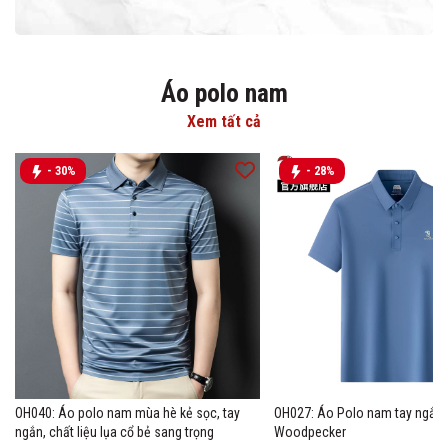
Áo polo nam
Xem tất cả
- 30%
- 28%
OH040: Áo polo nam mùa hè kẻ sọc, tay
OH027: Áo Polo nam tay ngắn 
ngắn, chất liệu lụa cổ bẻ sang trọng
Woodpecker