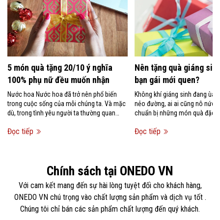
5 món quà tặng 20/10 ý nghĩa
Nên tặng quà giáng sinh
100% phụ nữ đều muốn nhận
bạn gái mới quen?
Nước hoa Nước hoa đã trở nên phổ biến
Không khí giáng sinh đang ùa 
trong cuộc sống của mỗi chúng ta. Và mặc
nẻo đường, ai ai cũng nô nức 
dù, trong tình yêu người ta thường quan
chuẩn bị những món quà đặc bi
niệm rằng không nên tặng...
người mình...
Đọc tiếp
Đọc tiếp
Chính sách tại ONEDO VN
Với cam kết mang đến sự hài lòng tuyệt đối cho khách hàng,
ONEDO VN chú trọng vào chất lượng sản phẩm và dịch vụ tốt .
Chúng tôi chỉ bán các sản phẩm chất lượng đến quý khách.