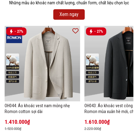
Những mẫu áo khoác nam chất lượng, chuẩn form, chất liệu chọn lọc
Xem ngay
- 27%
- 27%
OH044: Áo khoác vest nam mỏng nhẹ
OH043: Áo khoác vest công s
Romon cotton sợi dài
Romon mùa xuân hè mới, chất 
1.410.000₫
1.610.000₫
1.920.000₫
2.220.000₫