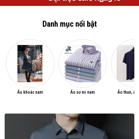
Danh mục nổi bật
Áo khoác nam
Áo sơ mi nam
Áo thun, áo