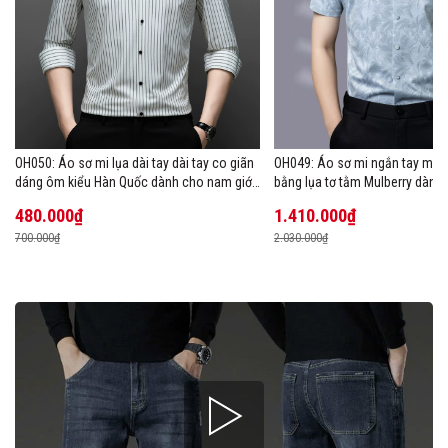
OH050: Áo sơ mi lụa dài tay dài tay co giãn
OH049: Áo sơ mi ngắn tay mùa
dáng ôm kiểu Hàn Quốc dành cho nam giới,
bằng lụa tơ tằm Mulberry dành
cỡ lớn
480.000₫
1.410.000₫
700.000₫
2.030.000₫