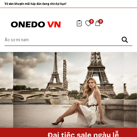
Vô vàn khuyến mãi hấp dẫn đang chờ đợi bạn!
0
0
Đại tiệc sale ngày lễ