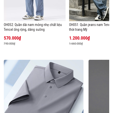
OH052: Quần dài nam mỏng nhẹ chất liệu
OH051: Quần jeans nam Tencel
Tencel ống rộng, dáng suông
thời trang Mỹ
570.000₫
1.200.000₫
790.000₫
1.660.000₫