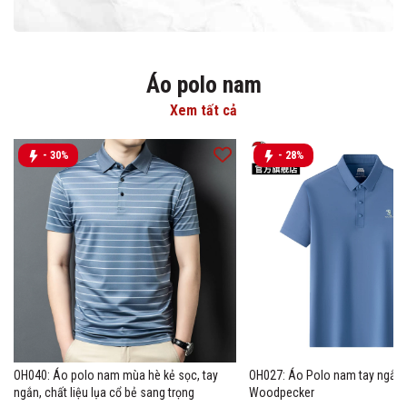
Áo polo nam
Xem tất cả
- 30%
- 28%
OH040: Áo polo nam mùa hè kẻ sọc, tay
OH027: Áo Polo nam tay ngắn 
ngắn, chất liệu lụa cổ bẻ sang trọng
Woodpecker