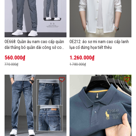
OE668: Quần âu nam cao cấp quần
OE212: áo sơ mi nam cao cấp lanh
dài thẳng bó quần dài công sở co
lụa cổ đứng họa tiết thêu
giãn thoáng khí
560.000₫
1.260.000₫
770.000₫
1.780.000₫