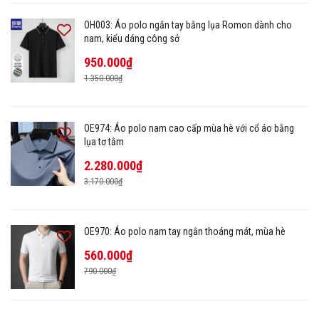
OH003: Áo polo ngắn tay bằng lụa Romon dành cho
nam, kiểu dáng công sở
950.000₫
1.350.000₫
OE974: Áo polo nam cao cấp mùa hè với cổ áo bằng
lụa tơ tằm
2.280.000₫
3.170.000₫
OE970: Áo polo nam tay ngắn thoáng mát, mùa hè
560.000₫
790.000₫