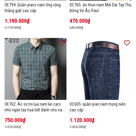
OE794: Quần jeans nam ống rộng
OC765: áo thun nam Mới Dài Tay Thu
thẳng giặt cao cấp
Đông Ve Áo Paul
1.190.000₫
470.000₫
1.710.000₫
640.000₫
OE762: Áo sơ mi lụa nam kẻ caro
OC605: quần jean nam trung niên
nhỏ ngắn tay họa tiết dành cho nam
cao cấp
trung niên mặc công sở
750.000₫
1.120.000₫
1.010.000₫
1.550.000₫