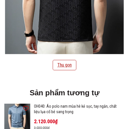
Thu gọn
Sản phẩm tương tự
OH040: Áo polo nam mùa hè kẻ sọc, tay ngắn, chất
liệu lụa cổ bẻ sang trọng
2.120.000₫
3.030.000₫