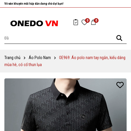
Nhanh tay chọn cho mình những sản phẩm ưng ý nhất!
0
0
Trang chủ
Áo Polo Nam
OE969: Áo polo nam tay ngắn, kiểu dáng
mùa hè, có cổ thun lụa