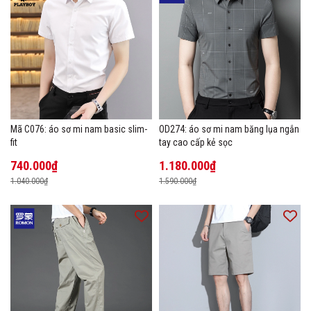
Mã C076: áo sơ mi nam basic slim-
OD274: áo sơ mi nam băng lụa ngắn
fit
tay cao cấp kẻ sọc
740.000₫
1.180.000₫
1.040.000₫
1.590.000₫