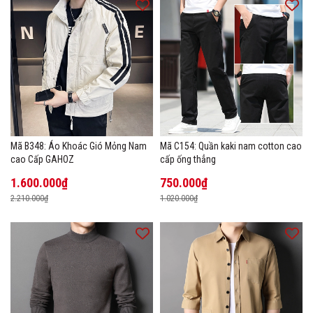
Mã B348: Áo Khoác Gió Mỏng Nam
Mã C154: Quần kaki nam cotton cao
cao Cấp GAHOZ
cấp ống thẳng
1.600.000₫
750.000₫
2.210.000₫
1.020.000₫