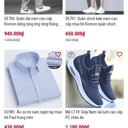
OE706: Quần dài nam cao cấp
OE701: Quần short kaki nam cao
Romon dáng rộng ống rộng thẳng
cấp mùa hè Romon quần short
size lớn
thường ngày
940.000₫
650.000₫
1.350.000₫
920.000₫
OC981: Áo sơ mi nam ngắn tay mùa
Mã C118: Giày Nam vải lưới cao cấp
hè Paul trung niên
PC châu âu
430.000₫
1.180.000₫