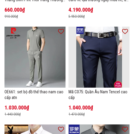
Hiệu
thun POLO
660.000₫
4.190.000₫
910.000₫
5.950.000₫
OE661: set bộ đồ thể thao nam cao
Mã C075: Quần Âu Nam Tencel cao
cấp atn
cấp
1.030.000₫
1.040.000₫
1.440.000₫
1.470.000₫