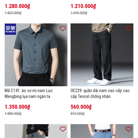
1.280.000₫
1.210.000₫
1.820.000₫
1.690.000₫
Mã C141: áo sơ mi nam Luo
OE229: quần dài nam cao cấp cao
Mengbing lụa nam ngắn ta
cấp Tencel chống nhăn
1.350.000₫
560.000₫
1.880.000₫
810.000₫