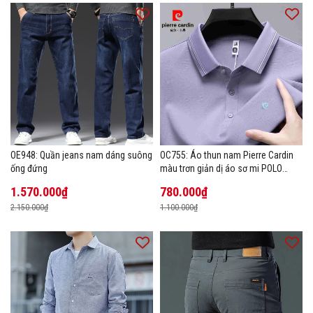
OE948: Quần jeans nam dáng suông
OC755: Áo thun nam Pierre Cardin
ống đứng
màu trơn giản dị áo sơ mi POLO
hàng đầu
1.570.000₫
780.000₫
2.150.000₫
1.100.000₫