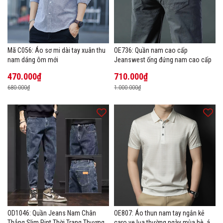
Mã C056: Áo sơ mi dài tay xuân thu
OE736: Quần nam cao cấp
nam dáng ôm mới
Jeanswest ống đứng nam cao cấp
470.000₫
710.000₫
680.000₫
1.000.000₫
OD1046: Quần Jeans Nam Chân
OE807: Áo thun nam tay ngắn kẻ
Thẳng Slim Pint Thời Trang Thương
caro ve lụa thường ngày mùa hè, áo