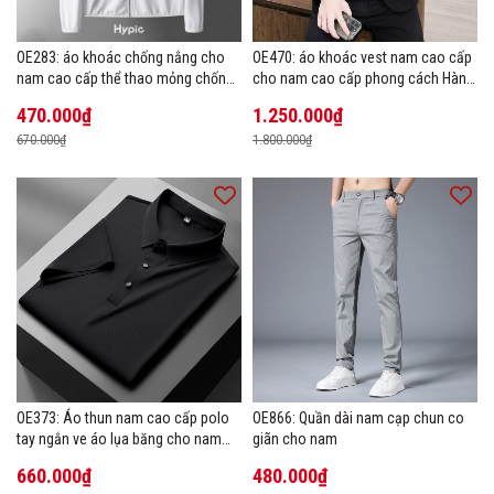
OE283: áo khoác chống nắng cho
OE470: áo khoác vest nam cao cấp
nam cao cấp thể thao mỏng chống
cho nam cao cấp phong cách Hàn
tia cực tím áo khoác thoáng khí
Quốc
470.000₫
1.250.000₫
670.000₫
1.800.000₫
OE373: Áo thun nam cao cấp polo
OE866: Quần dài nam cạp chun co
tay ngắn ve áo lụa băng cho nam
giãn cho nam
cao cấp Áo phông mùa hè
660.000₫
480.000₫