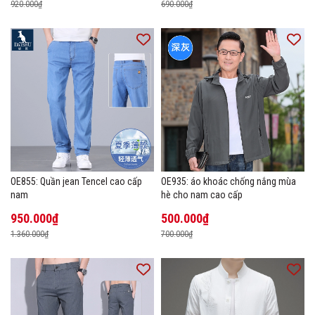
920.000₫
690.000₫
OE855: Quần jean Tencel cao cấp
OE935: áo khoác chống nắng mùa
nam
hè cho nam cao cấp
950.000₫
500.000₫
1.360.000₫
700.000₫