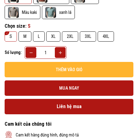
Màu kaki
xanh lá
Chọn size:
S
S
M
L
XL
2XL
3XL
4XL
Số lượng:
THÊM VÀO GIỎ
MUA NGAY
Liên hệ mua
Cam kết của chúng tôi
Cam kết hàng đúng hình, đúng mô tả