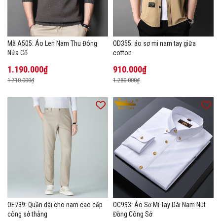
Mã A505: Áo Len Nam Thu Đông
OD355: áo sơ mi nam tay giữa
Nửa Cổ
cotton
1.190.000₫
910.000₫
1.710.000₫
1.280.000₫
OE739: Quần dài cho nam cao cấp
OC993: Áo Sơ Mi Tay Dài Nam Nút
công sở thẳng
Đồng Công Sở