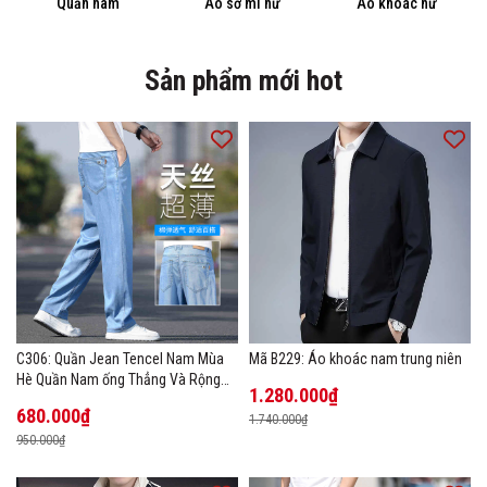
Quần nam
Áo sơ mi nữ
Áo khoác nữ
Sản phẩm mới hot
C306: Quần Jean Tencel Nam Mùa
Mã B229: Áo khoác nam trung niên
Hè Quần Nam ống Thẳng Và Rộng
1.280.000₫
New Ice Silk
680.000₫
1.740.000₫
950.000₫