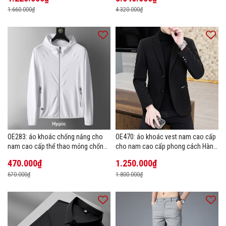
1.660.000₫
4.320.000₫
OE283: áo khoác chống nắng cho
OE470: áo khoác vest nam cao cấp
nam cao cấp thể thao mỏng chống
cho nam cao cấp phong cách Hàn
tia cực tím áo khoác thoáng khí
Quốc
470.000₫
1.250.000₫
670.000₫
1.800.000₫