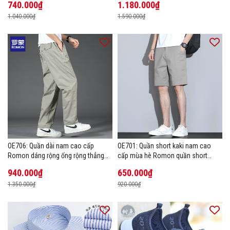
740.000₫
1.180.000₫
1.040.000₫
1.590.000₫
OE706: Quần dài nam cao cấp
OE701: Quần short kaki nam cao
Romon dáng rộng ống rộng thẳng
cấp mùa hè Romon quần short
size lớn
thường ngày
940.000₫
650.000₫
1.350.000₫
920.000₫