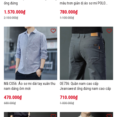
ống đứng
màu trơn giản dị áo sơ mi POLO
hàng đầu
1.570.000₫
780.000₫
2.150.000₫
1.100.000₫
Mã C056: Áo sơ mi dài tay xuân thu
OE736: Quần nam cao cấp
nam dáng ôm mới
Jeanswest ống đứng nam cao cấp
470.000₫
710.000₫
680.000₫
1.000.000₫