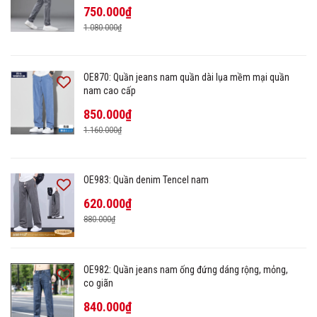
750.000₫
1.080.000₫
OE870: Quần jeans nam quần dài lụa mềm mại quần
nam cao cấp
850.000₫
1.160.000₫
OE983: Quần denim Tencel nam
620.000₫
880.000₫
OE982: Quần jeans nam ống đứng dáng rộng, mỏng,
co giãn
840.000₫