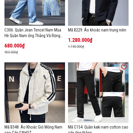
C306: Quần Jean Tencel Nam Mùa
Mã B229: Áo khoác nam trung niên
Hè Quần Nam ống Thẳng Và Rộng
1.280.000₫
New Ice Silk
680.000₫
1.740.000₫
950.000₫
Mã B348: Áo Khoác Gió Mỏng Nam
Mã C154: Quần kaki nam cotton cao
cao Cấp GAHOZ
cấp ống thẳng