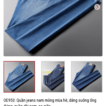
OE953: Quần jeans nam mỏng mùa hè, dáng suông ống