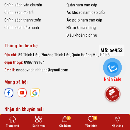
Chính sách vận chuyển
Quần nam cao cấp
Chính sách đổi trả
Áo khoác nam cao cấp
Chính sách thanh toán
Áo polo nam cao cấp
Chính sách bảo hành
Hỗ trợ khách hàng
Điều khoản dịch vụ
Thông tin liên hệ
Mã:
oe953
Địa chỉ:
89 Thịnh Liệt, Phường Thịnh Liệt, Quận Hoàng Mai, Hà Nội
Điện thoại:
0986199164
Email:
onedovnchinhhang@gmail.com
Nhắn Zalo
Mạng xã hội
Nhận tin khuyến mãi
0
0
ĐĂNG KÝ
Trang chủ
Danh mục
Giỏ hàng
Yêu thích
Hệ thống