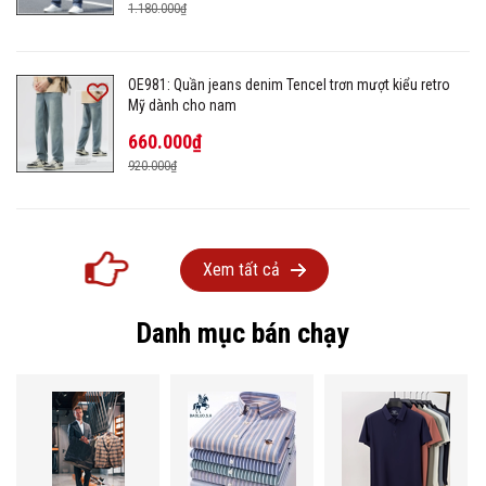
1.180.000₫
OE981: Quần jeans denim Tencel trơn mượt kiểu retro
Mỹ dành cho nam
660.000₫
920.000₫
Xem tất cả
Danh mục bán chạy