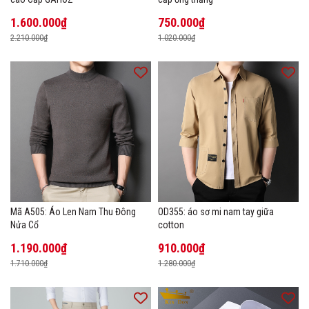
1.600.000₫
750.000₫
2.210.000₫
1.020.000₫
Mã A505: Áo Len Nam Thu Đông
OD355: áo sơ mi nam tay giữa
Nửa Cổ
cotton
1.190.000₫
910.000₫
1.710.000₫
1.280.000₫