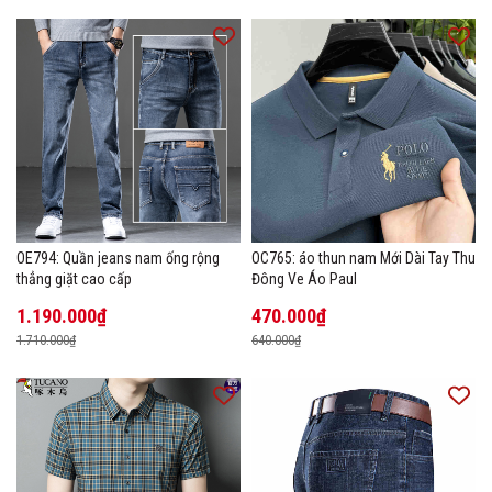
OE794: Quần jeans nam ống rộng
OC765: áo thun nam Mới Dài Tay Thu
thẳng giặt cao cấp
Đông Ve Áo Paul
1.190.000₫
470.000₫
1.710.000₫
640.000₫