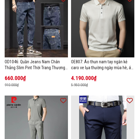
OD1046: Quần Jeans Nam Chân
OE807: Áo thun nam tay ngắn kẻ
Thẳng Slim Pint Thời Trang Thương
caro ve lụa thường ngày mùa hè, áo
Hiệu
thun POLO
660.000₫
4.190.000₫
910.000₫
5.950.000₫