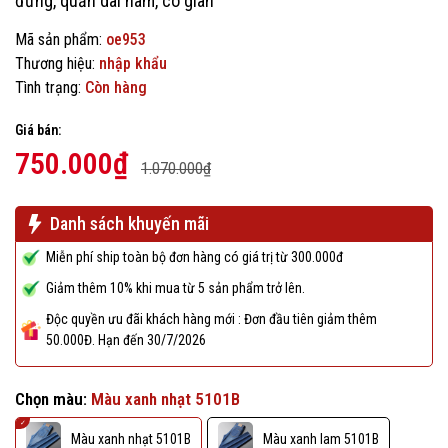
đứng, quần dài nam, co giãn
Mã sản phẩm:
oe953
Thương hiệu:
nhập khẩu
Tình trạng:
Còn hàng
Giá bán:
750.000₫
1.070.000₫
Danh sách khuyến mãi
Miễn phí ship toàn bộ đơn hàng có giá trị từ 300.000đ
Giảm thêm 10% khi mua từ 5 sản phẩm trở lên.
Độc quyền ưu đãi khách hàng mới : Đơn đầu tiên giảm thêm
50.000Đ. Hạn đến 30/7/2026
Chọn màu:
Màu xanh nhạt 5101B
Màu xanh nhạt 5101B
Màu xanh lam 5101B