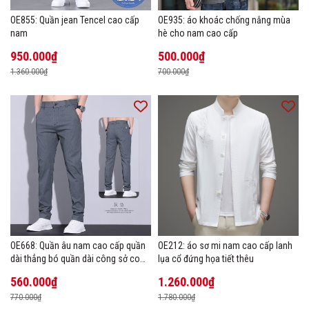
OE855: Quần jean Tencel cao cấp
OE935: áo khoác chống nắng mùa
nam
hè cho nam cao cấp
950.000₫
500.000₫
1.360.000₫
700.000₫
OE668: Quần âu nam cao cấp quần
OE212: áo sơ mi nam cao cấp lanh
dài thẳng bó quần dài công sở co
lụa cổ đứng họa tiết thêu
giãn thoáng khí
560.000₫
1.260.000₫
770.000₫
1.780.000₫