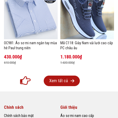
OC981: Áo sơ mi nam ngắn tay mùa
Mã C118: Giày Nam vải lưới cao cấp
hè Paul trung niên
PC châu âu
430.000₫
1.180.000₫
610.000₫
1.630.000₫
Xem tất cả
Chính sách
Giới thiệu
Chính sách bảo mật
Áo sơ mi nam cao cấp