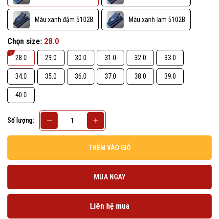
Màu xanh đậm 5102B
Màu xanh lam 5102B
Chọn size:
28.0
28.0
29.0
30.0
31.0
32.0
33.0
34.0
35.0
36.0
37.0
38.0
39.0
40.0
Số lượng:
THÊM VÀO GIỎ
MUA NGAY
Liên hệ mua