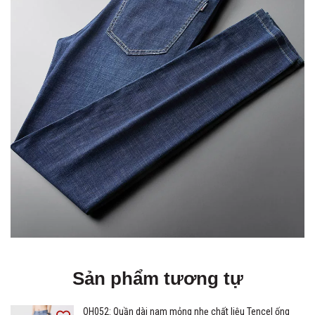
Sản phẩm tương tự
OH052: Quần dài nam mỏng nhẹ chất liệu Tencel ống