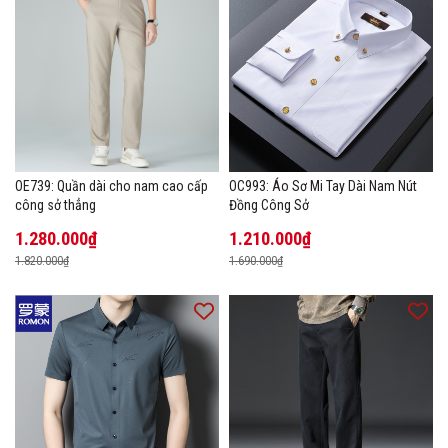
OE739: Quần dài cho nam cao cấp
OC993: Áo Sơ Mi Tay Dài Nam Nút
công sở thẳng
Đồng Công Sở
1.280.000₫
1.210.000₫
1.820.000₫
1.690.000₫