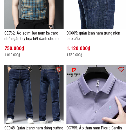
OE762: Áo sơ mi lụa nam kẻ caro
OC605: quần jean nam trung niên
nhỏ ngắn tay họa tiết dành cho nam
cao cấp
trung niên mặc công sở
750.000₫
1.120.000₫
1.010.000₫
1.550.000₫
OE948: Quần jeans nam dáng suông
OC755: Áo thun nam Pierre Cardin