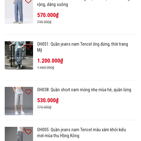
rộng, dáng suông
570.000₫
790.000₫
OH051: Quần jeans nam Tencel ống đứng, thời trang
Mỹ
1.200.000₫
1.660.000₫
OH038: Quần short nam mỏng nhẹ mùa hè, quần lửng
530.000₫
770.000₫
OH005: Quần jeans nam Tencel màu xám khói kiểu
mới mùa thu Hồng Kông