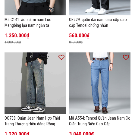
Mã C141: áo sơ mi nam Luo
OE229: quần dài nam cao cấp cao
Mengbing lụa nam ngắn ta
cấp Tencel chống nhăn
1.350.000₫
560.000₫
1.880.000₫
810.000₫
OC738: Quần Jean Nam Hợp Thời
Mã A554: Tencel Quần Jean Nam Co
Trang Thương Hiệu dáng Rộng
Giãn Trung Niên Cao Cấp
1.220.000₫
3.040.000₫