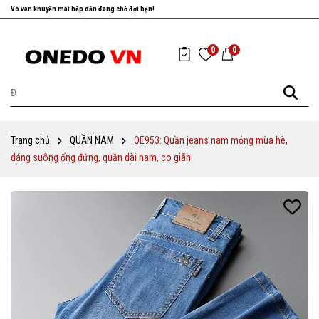
Nhanh tay chọn cho mình những sản phẩm ưng ý nhất!
0
0
Trang chủ
QUẦN NAM
OE953: Quần jeans nam mỏng mùa hè,
dáng suông ống đứng, quần dài nam, co giãn