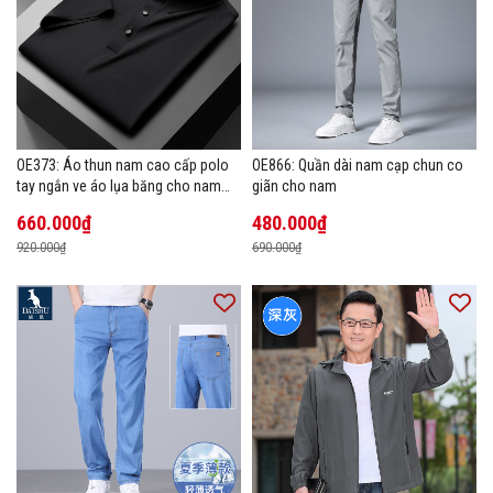
OE373: Áo thun nam cao cấp polo
OE866: Quần dài nam cạp chun co
tay ngắn ve áo lụa băng cho nam
giãn cho nam
cao cấp Áo phông mùa hè
660.000₫
480.000₫
920.000₫
690.000₫