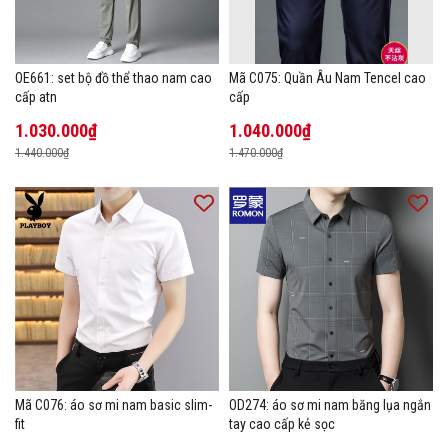
OE661: set bộ đồ thể thao nam cao
Mã C075: Quần Âu Nam Tencel cao
cấp atn
cấp
1.030.000₫
1.040.000₫
1.440.000₫
1.470.000₫
Mã C076: áo sơ mi nam basic slim-
OD274: áo sơ mi nam băng lụa ngắn
fit
tay cao cấp kẻ sọc