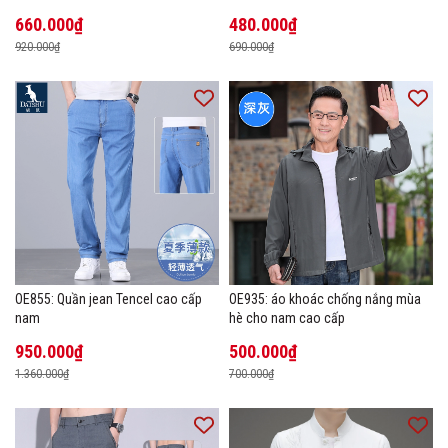
cao cấp Áo phông mùa hè
660.000₫
480.000₫
920.000₫
690.000₫
OE855: Quần jean Tencel cao cấp
OE935: áo khoác chống nắng mùa
nam
hè cho nam cao cấp
950.000₫
500.000₫
1.360.000₫
700.000₫