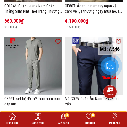
OD1046: Quần Jeans Nam Chân
OE807: Áo thun nam tay ngắn kẻ
Thẳng Slim Pint Thời Trang Thương
caro ve lụa thường ngày mùa hè, áo
Hiệu
thun POLO
660.000₫
4.190.000₫
910.000₫
5.950.000₫
Mã:
A546
Nhắn Zalo
OE661: set bộ đồ thể thao nam cao
Mã C075: Quần Âu Nam Tencel cao
cấp atn
cấp
1.030.000₫
1.040.000₫
0
0
1.440.000₫
1.470.000₫
Trang chủ
Danh mục
Giỏ hàng
Yêu thích
Hệ thống