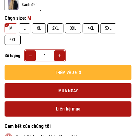
Xanh đen
Chọn size:
M
M
L
XL
2XL
3XL
4XL
5XL
6XL
Số lượng:
THÊM VÀO GIỎ
MUA NGAY
Liên hệ mua
Cam kết của chúng tôi