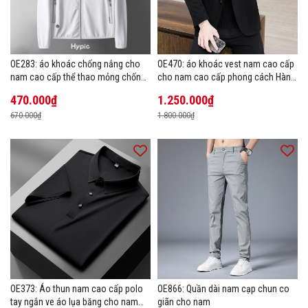
OE283: áo khoác chống nắng cho
OE470: áo khoác vest nam cao cấp
nam cao cấp thể thao mỏng chống
cho nam cao cấp phong cách Hàn
tia cực tím áo khoác thoáng khí
Quốc
470.000₫
1.250.000₫
670.000₫
1.800.000₫
OE373: Áo thun nam cao cấp polo
OE866: Quần dài nam cạp chun co
tay ngắn ve áo lụa băng cho nam
giãn cho nam