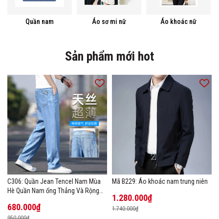
Quần nam
Áo sơ mi nữ
Áo khoác nữ
Sản phẩm mới hot
C306: Quần Jean Tencel Nam Mùa
Mã B229: Áo khoác nam trung niên
Hè Quần Nam ống Thẳng Và Rộng
1.280.000₫
New Ice Silk
680.000₫
1.740.000₫
950.000₫