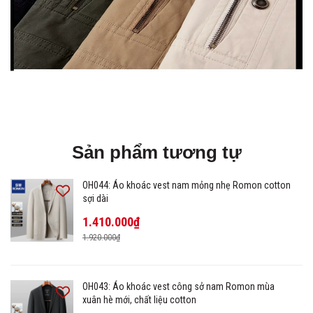
Sản phẩm tương tự
OH044: Áo khoác vest nam mỏng nhẹ Romon cotton
sợi dài
1.410.000₫
1.920.000₫
OH043: Áo khoác vest công sở nam Romon mùa
xuân hè mới, chất liệu cotton