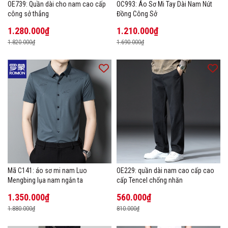
OE739: Quần dài cho nam cao cấp
OC993: Áo Sơ Mi Tay Dài Nam Nút
công sở thẳng
Đồng Công Sở
1.280.000₫
1.210.000₫
1.820.000₫
1.690.000₫
Mã C141: áo sơ mi nam Luo
OE229: quần dài nam cao cấp cao
Mengbing lụa nam ngắn ta
cấp Tencel chống nhăn
1.350.000₫
560.000₫
1.880.000₫
810.000₫