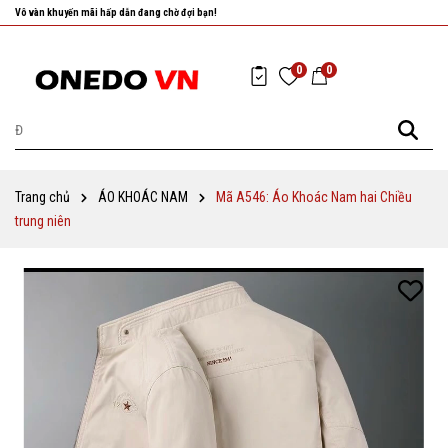
Nhanh tay chọn cho mình những sản phẩm ưng ý nhất!
0
0
Trang chủ
ÁO KHOÁC NAM
Mã A546: Áo Khoác Nam hai Chiều
trung niên