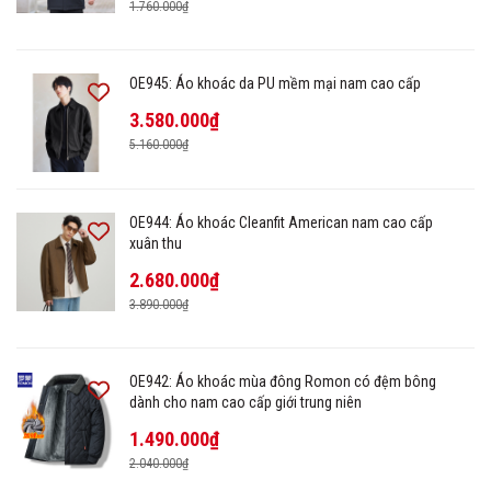
1.760.000₫
OE945: Áo khoác da PU mềm mại nam cao cấp
3.580.000₫
5.160.000₫
OE944: Áo khoác Cleanfit American nam cao cấp
xuân thu
2.680.000₫
3.890.000₫
OE942: Áo khoác mùa đông Romon có đệm bông
dành cho nam cao cấp giới trung niên
1.490.000₫
2.040.000₫