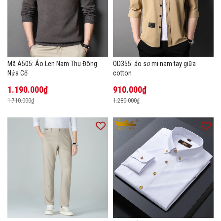
Mã A505: Áo Len Nam Thu Đông
OD355: áo sơ mi nam tay giữa
Nửa Cổ
cotton
1.190.000₫
910.000₫
1.710.000₫
1.280.000₫