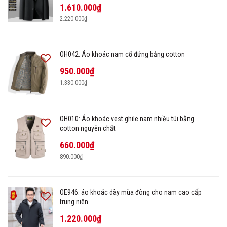
1.610.000₫
2.220.000₫
OH042: Áo khoác nam cổ đứng bằng cotton
950.000₫
1.330.000₫
OH010: Áo khoác vest ghile nam nhiều túi bằng
cotton nguyên chất
660.000₫
890.000₫
OE946: áo khoác dày mùa đông cho nam cao cấp
trung niên
1.220.000₫