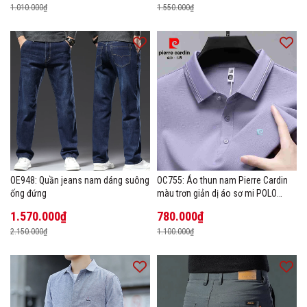
1.010.000₫
1.550.000₫
OE948: Quần jeans nam dáng suông
OC755: Áo thun nam Pierre Cardin
ống đứng
màu trơn giản dị áo sơ mi POLO
hàng đầu
1.570.000₫
780.000₫
2.150.000₫
1.100.000₫