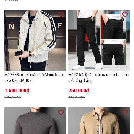
Mã B348: Áo Khoác Gió Mỏng Nam
Mã C154: Quần kaki nam cotton cao
cao Cấp GAHOZ
cấp ống thẳng
1.600.000₫
750.000₫
2.210.000₫
1.020.000₫