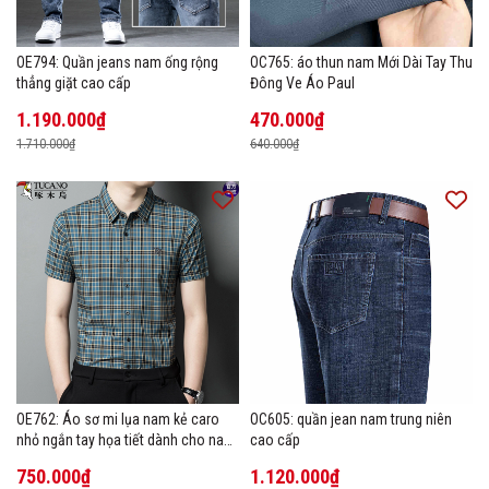
OE794: Quần jeans nam ống rộng
OC765: áo thun nam Mới Dài Tay Thu
thẳng giặt cao cấp
Đông Ve Áo Paul
1.190.000₫
470.000₫
1.710.000₫
640.000₫
OE762: Áo sơ mi lụa nam kẻ caro
OC605: quần jean nam trung niên
nhỏ ngắn tay họa tiết dành cho nam
cao cấp
trung niên mặc công sở
750.000₫
1.120.000₫