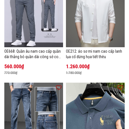
OE668: Quần âu nam cao cấp quần
OE212: áo sơ mi nam cao cấp lanh
dài thẳng bó quần dài công sở co
lụa cổ đứng họa tiết thêu
giãn thoáng khí
560.000₫
1.260.000₫
770.000₫
1.780.000₫