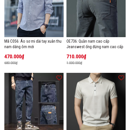
Mã C056: Áo sơ mi dài tay xuân thu
OE736: Quần nam cao cấp
nam dáng ôm mới
Jeanswest ống đứng nam cao cấp
470.000₫
710.000₫
680.000₫
1.000.000₫