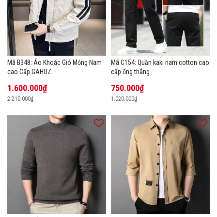
Mã B348: Áo Khoác Gió Mỏng Nam
Mã C154: Quần kaki nam cotton cao
cao Cấp GAHOZ
cấp ống thẳng
1.600.000₫
750.000₫
2.210.000₫
1.020.000₫