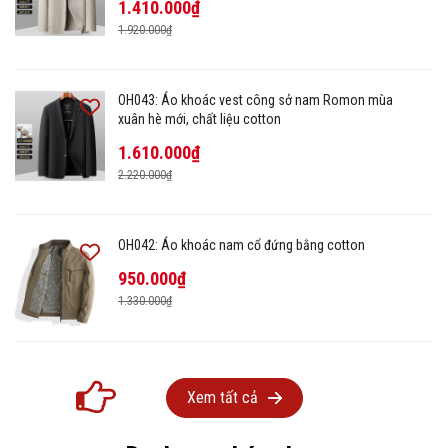
1.410.000₫
1.920.000₫
OH043: Áo khoác vest công sở nam Romon mùa
xuân hè mới, chất liệu cotton
1.610.000₫
2.220.000₫
OH042: Áo khoác nam cổ đứng bằng cotton
950.000₫
1.330.000₫
Xem tất cả