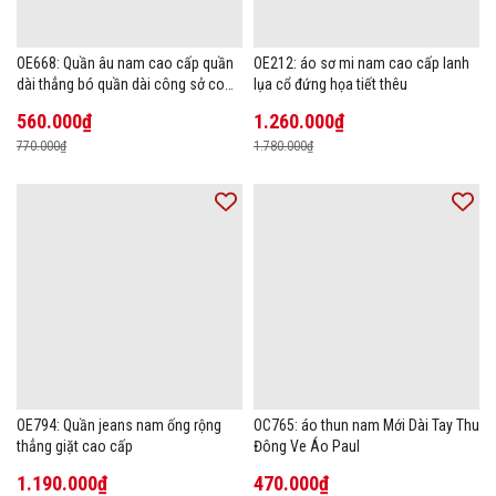
OE668: Quần âu nam cao cấp quần
OE212: áo sơ mi nam cao cấp lanh
dài thẳng bó quần dài công sở co
lụa cổ đứng họa tiết thêu
giãn thoáng khí
560.000₫
1.260.000₫
770.000₫
1.780.000₫
OE794: Quần jeans nam ống rộng
OC765: áo thun nam Mới Dài Tay Thu
thẳng giặt cao cấp
Đông Ve Áo Paul
1.190.000₫
470.000₫