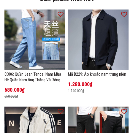
C306: Quần Jean Tencel Nam Mùa
Mã B229: Áo khoác nam trung niên
Hè Quần Nam ống Thẳng Và Rộng
1.280.000₫
New Ice Silk
680.000₫
1.740.000₫
950.000₫