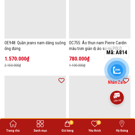
OE948: Quần jeans nam dáng suông
OC755: Áo thun nam Pierre Cardin
ống đứng
màu trơn giản dị áo sơ mi POLO
Mã:
A814
hàng đầu
1.570.000₫
780.000₫
2.150.000₫
1.100.000₫
Nhắn Zalo
0
0
Trang chủ
Danh mục
Giỏ hàng
Yêu thích
Hệ thống