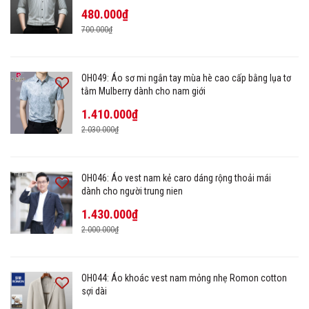
480.000₫
700.000₫
OH049: Áo sơ mi ngắn tay mùa hè cao cấp bằng lụa tơ
tằm Mulberry dành cho nam giới
1.410.000₫
2.030.000₫
OH046: Áo vest nam kẻ caro dáng rộng thoải mái
dành cho người trung nien
1.430.000₫
2.000.000₫
OH044: Áo khoác vest nam mỏng nhẹ Romon cotton
sợi dài