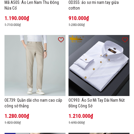
Mã A505: Áo Len Nam Thu Đông
OD355: áo sơ mi nam tay giữa
Nửa Cổ
cotton
1.190.000₫
910.000₫
1.710.000₫
1.280.000₫
OE739: Quần dài cho nam cao cấp
OC993: Áo Sơ Mi Tay Dài Nam Nút
công sở thẳng
Đồng Công Sở
1.280.000₫
1.210.000₫
1.820.000₫
1.690.000₫