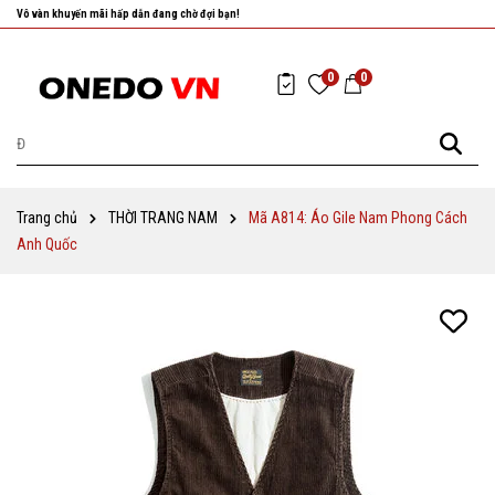
Nhanh tay chọn cho mình những sản phẩm ưng ý nhất!
0
0
Trang chủ
THỜI TRANG NAM
Mã A814: Áo Gile Nam Phong Cách
Anh Quốc