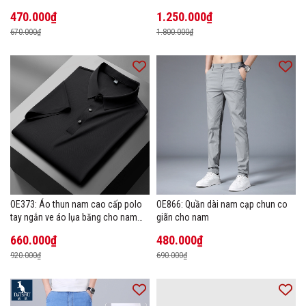
tia cực tím áo khoác thoáng khí
Quốc
470.000₫
1.250.000₫
670.000₫
1.800.000₫
OE373: Áo thun nam cao cấp polo
OE866: Quần dài nam cạp chun co
tay ngắn ve áo lụa băng cho nam
giãn cho nam
cao cấp Áo phông mùa hè
660.000₫
480.000₫
920.000₫
690.000₫