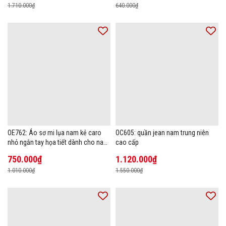
1.710.000₫
640.000₫
OE762: Áo sơ mi lụa nam kẻ caro
OC605: quần jean nam trung niên
nhỏ ngắn tay họa tiết dành cho nam
cao cấp
trung niên mặc công sở
750.000₫
1.120.000₫
1.010.000₫
1.550.000₫