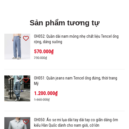
Sản phẩm tương tự
OH052: Quần dài nam mỏng nhẹ chất liệu Tencel ống
rộng, dáng suông
570.000₫
790.000₫
OH051: Quần jeans nam Tencel ống đứng, thời trang
Mỹ
1.200.000₫
1.660.000₫
OH050: Áo sơ mi lụa dài tay dài tay co giãn dáng ôm
kiểu Hàn Quốc dành cho nam giới, cỡ lớn