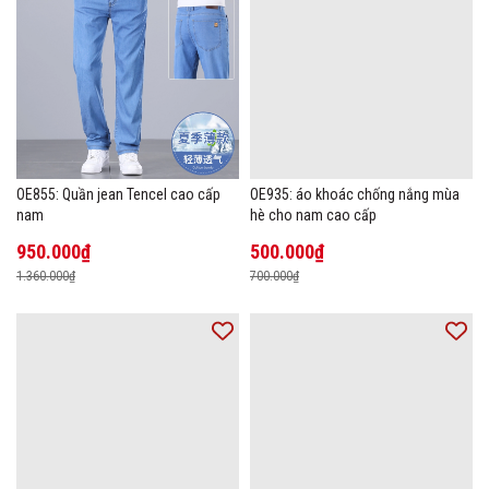
OE855: Quần jean Tencel cao cấp
OE935: áo khoác chống nắng mùa
nam
hè cho nam cao cấp
950.000₫
500.000₫
1.360.000₫
700.000₫