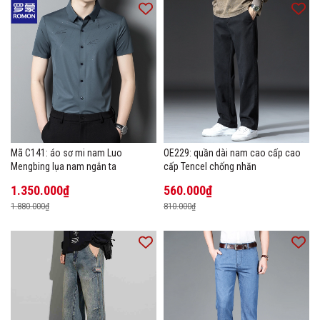
Mã C141: áo sơ mi nam Luo
OE229: quần dài nam cao cấp cao
Mengbing lụa nam ngắn ta
cấp Tencel chống nhăn
1.350.000₫
560.000₫
1.880.000₫
810.000₫