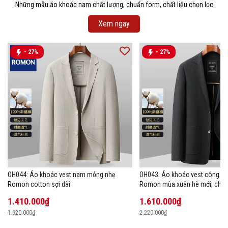
Những mẫu áo khoác nam chất lượng, chuẩn form, chất liệu chọn lọc
Xem ngay
- 27%
- 27%
OH044: Áo khoác vest nam mỏng nhẹ
OH043: Áo khoác vest công s
Romon cotton sợi dài
Romon mùa xuân hè mới, chất 
1.410.000₫
1.610.000₫
1.920.000₫
2.220.000₫