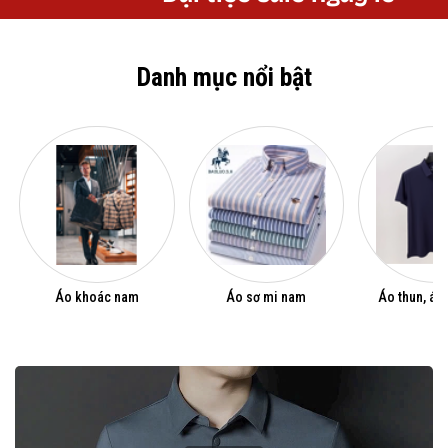
Danh mục nổi bật
Áo khoác nam
Áo sơ mi nam
Áo thun, áo