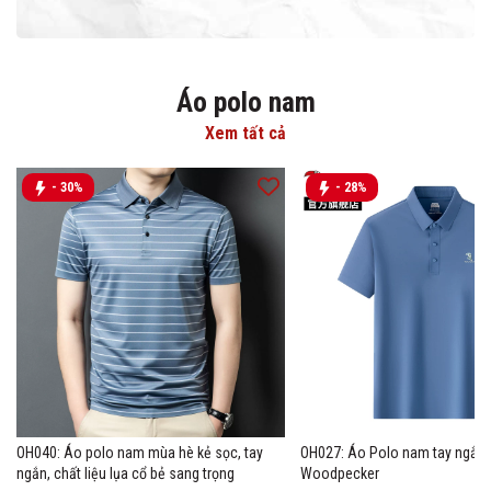
Áo polo nam
Xem tất cả
- 30%
- 28%
OH040: Áo polo nam mùa hè kẻ sọc, tay
OH027: Áo Polo nam tay ngắn 
ngắn, chất liệu lụa cổ bẻ sang trọng
Woodpecker