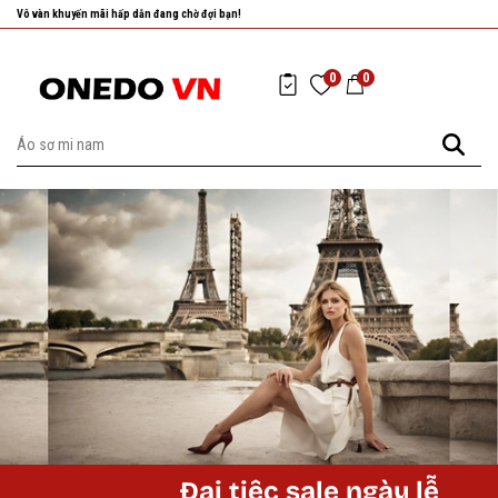
Vô vàn khuyến mãi hấp dẫn đang chờ đợi bạn!
0
0
Đại tiệc sale ngày lễ