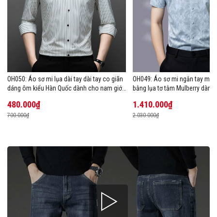
OH050: Áo sơ mi lụa dài tay dài tay co giãn
OH049: Áo sơ mi ngắn tay mùa
dáng ôm kiểu Hàn Quốc dành cho nam giới,
bằng lụa tơ tằm Mulberry dành
cỡ lớn
480.000₫
1.410.000₫
700.000₫
2.030.000₫