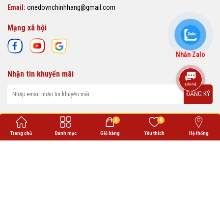
Email:
onedovnchinhhang@gmail.com
Mạng xã hội
Nhắn Zalo
Nhận tin khuyến mãi
ĐĂNG KÝ
Liên kết sàn
0
0
Trang chủ
Danh mục
Giỏ hàng
Yêu thích
Hệ thống
ONEDO VN cung cấp các sản phẩm thời trang chất lượng, phù hợp với nhu