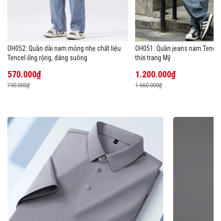
OH052: Quần dài nam mỏng nhẹ chất liệu
OH051: Quần jeans nam Tencel
Tencel ống rộng, dáng suông
thời trang Mỹ
570.000₫
1.200.000₫
790.000₫
1.660.000₫