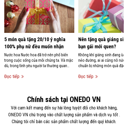
5 món quà tặng 20/10 ý nghĩa
Nên tặng quà giáng sinh
100% phụ nữ đều muốn nhận
bạn gái mới quen?
Nước hoa Nước hoa đã trở nên phổ biến
Không khí giáng sinh đang ùa 
trong cuộc sống của mỗi chúng ta. Và mặc
nẻo đường, ai ai cũng nô nức 
dù, trong tình yêu người ta thường quan
chuẩn bị những món quà đặc bi
niệm rằng không nên tặng...
người mình...
Đọc tiếp
Đọc tiếp
Chính sách tại ONEDO VN
Với cam kết mang đến sự hài lòng tuyệt đối cho khách hàng,
ONEDO VN chú trọng vào chất lượng sản phẩm và dịch vụ tốt .
Chúng tôi chỉ bán các sản phẩm chất lượng đến quý khách.