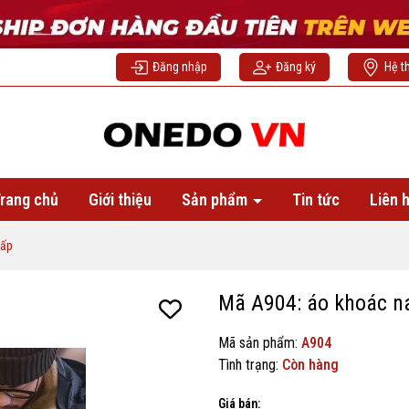
Đăng nhập
Đăng ký
Hệ t
rang chủ
Giới thiệu
Sản phẩm
Tin tức
Liên 
cấp
Mã A904: áo khoác 
Mã sản phẩm:
A904
Tình trạng:
Còn hàng
Giá bán: