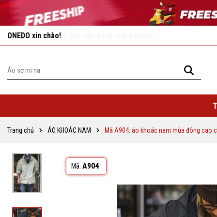
Vô vàn khuyến mãi hấp dẫn đang chờ đợi bạn!
T
Trang chủ
ÁO KHOÁC NAM
Mã A904: áo khoác nam mùa đông cao 
A904
Mã: