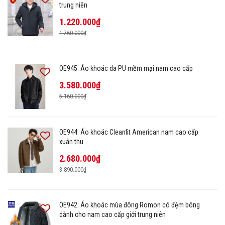
trung niên
1.220.000₫
1.760.000₫
OE945: Áo khoác da PU mềm mại nam cao cấp
3.580.000₫
5.160.000₫
OE944: Áo khoác Cleanfit American nam cao cấp
xuân thu
2.680.000₫
3.890.000₫
OE942: Áo khoác mùa đông Romon có đệm bông
dành cho nam cao cấp giới trung niên