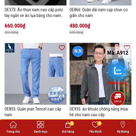
OE373: Áo thun nam cao cấp polo
OE866: Quần dài nam cạp chun co
tay ngắn ve áo lụa băng cho nam
giãn cho nam
cao cấp Áo phông mùa hè
660.000₫
480.000₫
920.000₫
690.000₫
Mã:
A912
Nhắn Zalo
OE855: Quần jean Tencel cao cấp
OE935: áo khoác chống nắng mùa
nam
hè cho nam cao cấp
950.000₫
500.000₫
0
0
1.360.000₫
700.000₫
Trang chủ
Danh mục
Giỏ hàng
Yêu thích
Hệ thống