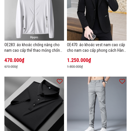
OE283: áo khoác chống nắng cho
OE470: áo khoác vest nam cao cấp
nam cao cấp thể thao mỏng chống
cho nam cao cấp phong cách Hàn
tia cực tím áo khoác thoáng khí
Quốc
470.000₫
1.250.000₫
670.000₫
1.800.000₫