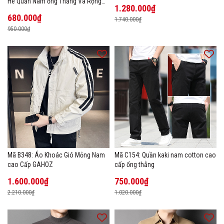
Hè Quần Nam ống Thẳng Và Rộng
1.280.000₫
New Ice Silk
680.000₫
1.740.000₫
950.000₫
Mã B348: Áo Khoác Gió Mỏng Nam
Mã C154: Quần kaki nam cotton cao
cao Cấp GAHOZ
cấp ống thẳng
1.600.000₫
750.000₫
2.210.000₫
1.020.000₫