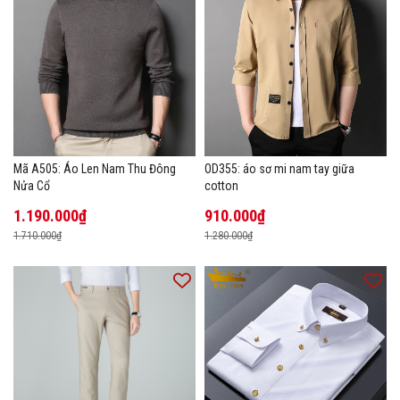
Mã A505: Áo Len Nam Thu Đông
OD355: áo sơ mi nam tay giữa
Nửa Cổ
cotton
1.190.000₫
910.000₫
1.710.000₫
1.280.000₫