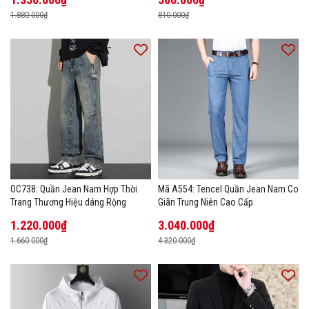
1.880.000₫
810.000₫
OC738: Quần Jean Nam Hợp Thời
Mã A554: Tencel Quần Jean Nam Co
Trang Thương Hiệu dáng Rộng
Giãn Trung Niên Cao Cấp
1.220.000₫
3.040.000₫
1.660.000₫
4.320.000₫