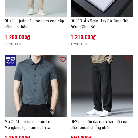
OE739: Quần dài cho nam cao cấp
OC993: Áo Sơ Mi Tay Dài Nam Nút
công sở thẳng
Đồng Công Sở
1.280.000₫
1.210.000₫
1.820.000₫
1.690.000₫
Mã C141: áo sơ mi nam Luo
OE229: quần dài nam cao cấp cao
Mengbing lụa nam ngắn ta
cấp Tencel chống nhăn
1.350.000₫
560.000₫