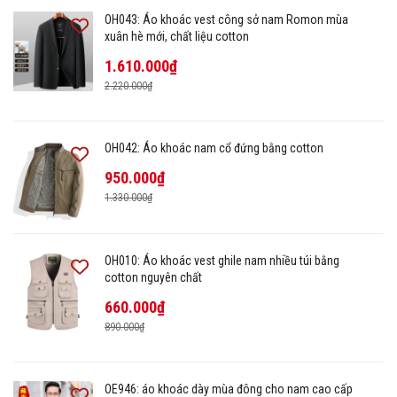
OH043: Áo khoác vest công sở nam Romon mùa
xuân hè mới, chất liệu cotton
1.610.000₫
2.220.000₫
OH042: Áo khoác nam cổ đứng bằng cotton
950.000₫
1.330.000₫
OH010: Áo khoác vest ghile nam nhiều túi bằng
cotton nguyên chất
660.000₫
890.000₫
OE946: áo khoác dày mùa đông cho nam cao cấp