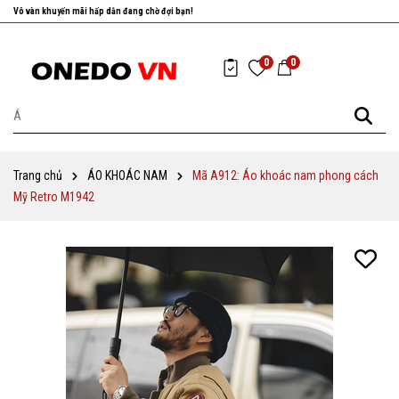
Nhanh tay chọn cho mình những sản phẩm ưng ý nhất!
0
0
Trang chủ
ÁO KHOÁC NAM
Mã A912: Áo khoác nam phong cách
Mỹ Retro M1942