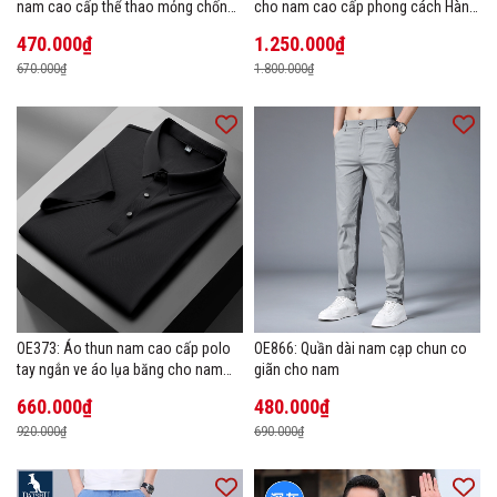
nam cao cấp thể thao mỏng chống
cho nam cao cấp phong cách Hàn
tia cực tím áo khoác thoáng khí
Quốc
470.000₫
1.250.000₫
670.000₫
1.800.000₫
OE373: Áo thun nam cao cấp polo
OE866: Quần dài nam cạp chun co
tay ngắn ve áo lụa băng cho nam
giãn cho nam
cao cấp Áo phông mùa hè
660.000₫
480.000₫
920.000₫
690.000₫