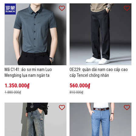
Mã C141: áo sơ mi nam Luo
OE229: quần dài nam cao cấp cao
Mengbing lụa nam ngắn ta
cấp Tencel chống nhăn
1.350.000₫
560.000₫
1.880.000₫
810.000₫