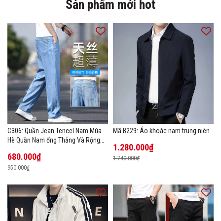
Sản phẩm mới hot
C306: Quần Jean Tencel Nam Mùa
Mã B229: Áo khoác nam trung niên
Hè Quần Nam ống Thẳng Và Rộng
1.280.000₫
New Ice Silk
680.000₫
1.740.000₫
950.000₫