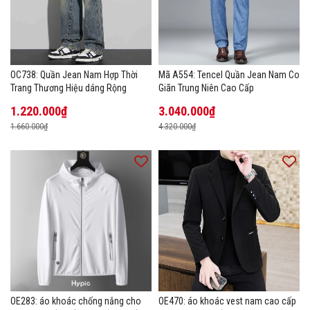
OC738: Quần Jean Nam Hợp Thời
Mã A554: Tencel Quần Jean Nam Co
Trang Thương Hiệu dáng Rộng
Giãn Trung Niên Cao Cấp
1.220.000₫
3.040.000₫
1.660.000₫
4.320.000₫
OE283: áo khoác chống nắng cho
OE470: áo khoác vest nam cao cấp