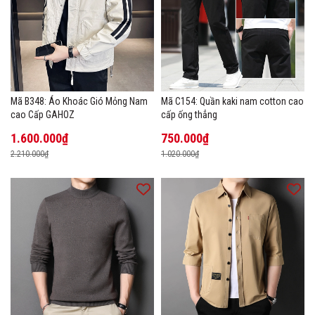
Mã B348: Áo Khoác Gió Mỏng Nam
Mã C154: Quần kaki nam cotton cao
cao Cấp GAHOZ
cấp ống thẳng
1.600.000₫
750.000₫
2.210.000₫
1.020.000₫