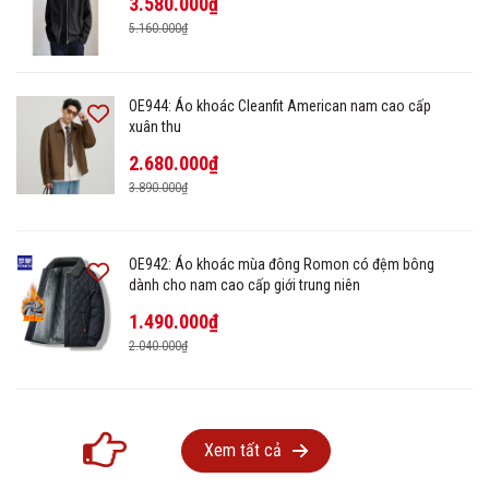
3.580.000₫
5.160.000₫
OE944: Áo khoác Cleanfit American nam cao cấp
xuân thu
2.680.000₫
3.890.000₫
OE942: Áo khoác mùa đông Romon có đệm bông
dành cho nam cao cấp giới trung niên
1.490.000₫
2.040.000₫
Xem tất cả