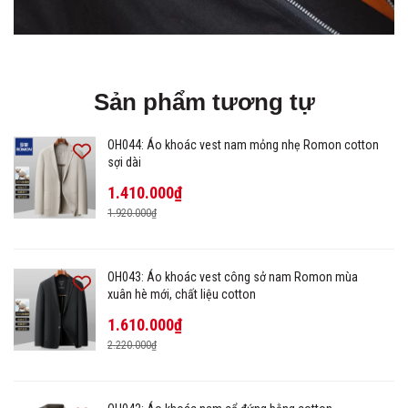
Sản phẩm tương tự
OH044: Áo khoác vest nam mỏng nhẹ Romon cotton
sợi dài
1.410.000₫
1.920.000₫
OH043: Áo khoác vest công sở nam Romon mùa
xuân hè mới, chất liệu cotton
1.610.000₫
2.220.000₫