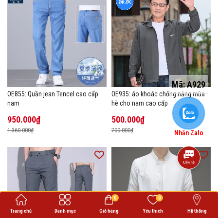
Mã:
A929
OE855: Quần jean Tencel cao cấp
OE935: áo khoác chống nắng mùa
nam
hè cho nam cao cấp
950.000₫
500.000₫
1.360.000₫
700.000₫
Nhắn Zalo
0
0
Trang chủ
Danh mục
Giỏ hàng
Yêu thích
Hệ thống