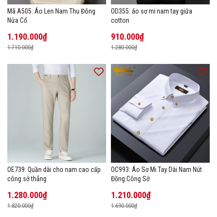
Mã A505: Áo Len Nam Thu Đông
OD355: áo sơ mi nam tay giữa
Nửa Cổ
cotton
1.190.000₫
910.000₫
1.710.000₫
1.280.000₫
OE739: Quần dài cho nam cao cấp
OC993: Áo Sơ Mi Tay Dài Nam Nút
công sở thẳng
Đồng Công Sở
1.280.000₫
1.210.000₫
1.820.000₫
1.690.000₫