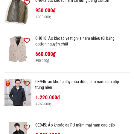
OH042: Áo khoác nam cổ đứng bằng cotton
950.000₫
1.330.000₫
OH010: Áo khoác vest ghile nam nhiều túi bằng
cotton nguyên chất
660.000₫
890.000₫
OE946: áo khoác dày mùa đông cho nam cao cấp
trung niên
1.220.000₫
1.760.000₫
OE945: Áo khoác da PU mềm mại nam cao cấp