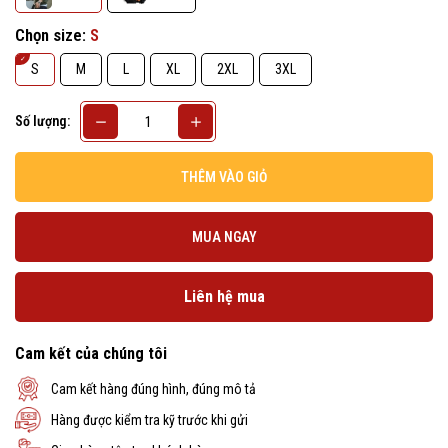
Chọn size:
S
S
M
L
XL
2XL
3XL
Số lượng:
THÊM VÀO GIỎ
MUA NGAY
Liên hệ mua
Cam kết của chúng tôi
Cam kết hàng đúng hình, đúng mô tả
Hàng được kiểm tra kỹ trước khi gửi