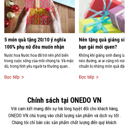
5 món quà tặng 20/10 ý nghĩa
Nên tặng quà giáng sinh
100% phụ nữ đều muốn nhận
bạn gái mới quen?
Nước hoa Nước hoa đã trở nên phổ biến
Không khí giáng sinh đang ùa 
trong cuộc sống của mỗi chúng ta. Và mặc
nẻo đường, ai ai cũng nô nức 
dù, trong tình yêu người ta thường quan
chuẩn bị những món quà đặc bi
niệm rằng không nên tặng...
người mình...
Đọc tiếp
Đọc tiếp
Chính sách tại ONEDO VN
Với cam kết mang đến sự hài lòng tuyệt đối cho khách hàng,
ONEDO VN chú trọng vào chất lượng sản phẩm và dịch vụ tốt .
Chúng tôi chỉ bán các sản phẩm chất lượng đến quý khách.