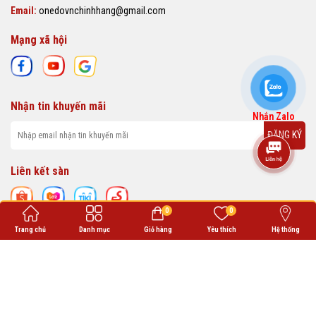
Email:
onedovnchinhhang@gmail.com
Mạng xã hội
Nhận tin khuyến mãi
Nhắn Zalo
ĐĂNG KÝ
Liên kết sàn
0
0
Trang chủ
Danh mục
Giỏ hàng
Yêu thích
Hệ thống
ONEDO VN cung cấp các sản phẩm thời trang chất lượng, phù hợp với nhu