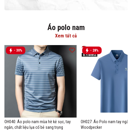
Áo polo nam
Xem tất cả
- 30%
- 28%
OH040: Áo polo nam mùa hè kẻ sọc, tay
OH027: Áo Polo nam tay ngắn 
ngắn, chất liệu lụa cổ bẻ sang trọng
Woodpecker