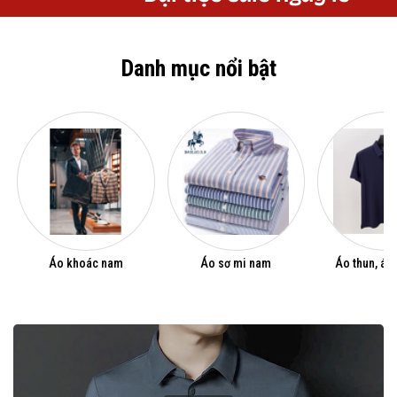
Danh mục nổi bật
Áo khoác nam
Áo sơ mi nam
Áo thun, áo