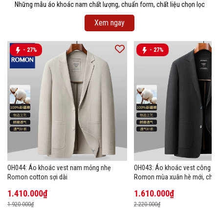
Những mẫu áo khoác nam chất lượng, chuẩn form, chất liệu chọn lọc
Xem ngay
- 27%
- 27%
OH044: Áo khoác vest nam mỏng nhẹ
OH043: Áo khoác vest công s
Romon cotton sợi dài
Romon mùa xuân hè mới, chất 
1.410.000₫
1.610.000₫
1.920.000₫
2.220.000₫