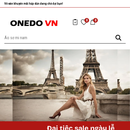
Vô vàn khuyến mãi hấp dẫn đang chờ đợi bạn!
0
0
Đại tiệc sale ngày lễ