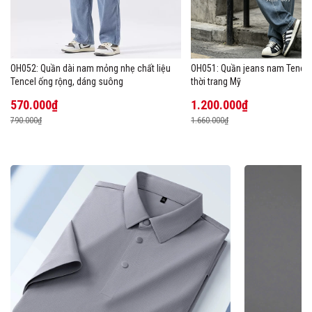
OH052: Quần dài nam mỏng nhẹ chất liệu
OH051: Quần jeans nam Tencel
Tencel ống rộng, dáng suông
thời trang Mỹ
570.000₫
1.200.000₫
790.000₫
1.660.000₫