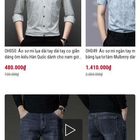
OH050: Áo sơ mi lụa dài tay dài tay co giãn
OH049: Áo sơ mi ngắn tay mùa
dáng ôm kiểu Hàn Quốc dành cho nam giới,
bằng lụa tơ tằm Mulberry dành
cỡ lớn
480.000₫
1.410.000₫
700.000₫
2.030.000₫