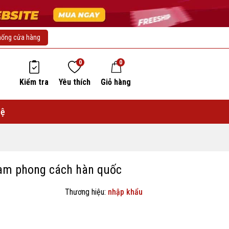
hống cửa hàng
0
0
Kiểm tra
Yêu thích
Giỏ hàng
hệ
am phong cách hàn quốc
Thương hiệu:
nhập khẩu