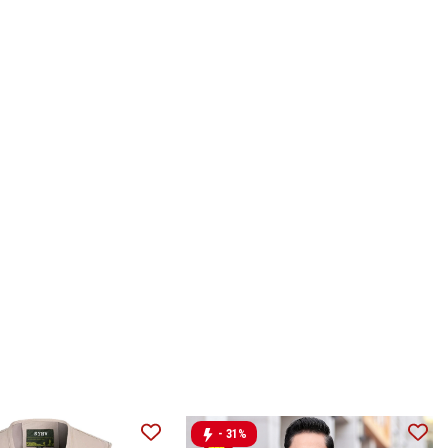
- 31%