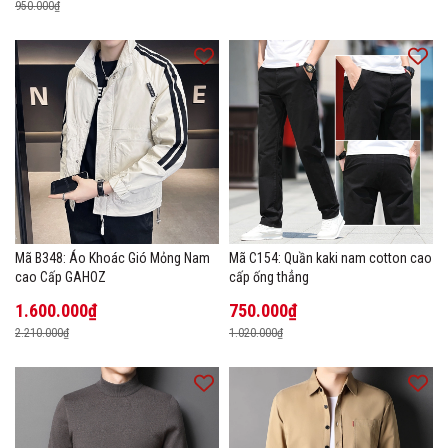
950.000₫
Mã B348: Áo Khoác Gió Mỏng Nam
Mã C154: Quần kaki nam cotton cao
cao Cấp GAHOZ
cấp ống thẳng
1.600.000₫
750.000₫
2.210.000₫
1.020.000₫