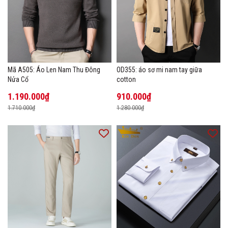
Mã A505: Áo Len Nam Thu Đông
OD355: áo sơ mi nam tay giữa
Nửa Cổ
cotton
1.190.000₫
910.000₫
1.710.000₫
1.280.000₫