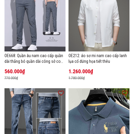
OE668: Quần âu nam cao cấp quần
OE212: áo sơ mi nam cao cấp lanh
dài thẳng bó quần dài công sở co
lụa cổ đứng họa tiết thêu
giãn thoáng khí
560.000₫
1.260.000₫
770.000₫
1.780.000₫