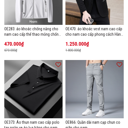
OE283: áo khoác chống nắng cho
OE470: áo khoác vest nam cao cấp
nam cao cấp thể thao mỏng chống
cho nam cao cấp phong cách Hàn
tia cực tím áo khoác thoáng khí
Quốc
470.000₫
1.250.000₫
670.000₫
1.800.000₫
OE373: Áo thun nam cao cấp polo
OE866: Quần dài nam cạp chun co
tay ngắn ve áo lụa băng cho nam
giãn cho nam