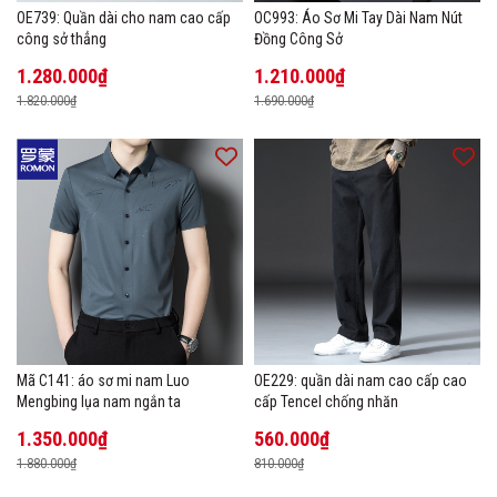
OE739: Quần dài cho nam cao cấp
OC993: Áo Sơ Mi Tay Dài Nam Nút
công sở thẳng
Đồng Công Sở
1.280.000₫
1.210.000₫
1.820.000₫
1.690.000₫
Mã C141: áo sơ mi nam Luo
OE229: quần dài nam cao cấp cao
Mengbing lụa nam ngắn ta
cấp Tencel chống nhăn
1.350.000₫
560.000₫
1.880.000₫
810.000₫