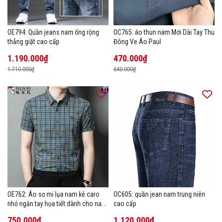
OE794: Quần jeans nam ống rộng
OC765: áo thun nam Mới Dài Tay Thu
thẳng giặt cao cấp
Đông Ve Áo Paul
1.190.000₫
470.000₫
1.710.000₫
640.000₫
OE762: Áo sơ mi lụa nam kẻ caro
OC605: quần jean nam trung niên
nhỏ ngắn tay họa tiết dành cho nam
cao cấp
trung niên mặc công sở
750.000₫
1.120.000₫