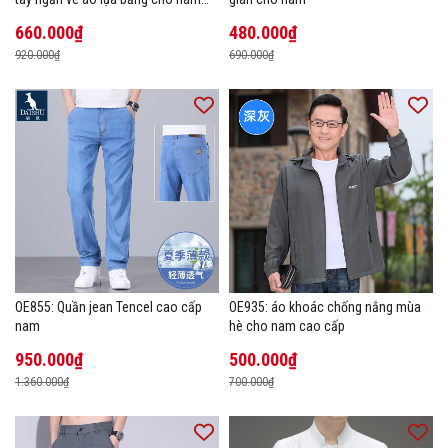
cao cấp Áo phông mùa hè
660.000₫
480.000₫
920.000₫
690.000₫
OE855: Quần jean Tencel cao cấp
OE935: áo khoác chống nắng mùa
nam
hè cho nam cao cấp
950.000₫
500.000₫
1.360.000₫
700.000₫