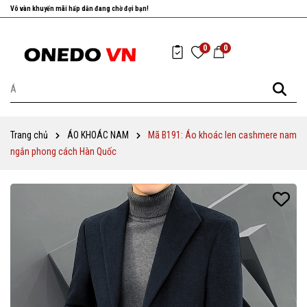
Nhanh tay chọn cho mình những sản phẩm ưng ý nhất!
0
0
Trang chủ
ÁO KHOÁC NAM
Mã B191: Áo khoác len cashmere nam
ngắn phong cách Hàn Quốc