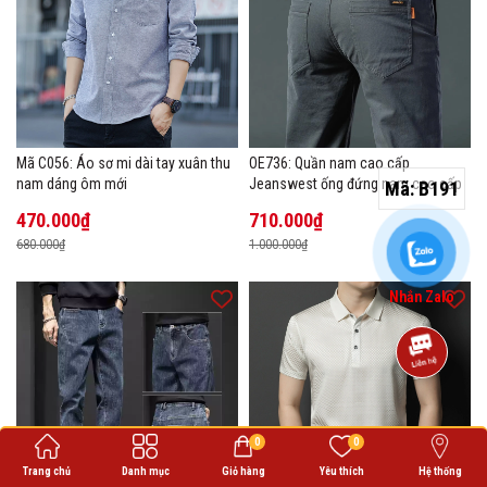
Mã C056: Áo sơ mi dài tay xuân thu
OE736: Quần nam cao cấp
nam dáng ôm mới
Jeanswest ống đứng nam cao cấp
Mã:
B191
470.000₫
710.000₫
680.000₫
1.000.000₫
Nhắn Zalo
0
0
Trang chủ
Danh mục
Giỏ hàng
Yêu thích
Hệ thống