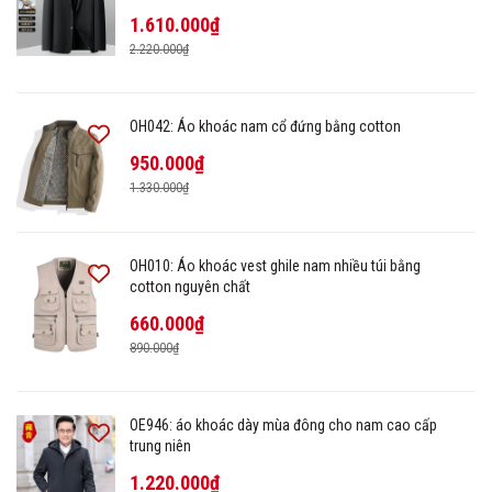
1.610.000₫
2.220.000₫
OH042: Áo khoác nam cổ đứng bằng cotton
950.000₫
1.330.000₫
OH010: Áo khoác vest ghile nam nhiều túi bằng
cotton nguyên chất
660.000₫
890.000₫
OE946: áo khoác dày mùa đông cho nam cao cấp
trung niên
1.220.000₫