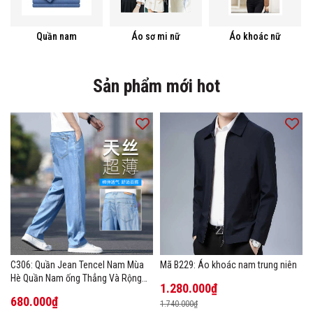
Quần nam
Áo sơ mi nữ
Áo khoác nữ
Sản phẩm mới hot
C306: Quần Jean Tencel Nam Mùa
Mã B229: Áo khoác nam trung niên
Hè Quần Nam ống Thẳng Và Rộng
1.280.000₫
New Ice Silk
680.000₫
1.740.000₫