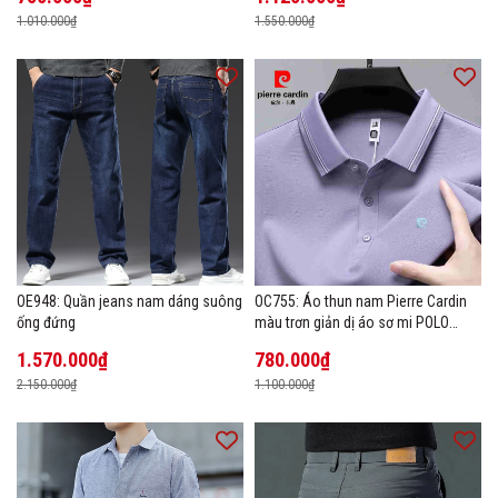
1.010.000₫
1.550.000₫
OE948: Quần jeans nam dáng suông
OC755: Áo thun nam Pierre Cardin
ống đứng
màu trơn giản dị áo sơ mi POLO
hàng đầu
1.570.000₫
780.000₫
2.150.000₫
1.100.000₫