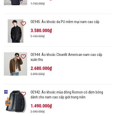
1.760.000₫
OE945: Áo khoác da PU mềm mại nam cao cấp
3.580.000₫
5.160.000₫
OE944: Áo khoác Cleanfit American nam cao cấp
xuân thu
2.680.000₫
3.890.000₫
OE942: Áo khoác mùa đông Romon có đệm bông
dành cho nam cao cấp giới trung niên
1.490.000₫
2.040.000₫