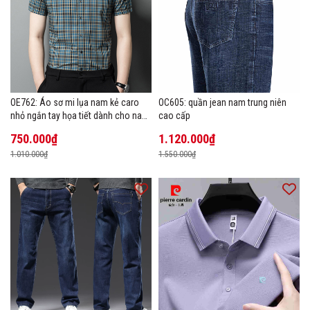
OE762: Áo sơ mi lụa nam kẻ caro
OC605: quần jean nam trung niên
nhỏ ngắn tay họa tiết dành cho nam
cao cấp
trung niên mặc công sở
750.000₫
1.120.000₫
1.010.000₫
1.550.000₫