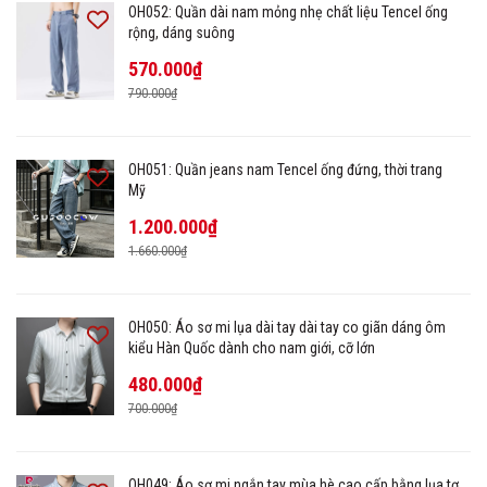
OH052: Quần dài nam mỏng nhẹ chất liệu Tencel ống
rộng, dáng suông
570.000₫
790.000₫
OH051: Quần jeans nam Tencel ống đứng, thời trang
Mỹ
1.200.000₫
1.660.000₫
OH050: Áo sơ mi lụa dài tay dài tay co giãn dáng ôm
kiểu Hàn Quốc dành cho nam giới, cỡ lớn
480.000₫
700.000₫
OH049: Áo sơ mi ngắn tay mùa hè cao cấp bằng lụa tơ