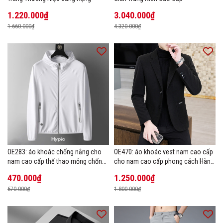
1.220.000₫
3.040.000₫
1.660.000₫
4.320.000₫
OE283: áo khoác chống nắng cho
OE470: áo khoác vest nam cao cấp
nam cao cấp thể thao mỏng chống
cho nam cao cấp phong cách Hàn
tia cực tím áo khoác thoáng khí
Quốc
470.000₫
1.250.000₫
670.000₫
1.800.000₫