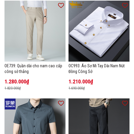
OE739: Quần dài cho nam cao cấp
OC993: Áo Sơ Mi Tay Dài Nam Nút
công sở thẳng
Đồng Công Sở
1.280.000₫
1.210.000₫
1.820.000₫
1.690.000₫