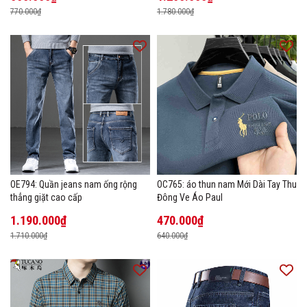
770.000₫
1.780.000₫
OE794: Quần jeans nam ống rộng
OC765: áo thun nam Mới Dài Tay Thu
thẳng giặt cao cấp
Đông Ve Áo Paul
1.190.000₫
470.000₫
1.710.000₫
640.000₫