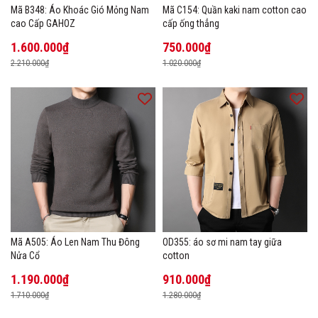
Mã B348: Áo Khoác Gió Mỏng Nam
Mã C154: Quần kaki nam cotton cao
cao Cấp GAHOZ
cấp ống thẳng
1.600.000₫
750.000₫
2.210.000₫
1.020.000₫
Mã A505: Áo Len Nam Thu Đông
OD355: áo sơ mi nam tay giữa
Nửa Cổ
cotton
1.190.000₫
910.000₫
1.710.000₫
1.280.000₫