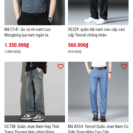
Mã C141: áo sơ mi nam Luo
OE229: quần dài nam cao cấp cao
Mengbing lụa nam ngắn ta
cấp Tencel chống nhăn
1.350.000₫
560.000₫
1.880.000₫
810.000₫
OC738: Quần Jean Nam Hợp Thời
Mã A554: Tencel Quần Jean Nam Co
Trang Thương Hiệu dáng Rộng
Giãn Trung Niên Cao Cấp