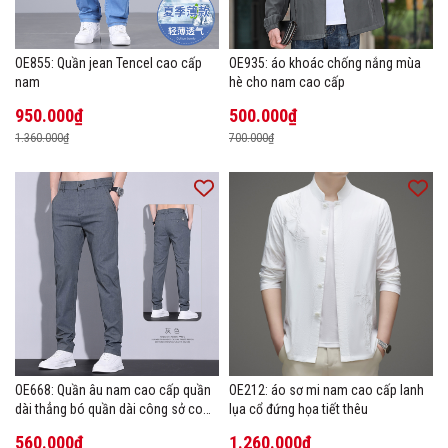
OE855: Quần jean Tencel cao cấp
OE935: áo khoác chống nắng mùa
nam
hè cho nam cao cấp
950.000₫
500.000₫
1.360.000₫
700.000₫
OE668: Quần âu nam cao cấp quần
OE212: áo sơ mi nam cao cấp lanh
dài thẳng bó quần dài công sở co
lụa cổ đứng họa tiết thêu
giãn thoáng khí
560.000₫
1.260.000₫