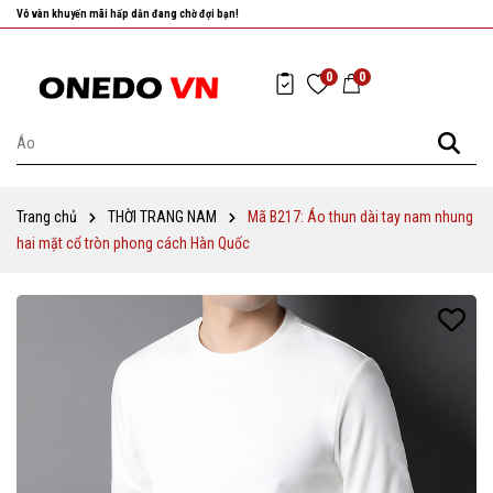
Nhanh tay chọn cho mình những sản phẩm ưng ý nhất!
0
0
Trang chủ
THỜI TRANG NAM
Mã B217: Áo thun dài tay nam nhung
hai mặt cổ tròn phong cách Hàn Quốc