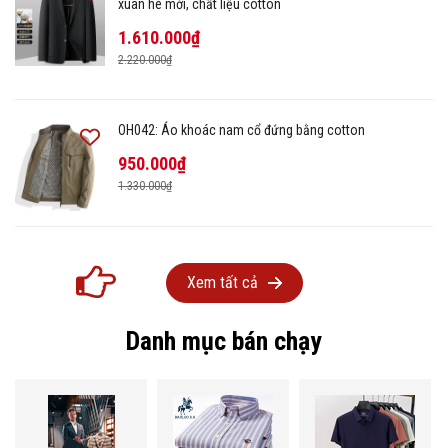
xuân hè mới, chất liệu cotton
1.610.000₫
2.220.000₫
OH042: Áo khoác nam cổ đứng bằng cotton
950.000₫
1.330.000₫
Xem tất cả
Danh mục bán chạy