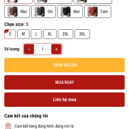
Nâu
Ghi
Đen
Cam
Chọn size:
S
S
M
L
XL
2XL
3XL
Số lượng:
THÊM VÀO GIỎ
MUA NGAY
Liên hệ mua
Cam kết của chúng tôi
Cam kết hàng đúng hình, đúng mô tả