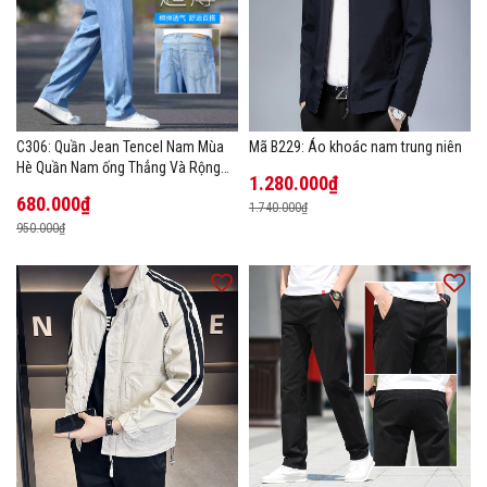
C306: Quần Jean Tencel Nam Mùa
Mã B229: Áo khoác nam trung niên
Hè Quần Nam ống Thẳng Và Rộng
1.280.000₫
New Ice Silk
680.000₫
1.740.000₫
950.000₫