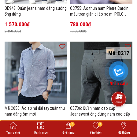
OE948: Quần jeans nam dáng suông
OC755: Áo thun nam Pierre Cardin
ống đứng
màu trơn giản dị áo sơ mi POLO
hàng đầu
1.570.000₫
780.000₫
2.150.000₫
1.100.000₫
Mã:
B217
Nhắn Zalo
Mã C056: Áo sơ mi dài tay xuân thu
OE736: Quần nam cao cấp
nam dáng ôm mới
Jeanswest ống đứng nam cao cấp
470.000₫
710.000₫
0
0
680.000₫
1.000.000₫
Trang chủ
Danh mục
Giỏ hàng
Yêu thích
Hệ thống