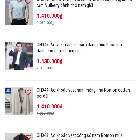
tằm Mulberry dành cho nam giới
1.410.000₫
2.030.000₫
OH046: Áo vest nam kẻ caro dáng rộng thoải mái
dành cho người trung nien
1.430.000₫
2.000.000₫
OH044: Áo khoác vest nam mỏng nhẹ Romon cotton
sợi dài
1.410.000₫
1.920.000₫
OH043: Áo khoác vest công sở nam Romon mùa