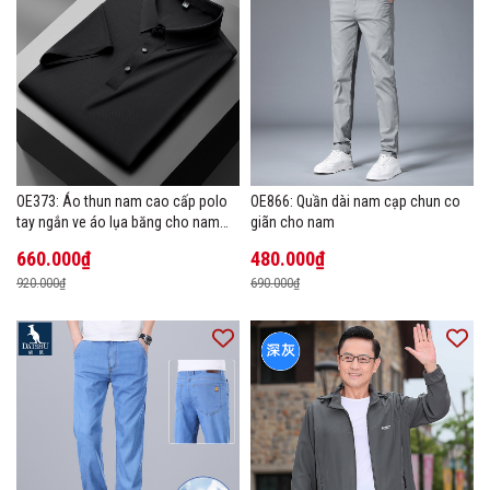
OE373: Áo thun nam cao cấp polo
OE866: Quần dài nam cạp chun co
tay ngắn ve áo lụa băng cho nam
giãn cho nam
cao cấp Áo phông mùa hè
660.000₫
480.000₫
920.000₫
690.000₫