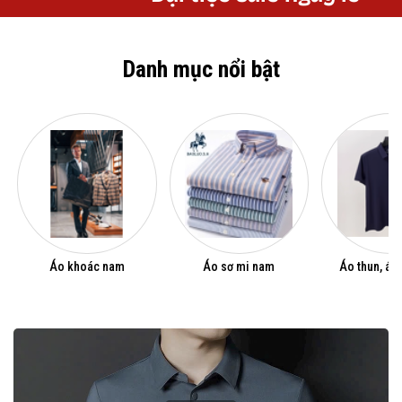
Danh mục nổi bật
Áo khoác nam
Áo sơ mi nam
Áo thun, áo