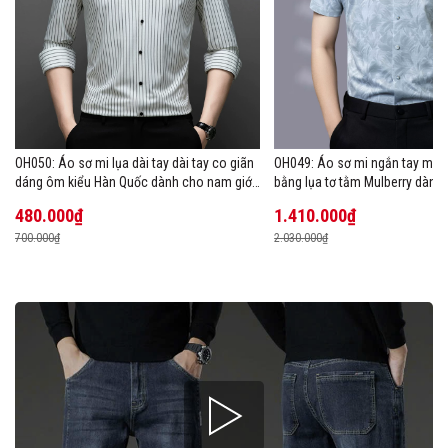
OH050: Áo sơ mi lụa dài tay dài tay co giãn
OH049: Áo sơ mi ngắn tay mùa
dáng ôm kiểu Hàn Quốc dành cho nam giới,
bằng lụa tơ tằm Mulberry dành
cỡ lớn
480.000₫
1.410.000₫
700.000₫
2.030.000₫