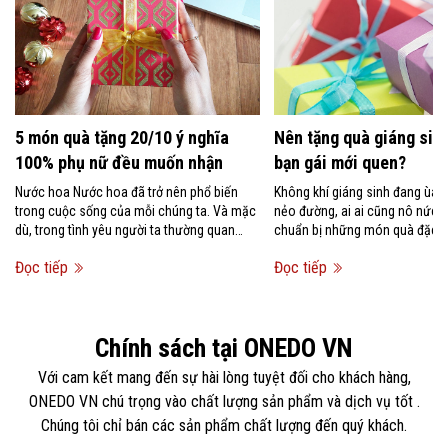
5 món quà tặng 20/10 ý nghĩa
Nên tặng quà giáng sinh
100% phụ nữ đều muốn nhận
bạn gái mới quen?
Nước hoa Nước hoa đã trở nên phổ biến
Không khí giáng sinh đang ùa 
trong cuộc sống của mỗi chúng ta. Và mặc
nẻo đường, ai ai cũng nô nức 
dù, trong tình yêu người ta thường quan
chuẩn bị những món quà đặc bi
niệm rằng không nên tặng...
người mình...
Đọc tiếp
Đọc tiếp
Chính sách tại ONEDO VN
Với cam kết mang đến sự hài lòng tuyệt đối cho khách hàng,
ONEDO VN chú trọng vào chất lượng sản phẩm và dịch vụ tốt .
Chúng tôi chỉ bán các sản phẩm chất lượng đến quý khách.