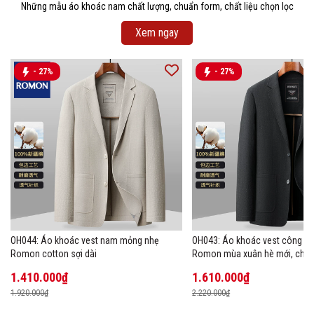
Những mẫu áo khoác nam chất lượng, chuẩn form, chất liệu chọn lọc
Xem ngay
- 27%
- 27%
OH044: Áo khoác vest nam mỏng nhẹ
OH043: Áo khoác vest công s
Romon cotton sợi dài
Romon mùa xuân hè mới, chất 
1.410.000₫
1.610.000₫
1.920.000₫
2.220.000₫