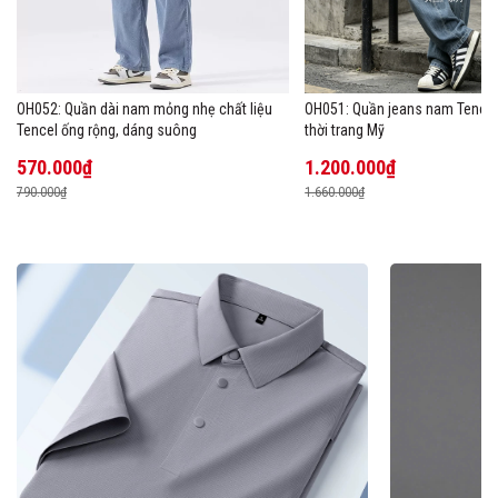
OH052: Quần dài nam mỏng nhẹ chất liệu
OH051: Quần jeans nam Tencel
Tencel ống rộng, dáng suông
thời trang Mỹ
570.000₫
1.200.000₫
790.000₫
1.660.000₫