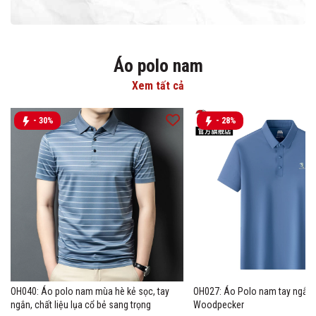
Áo polo nam
Xem tất cả
- 30%
- 28%
OH040: Áo polo nam mùa hè kẻ sọc, tay
OH027: Áo Polo nam tay ngắn 
ngắn, chất liệu lụa cổ bẻ sang trọng
Woodpecker