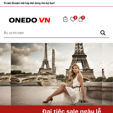
Vô vàn khuyến mãi hấp dẫn đang chờ đợi bạn!
0
0
Đại tiệc sale ngày lễ