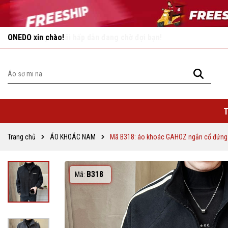
Vô vàn khuyến mãi hấp dẫn đang chờ đợi bạn!
T
Trang chủ
ÁO KHOÁC NAM
Mã B318: áo khoác GAHOZ ngắn cổ đứng
B318
Mã: