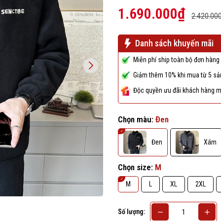
1.690.000₫
2.420.00
Danh sách khuyến mãi
Miễn phí ship toàn bộ đơn hàng 
Giảm thêm 10% khi mua từ 5 sản
Độc quyền ưu đãi khách hàng m
Chọn màu:
Đen
Đen
Xám
Chọn size:
M
M
L
XL
2XL
Số lượng: