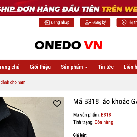
Đăng nhập
Đăng ký
Hệ t
rang chủ
Giới thiệu
Sản phẩm
Tin tức
Liên 
 dành cho nam
Mã B318: áo khoác 
Mã sản phẩm:
B318
Tình trạng:
Còn hàng
Giá bán: