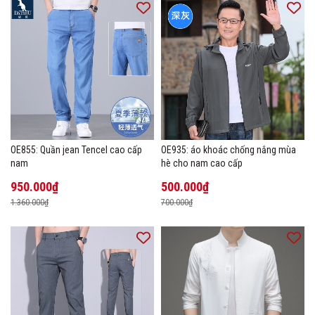
OE855: Quần jean Tencel cao cấp
OE935: áo khoác chống nắng mùa
nam
hè cho nam cao cấp
950.000₫
500.000₫
1.360.000₫
700.000₫