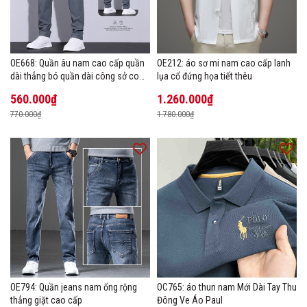
OE668: Quần âu nam cao cấp quần
OE212: áo sơ mi nam cao cấp lanh
dài thẳng bó quần dài công sở co
lụa cổ đứng họa tiết thêu
giãn thoáng khí
560.000₫
1.260.000₫
770.000₫
1.780.000₫
OE794: Quần jeans nam ống rộng
OC765: áo thun nam Mới Dài Tay Thu
thẳng giặt cao cấp
Đông Ve Áo Paul