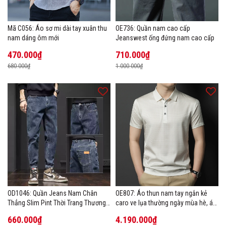
Mã C056: Áo sơ mi dài tay xuân thu
OE736: Quần nam cao cấp
nam dáng ôm mới
Jeanswest ống đứng nam cao cấp
470.000₫
710.000₫
680.000₫
1.000.000₫
OD1046: Quần Jeans Nam Chân
OE807: Áo thun nam tay ngắn kẻ
Thẳng Slim Pint Thời Trang Thương
caro ve lụa thường ngày mùa hè, áo
Hiệu
thun POLO
660.000₫
4.190.000₫