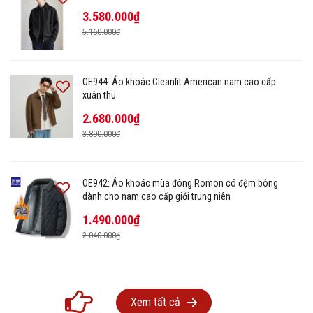
3.580.000₫
5.160.000₫
OE944: Áo khoác Cleanfit American nam cao cấp
xuân thu
2.680.000₫
3.890.000₫
OE942: Áo khoác mùa đông Romon có đệm bông
dành cho nam cao cấp giới trung niên
1.490.000₫
2.040.000₫
Xem tất cả