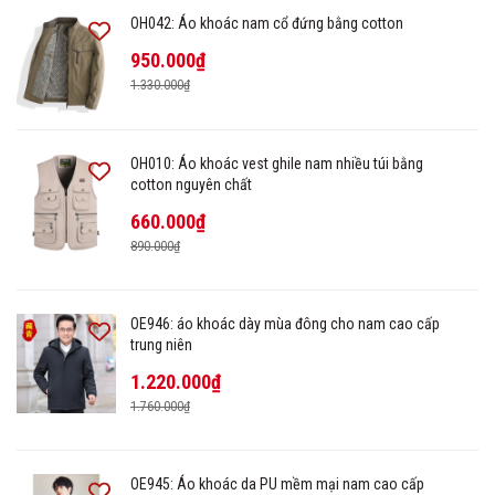
OH042: Áo khoác nam cổ đứng bằng cotton
950.000₫
1.330.000₫
OH010: Áo khoác vest ghile nam nhiều túi bằng
cotton nguyên chất
660.000₫
890.000₫
OE946: áo khoác dày mùa đông cho nam cao cấp
trung niên
1.220.000₫
1.760.000₫
OE945: Áo khoác da PU mềm mại nam cao cấp