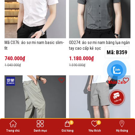
Mã C076: áo sơ mi nam basic slim-
OD274: áo sơ mi nam băng lụa ngắn
fit
tay cao cấp kẻ sọc
Mã:
B359
740.000₫
1.180.000₫
1.040.000₫
1.590.000₫
Nhắn Zalo
0
0
Trang chủ
Danh mục
Giỏ hàng
Yêu thích
Hệ thống