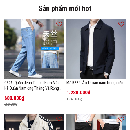
Sản phẩm mới hot
C306: Quần Jean Tencel Nam Mùa
Mã B229: Áo khoác nam trung niên
Hè Quần Nam ống Thẳng Và Rộng
1.280.000₫
New Ice Silk
680.000₫
1.740.000₫
950.000₫