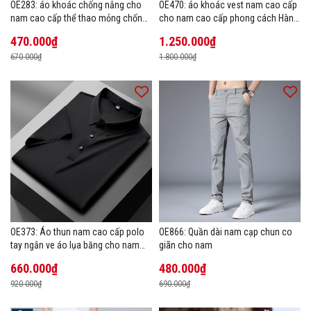
OE283: áo khoác chống nắng cho
OE470: áo khoác vest nam cao cấp
nam cao cấp thể thao mỏng chống
cho nam cao cấp phong cách Hàn
tia cực tím áo khoác thoáng khí
Quốc
470.000₫
1.250.000₫
670.000₫
1.800.000₫
OE373: Áo thun nam cao cấp polo
OE866: Quần dài nam cạp chun co
tay ngắn ve áo lụa băng cho nam
giãn cho nam
cao cấp Áo phông mùa hè
660.000₫
480.000₫
920.000₫
690.000₫