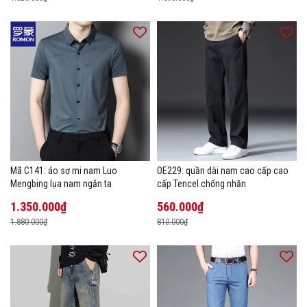
Mã C141: áo sơ mi nam Luo
OE229: quần dài nam cao cấp cao
Mengbing lụa nam ngắn ta
cấp Tencel chống nhăn
1.350.000₫
560.000₫
1.880.000₫
810.000₫