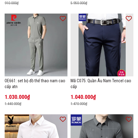
910.000₫
5.950.000₫
OE661: set bộ đồ thể thao nam cao
Mã C075: Quần Âu Nam Tencel cao
cấp atn
cấp
1.030.000₫
1.040.000₫
1.440.000₫
1.470.000₫