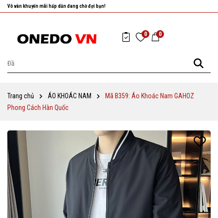
Nhanh tay chọn cho mình những sản phẩm ưng ý nhất!
0
0
Trang chủ
ÁO KHOÁC NAM
Mã B359: Áo Khoác Nam GAHOZ
Phong Cách Hàn Quốc