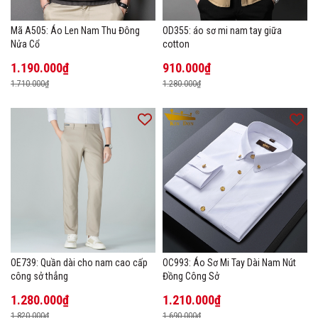
Mã A505: Áo Len Nam Thu Đông
OD355: áo sơ mi nam tay giữa
Nửa Cổ
cotton
1.190.000₫
910.000₫
1.710.000₫
1.280.000₫
OE739: Quần dài cho nam cao cấp
OC993: Áo Sơ Mi Tay Dài Nam Nút
công sở thẳng
Đồng Công Sở
1.280.000₫
1.210.000₫
1.820.000₫
1.690.000₫