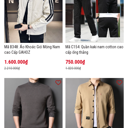
Mã B348: Áo Khoác Gió Mỏng Nam
Mã C154: Quần kaki nam cotton cao
cao Cấp GAHOZ
cấp ống thẳng
1.600.000₫
750.000₫
2.210.000₫
1.020.000₫