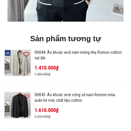
Sản phẩm tương tự
OH044: Áo khoác vest nam mỏng nhẹ Romon cotton
sợi dài
1.410.000₫
1.920.000₫
OH043: Áo khoác vest công sở nam Romon mùa
xuân hè mới, chất liệu cotton
1.610.000₫
2.220.000₫