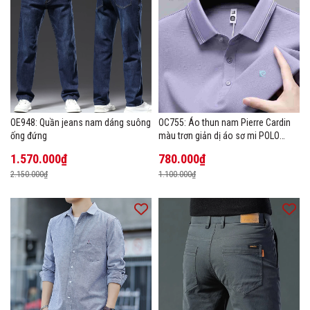
OE948: Quần jeans nam dáng suông
OC755: Áo thun nam Pierre Cardin
ống đứng
màu trơn giản dị áo sơ mi POLO
hàng đầu
1.570.000₫
780.000₫
2.150.000₫
1.100.000₫