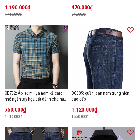
1.190.000₫
470.000₫
1.710.000₫
640.000₫
OE762: Áo sơ mi lụa nam kẻ caro
OC605: quần jean nam trung niên
nhỏ ngắn tay họa tiết dành cho nam
cao cấp
trung niên mặc công sở
750.000₫
1.120.000₫
1.010.000₫
1.550.000₫