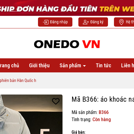
Đăng nhập
Đăng ký
Hệ t
rang chủ
Giới thiệu
Sản phẩm
Tin tức
Liên 
phiên bản Hàn Quốc h
Mã B366: áo khoác n
Mã sản phẩm:
B366
Tình trạng:
Còn hàng
Giá bán: