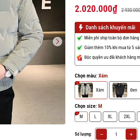
2.020.000₫
2.930.00
Danh sách khuyến mãi
Miễn phí ship toàn bộ đơn hàng 
Giảm thêm 10% khi mua từ 5 sản
Độc quyền ưu đãi khách hàng m
Chọn màu:
Xám
Xám
Đen
Chọn size:
M
M
L
XL
2XL
Số lượng: