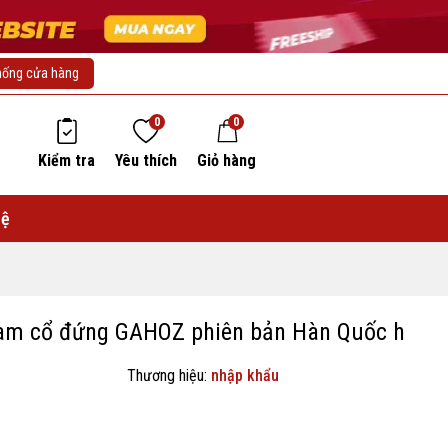
hống cửa hàng
0
0
Kiểm tra
Yêu thích
Giỏ hàng
hệ
am cổ đứng GAHOZ phiên bản Hàn Quốc h
Thương hiệu:
nhập khẩu