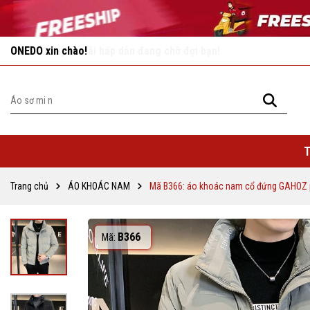
Vô vàn khuyến mãi hấp dẫn đang chờ đợi bạn!
T
Trang chủ
ÁO KHOÁC NAM
Mã B366: áo khoác nam cổ đứng GAHOZ 
B366
Mã: