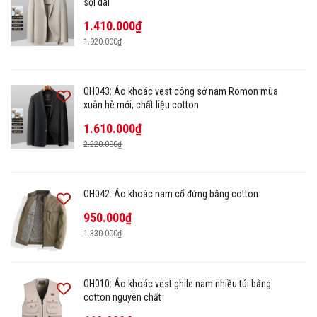
sợi dài
1.410.000₫
1.920.000₫
OH043: Áo khoác vest công sở nam Romon mùa
xuân hè mới, chất liệu cotton
1.610.000₫
2.220.000₫
OH042: Áo khoác nam cổ đứng bằng cotton
950.000₫
1.330.000₫
OH010: Áo khoác vest ghile nam nhiều túi bằng
cotton nguyên chất