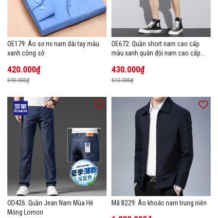
OE179: Áo sơ mi nam dài tay màu
OE672: Quần short nam cao cấp
xanh công sở
màu xanh quân đội nam cao cấp
mùa hè
420.000₫
430.000₫
590.000₫
610.000₫
OD426: Quần Jean Nam Mùa Hè
Mã B229: Áo khoác nam trung niên
Mỏng Lomon