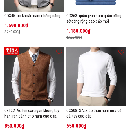
OD345: áo khoác nam chống nắng
OD363: quần jean nam quần công
sở dáng rộng cao cấp mới
1.590.000₫
1.180.000₫
2.240.000₫
1.620.000₫
OE122: Áo len cardigan không tay
OC308: SALE áo thun nam nửa cổ
Nanjiren dành cho nam cao cấp,
dài tay cao cấp
850.000₫
550.000₫