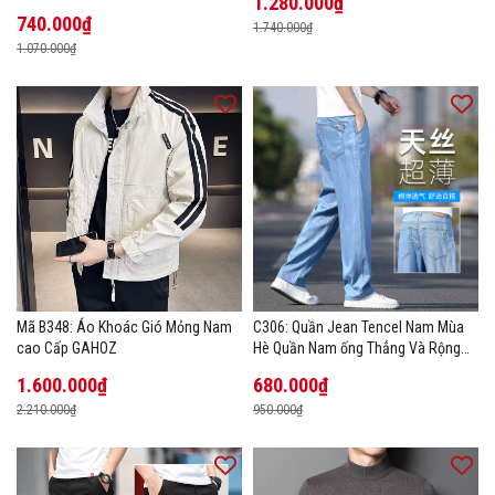
1.280.000₫
740.000₫
1.740.000₫
1.070.000₫
Mã B348: Áo Khoác Gió Mỏng Nam
C306: Quần Jean Tencel Nam Mùa
cao Cấp GAHOZ
Hè Quần Nam ống Thẳng Và Rộng
New Ice Silk
1.600.000₫
680.000₫
2.210.000₫
950.000₫