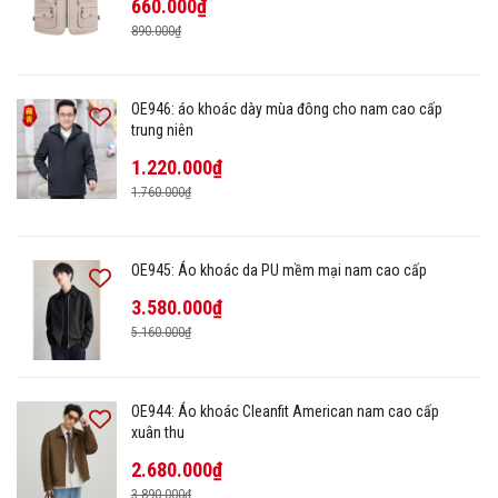
660.000₫
890.000₫
OE946: áo khoác dày mùa đông cho nam cao cấp
trung niên
1.220.000₫
1.760.000₫
OE945: Áo khoác da PU mềm mại nam cao cấp
3.580.000₫
5.160.000₫
OE944: Áo khoác Cleanfit American nam cao cấp
xuân thu
2.680.000₫
3.890.000₫