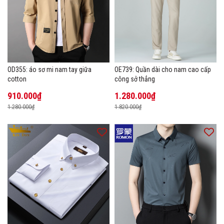
OD355: áo sơ mi nam tay giữa
OE739: Quần dài cho nam cao cấp
cotton
công sở thẳng
910.000₫
1.280.000₫
1.280.000₫
1.820.000₫