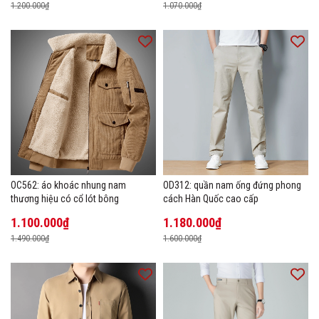
1.200.000₫
1.070.000₫
OC562: áo khoác nhung nam
OD312: quần nam ống đứng phong
thương hiệu có cổ lót bông
cách Hàn Quốc cao cấp
1.100.000₫
1.180.000₫
1.490.000₫
1.600.000₫