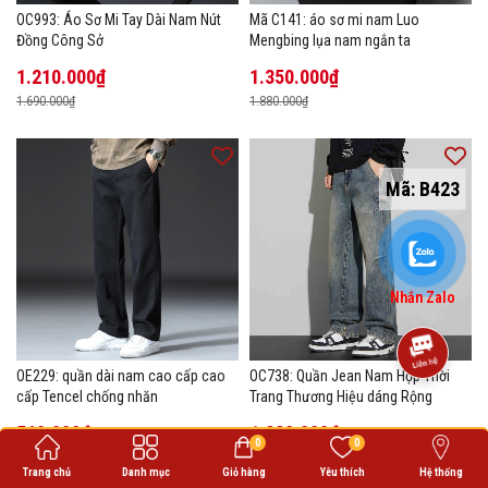
OC993: Áo Sơ Mi Tay Dài Nam Nút
Mã C141: áo sơ mi nam Luo
Đồng Công Sở
Mengbing lụa nam ngắn ta
1.210.000₫
1.350.000₫
1.690.000₫
1.880.000₫
Mã:
B423
Nhắn Zalo
OE229: quần dài nam cao cấp cao
OC738: Quần Jean Nam Hợp Thời
cấp Tencel chống nhăn
Trang Thương Hiệu dáng Rộng
560.000₫
1.220.000₫
0
0
810.000₫
1.660.000₫
Trang chủ
Danh mục
Giỏ hàng
Yêu thích
Hệ thống