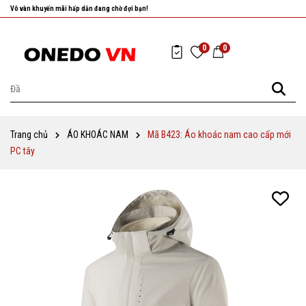
Nhanh tay chọn cho mình những sản phẩm ưng ý nhất!
0
0
Trang chủ
ÁO KHOÁC NAM
Mã B423: Áo khoác nam cao cấp mới
PC tây