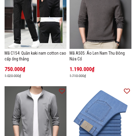
Mã C154: Quần kaki nam cotton cao
Mã A505: Áo Len Nam Thu Đông
cấp ống thẳng
Nửa Cổ
750.000₫
1.190.000₫
1.020.000₫
1.710.000₫