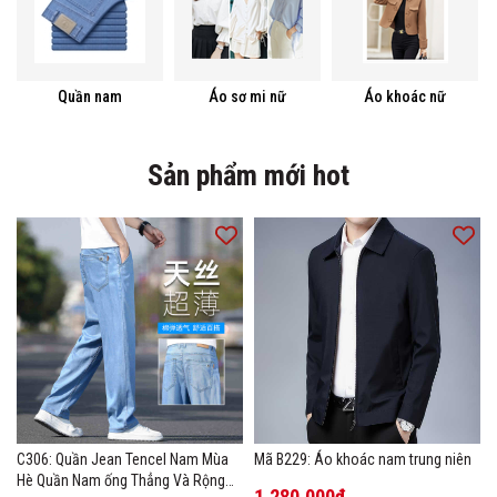
Quần nam
Áo sơ mi nữ
Áo khoác nữ
Sản phẩm mới hot
C306: Quần Jean Tencel Nam Mùa
Mã B229: Áo khoác nam trung niên
Hè Quần Nam ống Thẳng Và Rộng
1.280.000₫