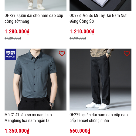
OE739: Quần dài cho nam cao cấp
OC993: Áo Sơ Mi Tay Dài Nam Nút
công sở thẳng
Đồng Công Sở
1.280.000₫
1.210.000₫
1.820.000₫
1.690.000₫
Mã C141: áo sơ mi nam Luo
OE229: quần dài nam cao cấp cao
Mengbing lụa nam ngắn ta
cấp Tencel chống nhăn
1.350.000₫
560.000₫