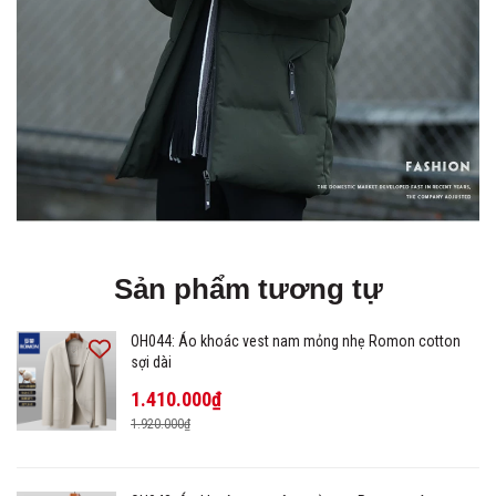
Sản phẩm tương tự
OH044: Áo khoác vest nam mỏng nhẹ Romon cotton
sợi dài
1.410.000₫
1.920.000₫