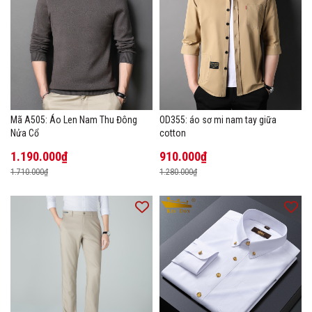
Mã A505: Áo Len Nam Thu Đông
OD355: áo sơ mi nam tay giữa
Nửa Cổ
cotton
1.190.000₫
910.000₫
1.710.000₫
1.280.000₫