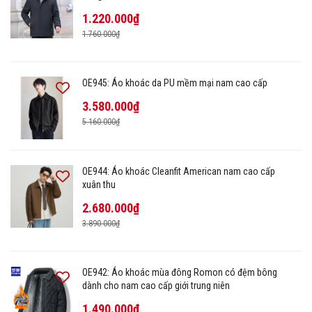
1.220.000₫
1.760.000₫
OE945: Áo khoác da PU mềm mại nam cao cấp
3.580.000₫
5.160.000₫
OE944: Áo khoác Cleanfit American nam cao cấp
xuân thu
2.680.000₫
3.890.000₫
OE942: Áo khoác mùa đông Romon có đệm bông
dành cho nam cao cấp giới trung niên
1.490.000₫