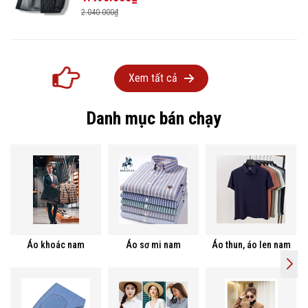
2.040.000₫
Xem tất cả
Danh mục bán chạy
Áo khoác nam
Áo sơ mi nam
Áo thun, áo len nam