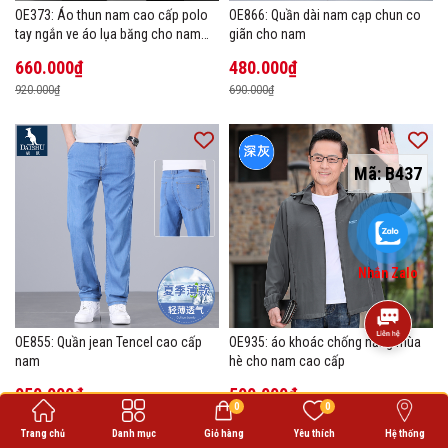
OE373: Áo thun nam cao cấp polo
OE866: Quần dài nam cạp chun co
tay ngắn ve áo lụa băng cho nam
giãn cho nam
cao cấp Áo phông mùa hè
660.000₫
480.000₫
920.000₫
690.000₫
Mã:
B437
Nhắn Zalo
OE855: Quần jean Tencel cao cấp
OE935: áo khoác chống nắng mùa
nam
hè cho nam cao cấp
950.000₫
500.000₫
0
0
1.360.000₫
700.000₫
Trang chủ
Danh mục
Giỏ hàng
Yêu thích
Hệ thống