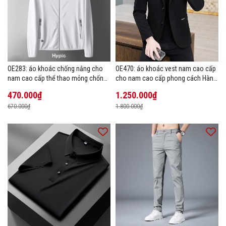
OE283: áo khoác chống nắng cho
OE470: áo khoác vest nam cao cấp
nam cao cấp thể thao mỏng chống
cho nam cao cấp phong cách Hàn
tia cực tím áo khoác thoáng khí
Quốc
470.000₫
1.250.000₫
670.000₫
1.800.000₫