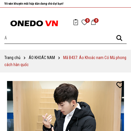
Nhanh tay chọn cho mình những sản phẩm ưng ý nhất!
0
0
Trang chủ
ÁO KHOÁC NAM
Mã B437: Áo Khoác nam Có Mũ phong
cách hàn quốc