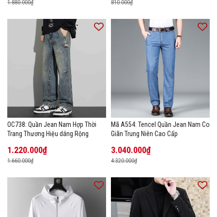
1.880.000₫
810.000₫
OC738: Quần Jean Nam Hợp Thời
Mã A554: Tencel Quần Jean Nam Co
Trang Thương Hiệu dáng Rộng
Giãn Trung Niên Cao Cấp
1.220.000₫
3.040.000₫
1.660.000₫
4.320.000₫