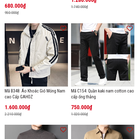
New Ice Silk
680.000₫
1.740.000₫
950.000₫
Mã B348: Áo Khoác Gió Mỏng Nam
Mã C154: Quần kaki nam cotton cao
cao Cấp GAHOZ
cấp ống thẳng
1.600.000₫
750.000₫
2.210.000₫
1.020.000₫