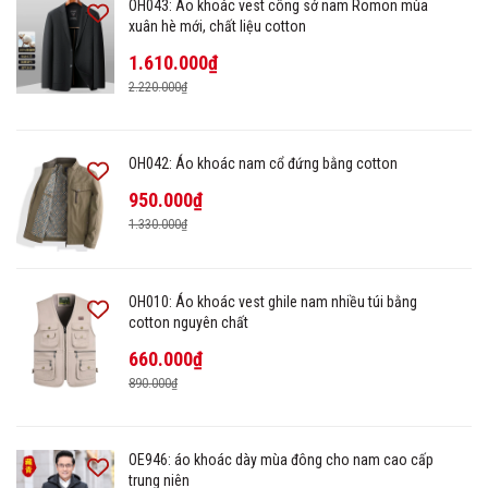
OH043: Áo khoác vest công sở nam Romon mùa
xuân hè mới, chất liệu cotton
1.610.000₫
2.220.000₫
OH042: Áo khoác nam cổ đứng bằng cotton
950.000₫
1.330.000₫
OH010: Áo khoác vest ghile nam nhiều túi bằng
cotton nguyên chất
660.000₫
890.000₫
OE946: áo khoác dày mùa đông cho nam cao cấp
trung niên