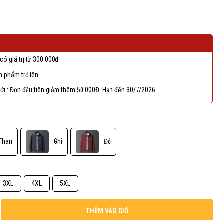
có giá trị từ 300.000đ
 phẩm trở lên.
ới : Đơn đầu tiên giảm thêm 50.000Đ. Hạn đến 30/7/2026
Than
Ghi
Đỏ
3XL
4XL
5XL
THÊM VÀO GIỎ