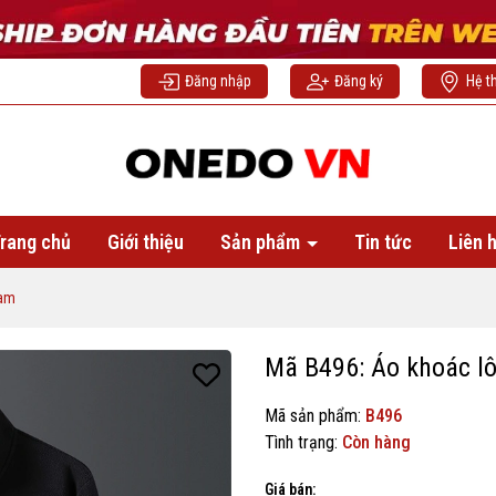
Đăng nhập
Đăng ký
Hệ t
rang chủ
Giới thiệu
Sản phẩm
Tin tức
Liên 
nam
Mã B496: Áo khoác l
Mã sản phẩm:
B496
Tình trạng:
Còn hàng
Giá bán: