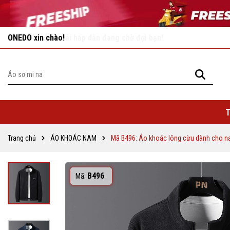
Vô vàn khuyến mãi hấp dẫn đang chờ đợi bạn!
T
Trang chủ
ÁO KHOÁC NAM
Mã B496: Áo khoác lông cừu dành cho 
B496
Mã: