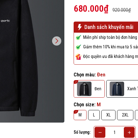
680.000₫
920.000₫
Danh sách khuyến mãi
Miễn phí ship toàn bộ đơn hàng 
Giảm thêm 10% khi mua từ 5 sản
Độc quyền ưu đãi khách hàng m
Chọn màu:
Đen
Đen
Xanh 
Chọn size:
M
M
L
XL
2XL
Số lượng: