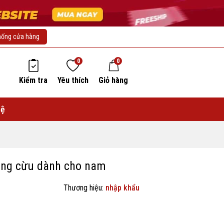
hống cửa hàng
0
0
Kiểm tra
Yêu thích
Giỏ hàng
hệ
ông cừu dành cho nam
Thương hiệu:
nhập khẩu