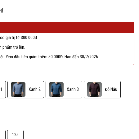
0₫
có giá trị từ 300.000đ
 phẩm trở lên.
ới : Đơn đầu tiên giảm thêm 50.000Đ. Hạn đến 30/7/2026
 1
Xanh 2
Xanh 3
Đỏ Nâu
0
125