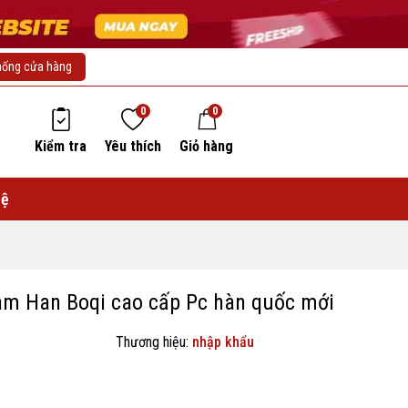
hống cửa hàng
0
0
Kiểm tra
Yêu thích
Giỏ hàng
hệ
am Han Boqi cao cấp Pc hàn quốc mới
Thương hiệu:
nhập khẩu