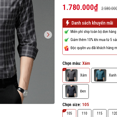
1.780.000₫
2.580.00
Danh sách khuyến mãi
Miễn phí ship toàn bộ đơn hàng 
Giảm thêm 10% khi mua từ 5 sản
Độc quyền ưu đãi khách hàng m
Chọn màu:
Xám
Xám
Xanh
Đen
Chọn size:
105
105
110
115
12