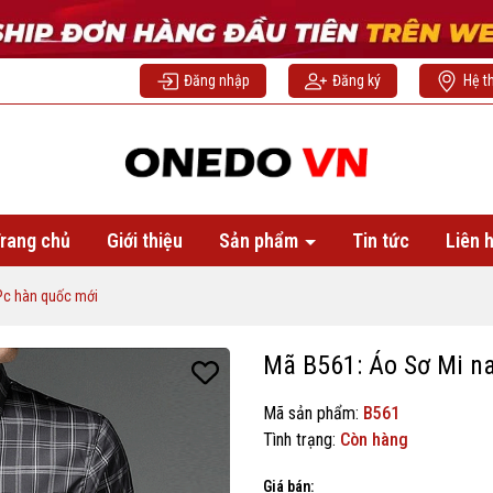
Đăng nhập
Đăng ký
Hệ t
rang chủ
Giới thiệu
Sản phẩm
Tin tức
Liên 
Pc hàn quốc mới
Mã B561: Áo Sơ Mi n
Mã sản phẩm:
B561
Tình trạng:
Còn hàng
Giá bán: