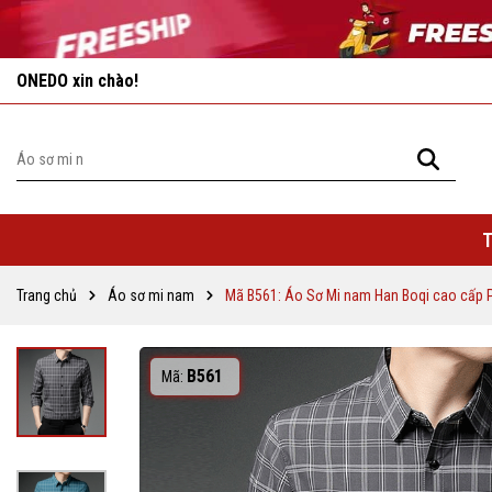
Vô vàn khuyến mãi hấp dẫn đang chờ đợi bạn!
T
Trang chủ
Áo sơ mi nam
Mã B561: Áo Sơ Mi nam Han Boqi cao cấp 
B561
Mã: