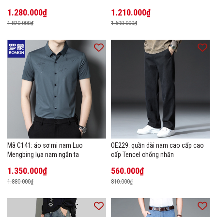
1.280.000₫
1.210.000₫
1.820.000₫
1.690.000₫
Mã C141: áo sơ mi nam Luo
OE229: quần dài nam cao cấp cao
Mengbing lụa nam ngắn ta
cấp Tencel chống nhăn
1.350.000₫
560.000₫
1.880.000₫
810.000₫