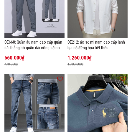
OE668: Quần âu nam cao cấp quần
OE212: áo sơ mi nam cao cấp lanh
dài thẳng bó quần dài công sở co
lụa cổ đứng họa tiết thêu
giãn thoáng khí
560.000₫
1.260.000₫
770.000₫
1.780.000₫