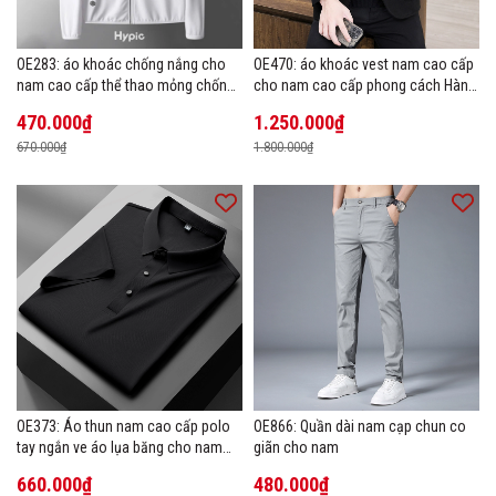
OE283: áo khoác chống nắng cho
OE470: áo khoác vest nam cao cấp
nam cao cấp thể thao mỏng chống
cho nam cao cấp phong cách Hàn
tia cực tím áo khoác thoáng khí
Quốc
470.000₫
1.250.000₫
670.000₫
1.800.000₫
OE373: Áo thun nam cao cấp polo
OE866: Quần dài nam cạp chun co
tay ngắn ve áo lụa băng cho nam
giãn cho nam
cao cấp Áo phông mùa hè
660.000₫
480.000₫