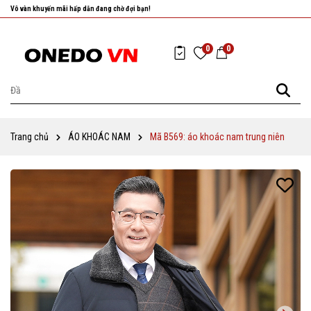
Nhanh tay chọn cho mình những sản phẩm ưng ý nhất!
0
0
Trang chủ
ÁO KHOÁC NAM
Mã B569: áo khoác nam trung niên