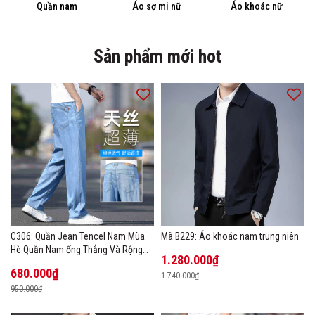
Quần nam
Áo sơ mi nữ
Áo khoác nữ
Sản phẩm mới hot
C306: Quần Jean Tencel Nam Mùa
Mã B229: Áo khoác nam trung niên
Hè Quần Nam ống Thẳng Và Rộng
1.280.000₫
New Ice Silk
680.000₫
1.740.000₫
950.000₫