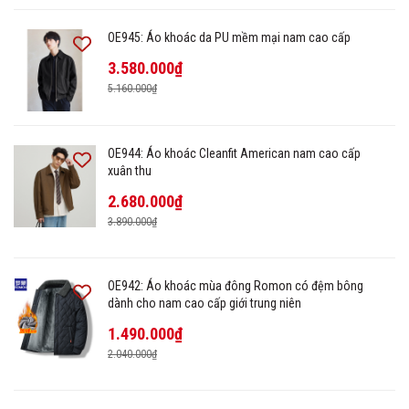
OE945: Áo khoác da PU mềm mại nam cao cấp
3.580.000₫
5.160.000₫
OE944: Áo khoác Cleanfit American nam cao cấp
xuân thu
2.680.000₫
3.890.000₫
OE942: Áo khoác mùa đông Romon có đệm bông
dành cho nam cao cấp giới trung niên
1.490.000₫
2.040.000₫