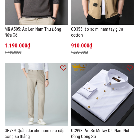
Mã A505: Áo Len Nam Thu Đông
OD355: áo sơ mi nam tay giữa
Nửa Cổ
cotton
1.190.000₫
910.000₫
1.710.000₫
1.280.000₫
OE739: Quần dài cho nam cao cấp
OC993: Áo Sơ Mi Tay Dài Nam Nút
công sở thẳng
Đồng Công Sở