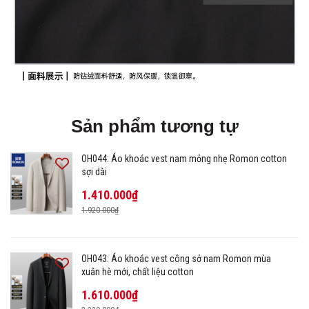
Sản phẩm tương tự
OH044: Áo khoác vest nam mỏng nhẹ Romon cotton
sợi dài
1.410.000₫
1.920.000₫
OH043: Áo khoác vest công sở nam Romon mùa
xuân hè mới, chất liệu cotton
1.610.000₫