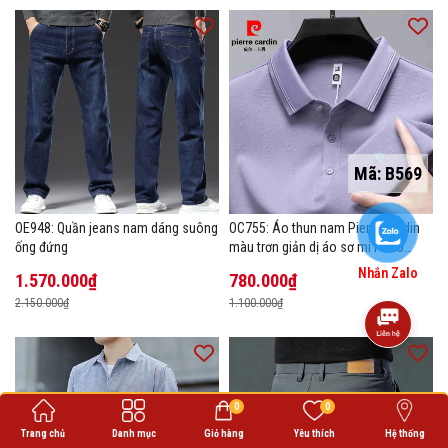
Mã:
B569
OE948: Quần jeans nam dáng suông
OC755: Áo thun nam Pierre Cardin
ống đứng
màu trơn giản dị áo sơ mi POLO
hàng đầu
Nhắn Zalo
1.570.000₫
780.000₫
2.150.000₫
1.100.000₫
0
0
Trang chủ
Danh mục
Giỏ hàng
Yêu thích
Hệ thống