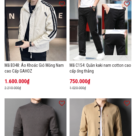
Mã B348: Áo Khoác Gió Mỏng Nam
Mã C154: Quần kaki nam cotton cao
cao Cấp GAHOZ
cấp ống thẳng
1.600.000₫
750.000₫
2.210.000₫
1.020.000₫