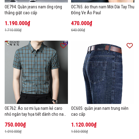
OE794: Quần jeans nam ống rộng
OC765: áo thun nam Mới Dài Tay Thu
thẳng giặt cao cấp
Đông Ve Áo Paul
1.190.000₫
470.000₫
1.710.000₫
640.000₫
OE762: Áo sơ mi lụa nam kẻ caro
OC605: quần jean nam trung niên
nhỏ ngắn tay họa tiết dành cho nam
cao cấp
trung niên mặc công sở
750.000₫
1.120.000₫
1.010.000₫
1.550.000₫