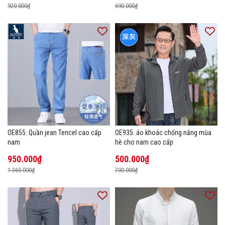
920.000₫
690.000₫
OE855: Quần jean Tencel cao cấp
OE935: áo khoác chống nắng mùa
nam
hè cho nam cao cấp
950.000₫
500.000₫
1.360.000₫
700.000₫