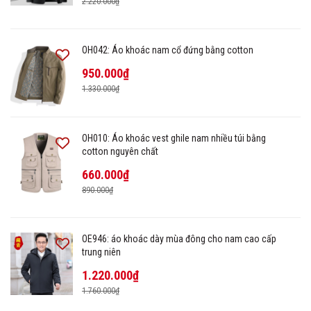
2.220.000₫
OH042: Áo khoác nam cổ đứng bằng cotton
950.000₫
1.330.000₫
OH010: Áo khoác vest ghile nam nhiều túi bằng
cotton nguyên chất
660.000₫
890.000₫
OE946: áo khoác dày mùa đông cho nam cao cấp
trung niên
1.220.000₫
1.760.000₫