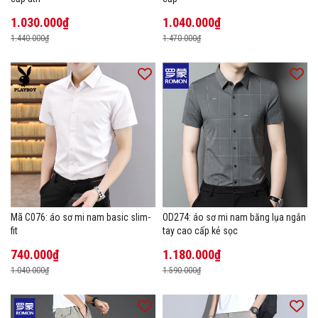
1.030.000₫
1.040.000₫
1.440.000₫
1.470.000₫
Mã C076: áo sơ mi nam basic slim-
OD274: áo sơ mi nam băng lụa ngắn
fit
tay cao cấp kẻ sọc
740.000₫
1.180.000₫
1.040.000₫
1.590.000₫