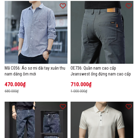
Mã C056: Áo sơ mi dài tay xuân thu
OE736: Quần nam cao cấp
nam dáng ôm mới
Jeanswest ống đứng nam cao cấp
470.000₫
710.000₫
680.000₫
1.000.000₫