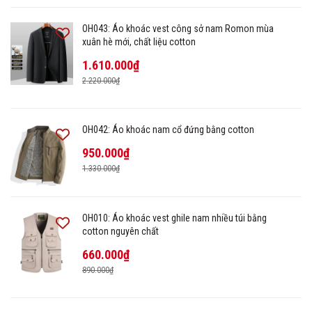
OH043: Áo khoác vest công sở nam Romon mùa
xuân hè mới, chất liệu cotton
1.610.000₫
2.220.000₫
OH042: Áo khoác nam cổ đứng bằng cotton
950.000₫
1.330.000₫
OH010: Áo khoác vest ghile nam nhiều túi bằng
cotton nguyên chất
660.000₫
890.000₫