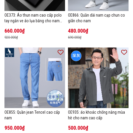
OE373: Áo thun nam cao cấp polo
OE866: Quần dài nam cạp chun co
tay ngắn ve áo lụa băng cho nam
giãn cho nam
cao cấp Áo phông mùa hè
660.000₫
480.000₫
920.000₫
690.000₫
OE855: Quần jean Tencel cao cấp
OE935: áo khoác chống nắng mùa
nam
hè cho nam cao cấp
950.000₫
500.000₫