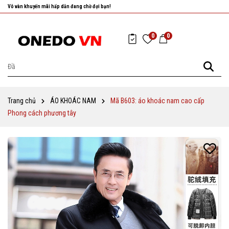
Nhanh tay chọn cho mình những sản phẩm ưng ý nhất!
0
0
Trang chủ
ÁO KHOÁC NAM
Mã B603: áo khoác nam cao cấp
Phong cách phương tây