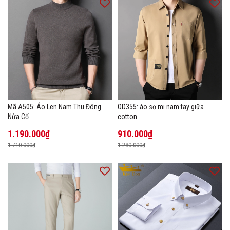
Mã A505: Áo Len Nam Thu Đông
OD355: áo sơ mi nam tay giữa
Nửa Cổ
cotton
1.190.000₫
910.000₫
1.710.000₫
1.280.000₫