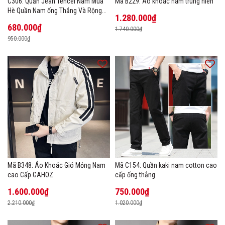
C306: Quần Jean Tencel Nam Mùa
Mã B229: Áo khoác nam trung niên
Hè Quần Nam ống Thẳng Và Rộng
1.280.000₫
New Ice Silk
680.000₫
1.740.000₫
950.000₫
Mã B348: Áo Khoác Gió Mỏng Nam
Mã C154: Quần kaki nam cotton cao
cao Cấp GAHOZ
cấp ống thẳng
1.600.000₫
750.000₫
2.210.000₫
1.020.000₫