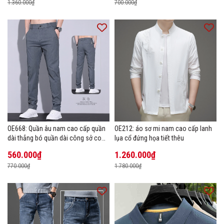
1.360.000₫
700.000₫
OE668: Quần âu nam cao cấp quần
OE212: áo sơ mi nam cao cấp lanh
dài thẳng bó quần dài công sở co
lụa cổ đứng họa tiết thêu
giãn thoáng khí
560.000₫
1.260.000₫
770.000₫
1.780.000₫