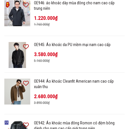
OE946: áo khoác dày mùa đông cho nam cao cấp
trung niên
1.220.000₫
1.760.000₫
OE945: Áo khoác da PU mềm mại nam cao cấp
3.580.000₫
5.160.000₫
OE944: Áo khoác Cleanfit American nam cao cấp
xuân thu
2.680.000₫
3.890.000₫
OE942: Áo khoác mùa đông Romon có đệm bông
dành cho nam cao cấp giới trung niên