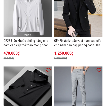
OE283: áo khoác chống nắng cho
OE470: áo khoác vest nam cao cấp
nam cao cấp thể thao mỏng chống
cho nam cao cấp phong cách Hàn
tia cực tím áo khoác thoáng khí
Quốc
470.000₫
1.250.000₫
670.000₫
1.800.000₫