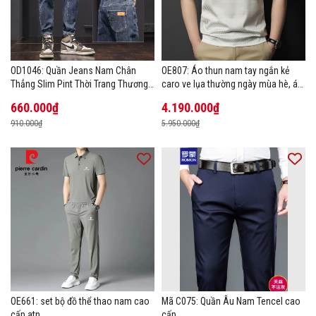
OD1046: Quần Jeans Nam Chân
OE807: Áo thun nam tay ngắn kẻ
Thẳng Slim Pint Thời Trang Thương
caro ve lụa thường ngày mùa hè, áo
Hiệu
thun POLO
660.000₫
4.190.000₫
910.000₫
5.950.000₫
OE661: set bộ đồ thể thao nam cao
Mã C075: Quần Âu Nam Tencel cao
cấp atn
cấp