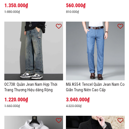
1.350.000₫
560.000₫
1.880.000₫
810.000₫
OC738: Quần Jean Nam Hợp Thời
Mã A554: Tencel Quần Jean Nam Co
Trang Thương Hiệu dáng Rộng
Giãn Trung Niên Cao Cấp
1.220.000₫
3.040.000₫
1.660.000₫
4.320.000₫