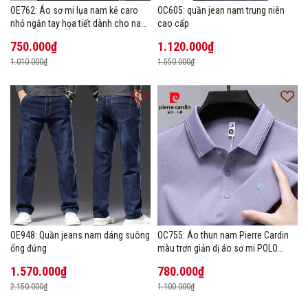
OE762: Áo sơ mi lụa nam kẻ caro
OC605: quần jean nam trung niên
nhỏ ngắn tay họa tiết dành cho nam
cao cấp
trung niên mặc công sở
750.000₫
1.120.000₫
1.010.000₫
1.550.000₫
OE948: Quần jeans nam dáng suông
OC755: Áo thun nam Pierre Cardin
ống đứng
màu trơn giản dị áo sơ mi POLO
hàng đầu
1.570.000₫
780.000₫
2.150.000₫
1.100.000₫