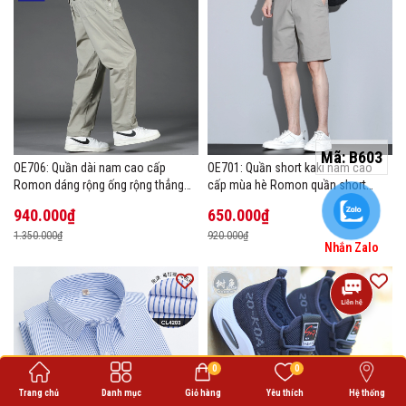
Mã:
B603
OE706: Quần dài nam cao cấp
OE701: Quần short kaki nam cao
Romon dáng rộng ống rộng thẳng
cấp mùa hè Romon quần short
size lớn
thường ngày
940.000₫
650.000₫
1.350.000₫
920.000₫
Nhắn Zalo
0
0
Trang chủ
Danh mục
Giỏ hàng
Yêu thích
Hệ thống