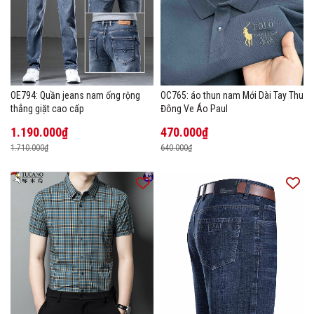
OE794: Quần jeans nam ống rộng
OC765: áo thun nam Mới Dài Tay Thu
thẳng giặt cao cấp
Đông Ve Áo Paul
1.190.000₫
470.000₫
1.710.000₫
640.000₫