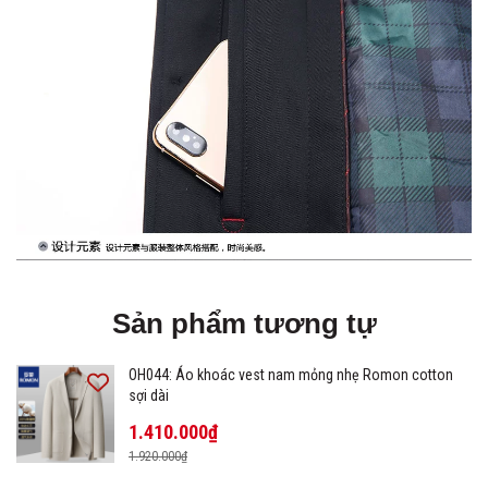
Sản phẩm tương tự
OH044: Áo khoác vest nam mỏng nhẹ Romon cotton
sợi dài
1.410.000₫
1.920.000₫