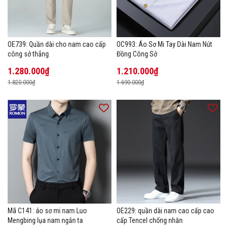
OE739: Quần dài cho nam cao cấp
OC993: Áo Sơ Mi Tay Dài Nam Nút
công sở thẳng
Đồng Công Sở
1.280.000₫
1.210.000₫
1.820.000₫
1.690.000₫
Mã C141: áo sơ mi nam Luo
OE229: quần dài nam cao cấp cao
Mengbing lụa nam ngắn ta
cấp Tencel chống nhăn