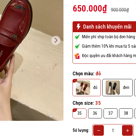
650.000₫
900.000₫
Danh sách khuyến mãi
Miễn phí ship toàn bộ đơn hàng 
Giảm thêm 10% khi mua từ 5 sản
Độc quyền ưu đãi khách hàng m
Chọn màu:
đỏ
đỏ
đen
Chọn size:
35
35
36
37
38
Số lượng: