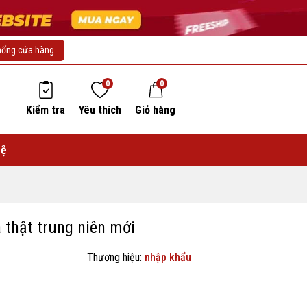
hống cửa hàng
0
0
Kiểm tra
Yêu thích
Giỏ hàng
hệ
 thật trung niên mới
Thương hiệu:
nhập khẩu