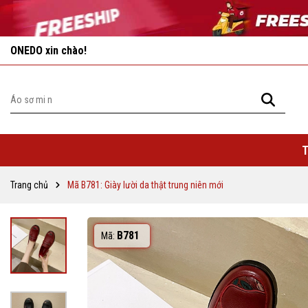
Vô vàn khuyến mãi hấp dẫn đang chờ đợi bạn!
T
Trang chủ
Mã B781: Giày lười da thật trung niên mới
B781
Mã: