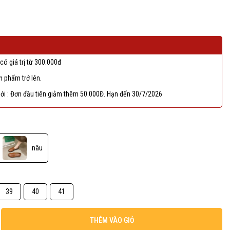
có giá trị từ 300.000đ
 phẩm trở lên.
ới : Đơn đầu tiên giảm thêm 50.000Đ. Hạn đến 30/7/2026
nâu
39
40
41
THÊM VÀO GIỎ