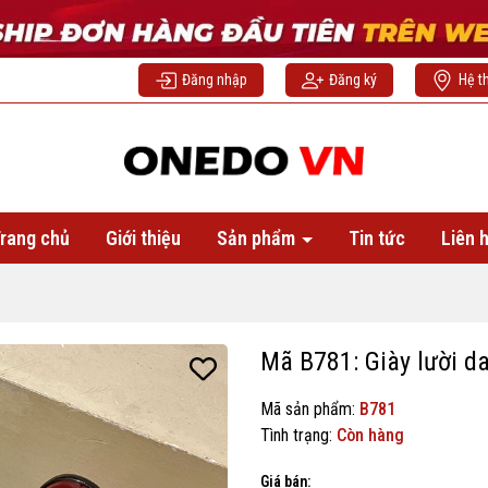
Đăng nhập
Đăng ký
Hệ t
rang chủ
Giới thiệu
Sản phẩm
Tin tức
Liên 
Mã B781: Giày lười da
Mã sản phẩm:
B781
Tình trạng:
Còn hàng
Giá bán: