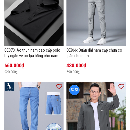
OE373: Áo thun nam cao cấp polo
OE866: Quần dài nam cạp chun co
tay ngắn ve áo lụa băng cho nam
giãn cho nam
cao cấp Áo phông mùa hè
660.000₫
480.000₫
920.000₫
690.000₫