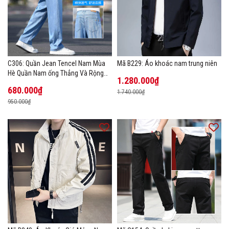
C306: Quần Jean Tencel Nam Mùa
Mã B229: Áo khoác nam trung niên
Hè Quần Nam ống Thẳng Và Rộng
1.280.000₫
New Ice Silk
680.000₫
1.740.000₫
950.000₫