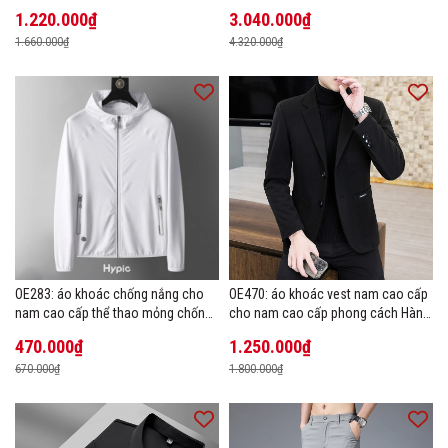
1.220.000₫
3.040.000₫
1.660.000₫
4.320.000₫
OE283: áo khoác chống nắng cho
OE470: áo khoác vest nam cao cấp
nam cao cấp thể thao mỏng chống
cho nam cao cấp phong cách Hàn
tia cực tím áo khoác thoáng khí
Quốc
470.000₫
1.250.000₫
670.000₫
1.800.000₫