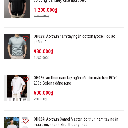
cổ đứng, cài khuy, chất liệu cotton
1.200.000₫
1.720.000₫
OH028: Áo thun nam tay ngắn cotton lyocell, cổ áo
phối màu
930.000₫
1.280.000₫
OH026: áo thun nam tay ngắn cổ tròn màu trơn BGYO
230g Solona dáng rộng
500.000₫
720.000₫
OH024: Áo thun Camel Master, áo thun nam tay ngắn
màu trơn, nhanh khô, thoáng mát