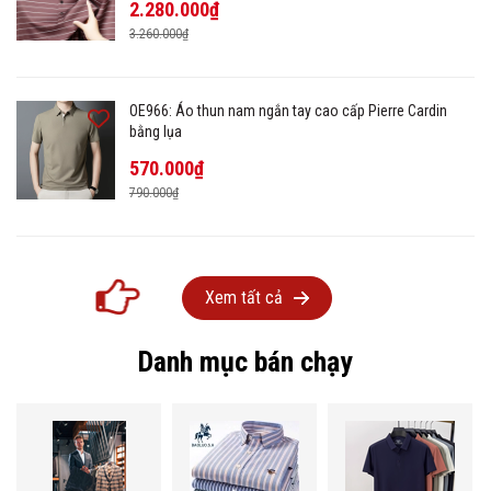
2.280.000₫
3.260.000₫
OE966: Áo thun nam ngắn tay cao cấp Pierre Cardin
bằng lụa
570.000₫
790.000₫
Xem tất cả
Danh mục bán chạy