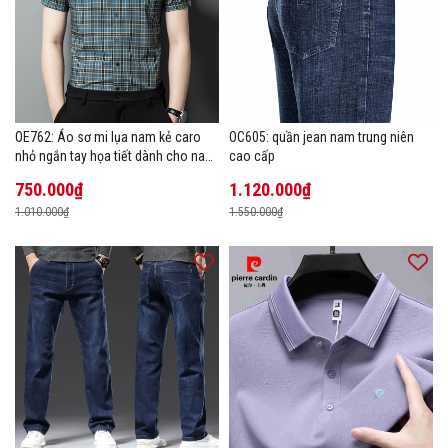
OE762: Áo sơ mi lụa nam kẻ caro
OC605: quần jean nam trung niên
nhỏ ngắn tay họa tiết dành cho nam
cao cấp
trung niên mặc công sở
750.000₫
1.120.000₫
1.010.000₫
1.550.000₫