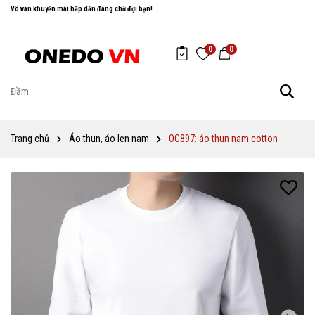
Nhanh tay chọn cho mình những sản phẩm ưng ý nhất!
0
0
Trang chủ
Áo thun, áo len nam
OC897: áo thun nam cotton