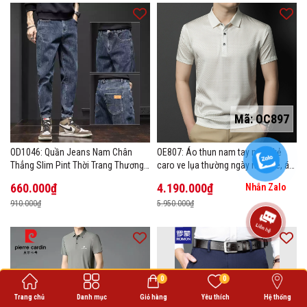
Mã:
OC897
OD1046: Quần Jeans Nam Chân
OE807: Áo thun nam tay ngắn kẻ
Thẳng Slim Pint Thời Trang Thương
caro ve lụa thường ngày mùa hè, áo
Hiệu
thun POLO
660.000₫
4.190.000₫
Nhắn Zalo
910.000₫
5.950.000₫
0
0
Trang chủ
Danh mục
Giỏ hàng
Yêu thích
Hệ thống