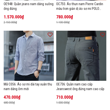
OE948: Quần jeans nam dáng suông
OC755: Áo thun nam Pierre Cardin
ống đứng
màu trơn giản dị áo sơ mi POLO
hàng đầu
1.570.000₫
780.000₫
2.150.000₫
1.100.000₫
Mã C056: Áo sơ mi dài tay xuân thu
OE736: Quần nam cao cấp
nam dáng ôm mới
Jeanswest ống đứng nam cao cấp
470.000₫
710.000₫
680.000₫
1.000.000₫