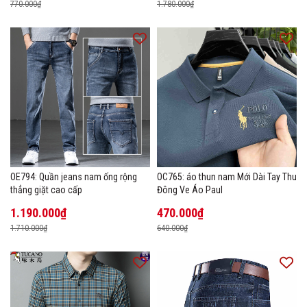
770.000₫
1.780.000₫
OE794: Quần jeans nam ống rộng
OC765: áo thun nam Mới Dài Tay Thu
thẳng giặt cao cấp
Đông Ve Áo Paul
1.190.000₫
470.000₫
1.710.000₫
640.000₫