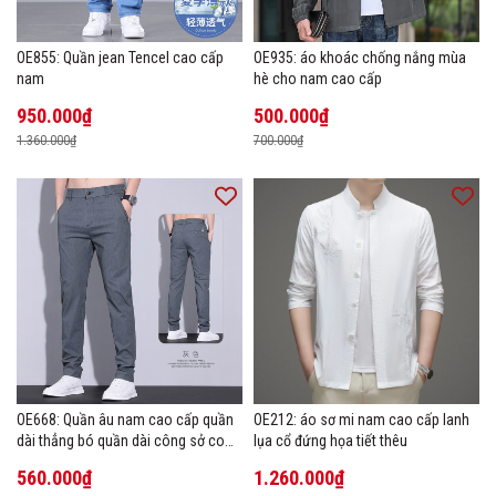
OE855: Quần jean Tencel cao cấp
OE935: áo khoác chống nắng mùa
nam
hè cho nam cao cấp
950.000₫
500.000₫
1.360.000₫
700.000₫
OE668: Quần âu nam cao cấp quần
OE212: áo sơ mi nam cao cấp lanh
dài thẳng bó quần dài công sở co
lụa cổ đứng họa tiết thêu
giãn thoáng khí
560.000₫
1.260.000₫