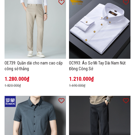
OE739: Quần dài cho nam cao cấp
OC993: Áo Sơ Mi Tay Dài Nam Nút
công sở thẳng
Đồng Công Sở
1.280.000₫
1.210.000₫
1.820.000₫
1.690.000₫