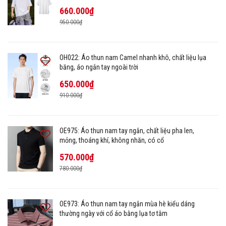
660.000₫
950.000₫
OH022: Áo thun nam Camel nhanh khô, chất liệu lụa
băng, áo ngắn tay ngoài trời
650.000₫
910.000₫
OE975: Áo thun nam tay ngắn, chất liệu pha len,
mỏng, thoáng khí, không nhăn, có cổ
570.000₫
780.000₫
OE973: Áo thun nam tay ngắn mùa hè kiểu dáng
thường ngày với cổ áo bằng lụa tơ tằm