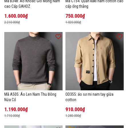
Mã B348: Áo Khoác Gió Mỏng Nam
Mã C154: Quần kaki nam cotton cao
cao Cấp GAHOZ
cấp ống thẳng
1.600.000₫
750.000₫
2.210.000₫
1.020.000₫
Mã A505: Áo Len Nam Thu Đông
OD355: áo sơ mi nam tay giữa
Nửa Cổ
cotton
1.190.000₫
910.000₫
1.710.000₫
1.280.000₫