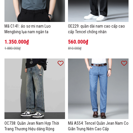
Mã C141: áo sơ mi nam Luo
OE229: quần dài nam cao cấp cao
Mengbing lụa nam ngắn ta
cấp Tencel chống nhăn
1.350.000₫
560.000₫
1.880.000₫
810.000₫
OC738: Quần Jean Nam Hợp Thời
Mã A554: Tencel Quần Jean Nam Co
Trang Thương Hiệu dáng Rộng
Giãn Trung Niên Cao Cấp