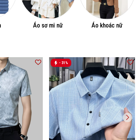
m
Áo sơ mi nữ
Áo khoác nữ
- 31%