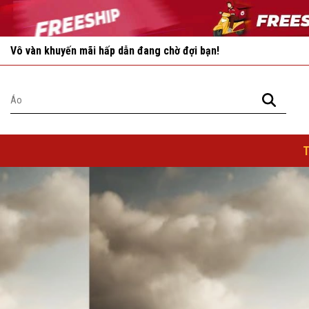
Vô vàn khuyến mãi hấp dẫn đang chờ đợi bạn!
Nhanh tay chọn cho mình những sản phẩm ưng ý nhất!
T