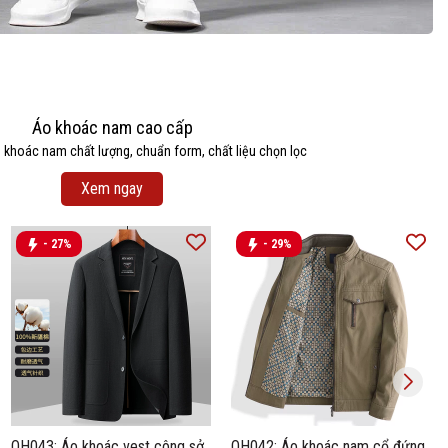
Áo khoác nam cao cấp
khoác nam chất lượng, chuẩn form, chất liệu chọn lọc
Xem ngay
- 27%
- 29%
OH043: Áo khoác vest công sở
OH042: Áo khoác nam cổ đứng