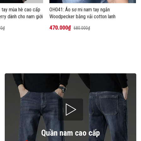
 tay mùa hè cao cấp
OH041: Áo sơ mi nam tay ngắn
rry dành cho nam giới
Woodpecker bằng vải cotton lanh
470.000₫
00₫
680.000₫
- 31%
- 27%
Quần nam cao cấp