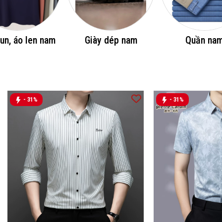
un, áo len nam
Giày dép nam
Quần na
- 31%
- 31%