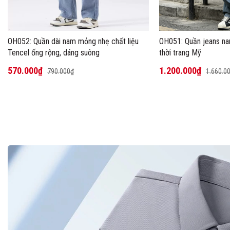
OH052: Quần dài nam mỏng nhẹ chất liệu
OH051: Quần jeans na
Tencel ống rộng, dáng suông
thời trang Mỹ
570.000₫
1.200.000₫
790.000₫
1.660.0