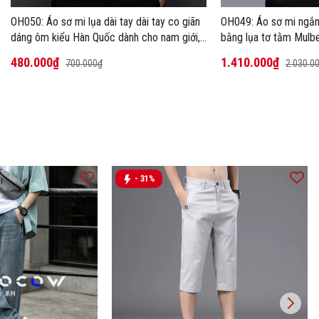
OH050: Áo sơ mi lụa dài tay dài tay co giãn
OH049: Áo sơ mi ngắn
dáng ôm kiểu Hàn Quốc dành cho nam giới,
bằng lụa tơ tằm Mulbe
cỡ lớn
480.000₫
1.410.000₫
700.000₫
2.030.0
- 31%