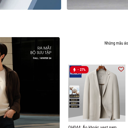
Những mẫu áo 
- 27%
OH044: Áo khoác vest nam