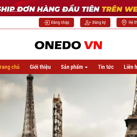
Đăng nhập
Đăng ký
Hệ t
rang chủ
Giới thiệu
Sản phẩm
Tin tức
Liên 