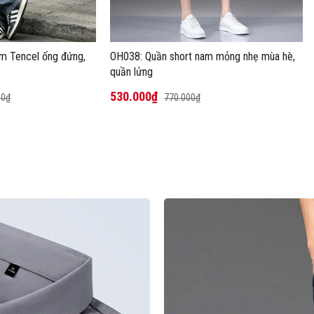
m Tencel ống đứng,
OH038: Quần short nam mỏng nhẹ mùa hè,
quần lửng
530.000₫
00₫
770.000₫