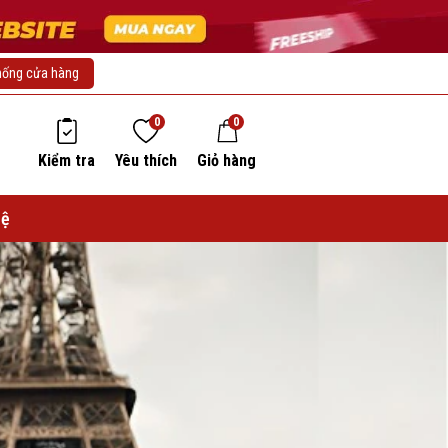
hống cửa hàng
0
0
Kiểm tra
Yêu thích
Giỏ hàng
hệ