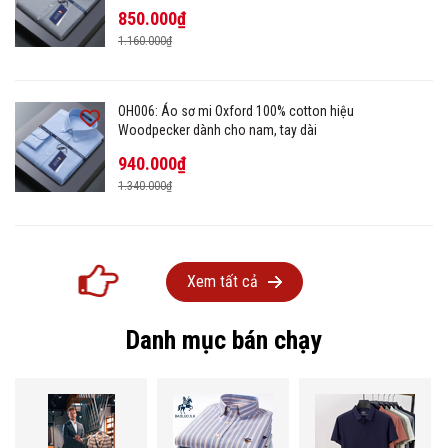
850.000₫
1.160.000₫
OH006: Áo sơ mi Oxford 100% cotton hiệu
Woodpecker dành cho nam, tay dài
940.000₫
1.340.000₫
Xem tất cả
Danh mục bán chạy