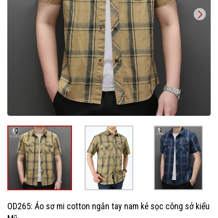
OD265: Áo sơ mi cotton ngắn tay nam kẻ sọc công sở kiểu