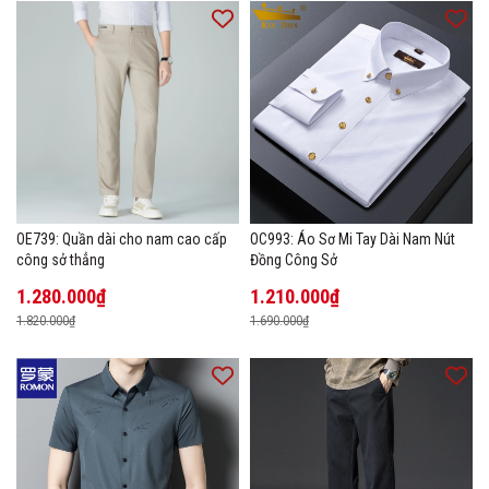
OE739: Quần dài cho nam cao cấp
OC993: Áo Sơ Mi Tay Dài Nam Nút
công sở thẳng
Đồng Công Sở
1.280.000₫
1.210.000₫
1.820.000₫
1.690.000₫