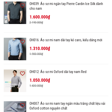
OH039: Áo sơ mi ngắn tay Pierre Cardin Ice Silk dành
cho nam
1.600.000₫
2.190.000₫
OH016: Áo sơ mi nam dài tay kẻ caro, kiểu dáng mới
1.310.000₫
1.900.000₫
OH012: Áo sơ mi Oxford dài tay nam Red
1.050.000₫
1.430.000₫
OH007: Áo sơ mi nam tay ngắn màu trắng chất liệu vải
Oxford cotton nguyên chất