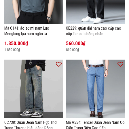
Mã C141: áo sơ mi nam Luo
OE229: quần dài nam cao cấp cao
Mengbing lụa nam ngắn ta
cấp Tencel chống nhăn
1.350.000₫
560.000₫
1.880.000₫
810.000₫
OC738: Quần Jean Nam Hợp Thời
Mã A554: Tencel Quần Jean Nam Co
Trang Thương Hiệu dáng Rộng
Giãn Trung Niên Cao Cấp