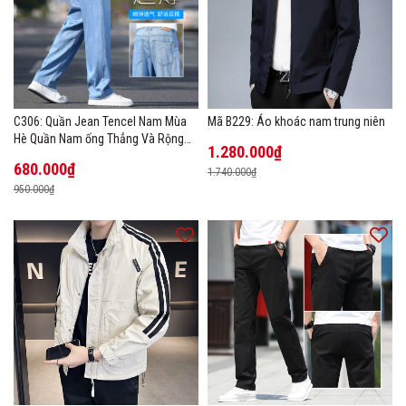
C306: Quần Jean Tencel Nam Mùa
Mã B229: Áo khoác nam trung niên
Hè Quần Nam ống Thẳng Và Rộng
1.280.000₫
New Ice Silk
680.000₫
1.740.000₫
950.000₫