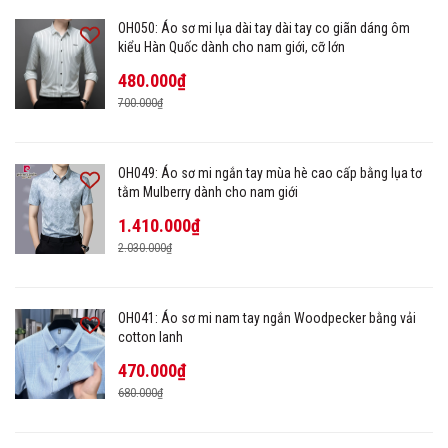
OH050: Áo sơ mi lụa dài tay dài tay co giãn dáng ôm
kiểu Hàn Quốc dành cho nam giới, cỡ lớn
480.000₫
700.000₫
OH049: Áo sơ mi ngắn tay mùa hè cao cấp bằng lụa tơ
tằm Mulberry dành cho nam giới
1.410.000₫
2.030.000₫
OH041: Áo sơ mi nam tay ngắn Woodpecker bằng vải
cotton lanh
470.000₫
680.000₫