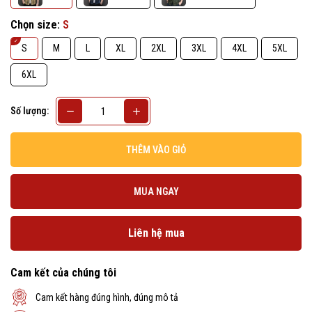
Chọn size:
S
S
M
L
XL
2XL
3XL
4XL
5XL
6XL
Số lượng:
THÊM VÀO GIỎ
MUA NGAY
Liên hệ mua
Cam kết của chúng tôi
Cam kết hàng đúng hình, đúng mô tả