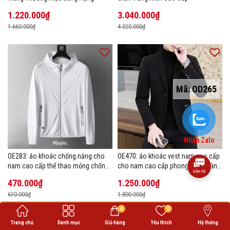
1.220.000₫
3.040.000₫
1.660.000₫
4.320.000₫
Mã:
OD265
Nhắn Zalo
OE283: áo khoác chống nắng cho
OE470: áo khoác vest nam cao cấp
nam cao cấp thể thao mỏng chống
cho nam cao cấp phong cách Hàn
tia cực tím áo khoác thoáng khí
Quốc
470.000₫
1.250.000₫
670.000₫
1.800.000₫
0
0
Trang chủ
Danh mục
Giỏ hàng
Yêu thích
Hệ thống