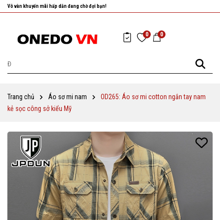
Nhanh tay chọn cho mình những sản phẩm ưng ý nhất!
0
0
Trang chủ
Áo sơ mi nam
OD265: Áo sơ mi cotton ngắn tay nam
kẻ sọc công sở kiểu Mỹ