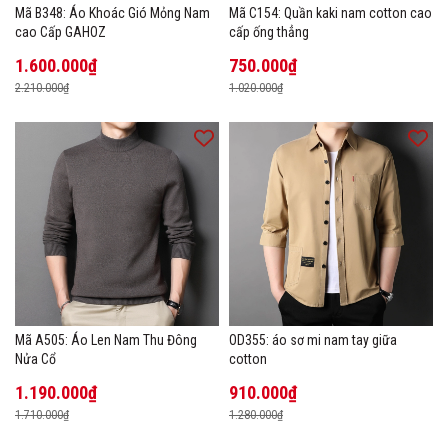
Mã B348: Áo Khoác Gió Mỏng Nam
Mã C154: Quần kaki nam cotton cao
cao Cấp GAHOZ
cấp ống thẳng
1.600.000₫
750.000₫
2.210.000₫
1.020.000₫
Mã A505: Áo Len Nam Thu Đông
OD355: áo sơ mi nam tay giữa
Nửa Cổ
cotton
1.190.000₫
910.000₫
1.710.000₫
1.280.000₫