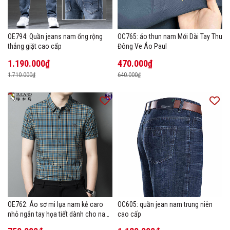
OE794: Quần jeans nam ống rộng
OC765: áo thun nam Mới Dài Tay Thu
thẳng giặt cao cấp
Đông Ve Áo Paul
1.190.000₫
470.000₫
1.710.000₫
640.000₫
OE762: Áo sơ mi lụa nam kẻ caro
OC605: quần jean nam trung niên
nhỏ ngắn tay họa tiết dành cho nam
cao cấp
trung niên mặc công sở