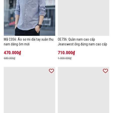
Mã C056: Áo sơ mi dài tay xuân thu
OE736: Quần nam cao cấp
nam dáng ôm mới
Jeanswest ống đứng nam cao cấp
470.000₫
710.000₫
680.000₫
1.000.000₫