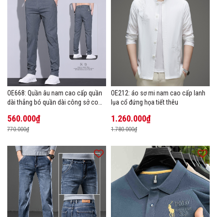
OE668: Quần âu nam cao cấp quần
OE212: áo sơ mi nam cao cấp lanh
dài thẳng bó quần dài công sở co
lụa cổ đứng họa tiết thêu
giãn thoáng khí
560.000₫
1.260.000₫
770.000₫
1.780.000₫