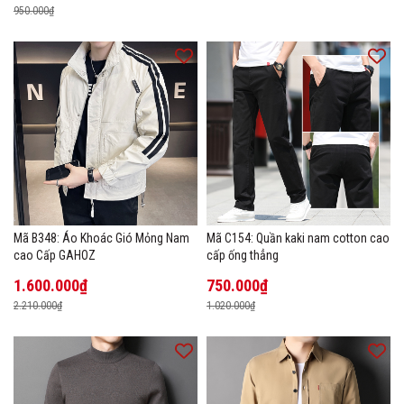
950.000₫
Mã B348: Áo Khoác Gió Mỏng Nam
Mã C154: Quần kaki nam cotton cao
cao Cấp GAHOZ
cấp ống thẳng
1.600.000₫
750.000₫
2.210.000₫
1.020.000₫