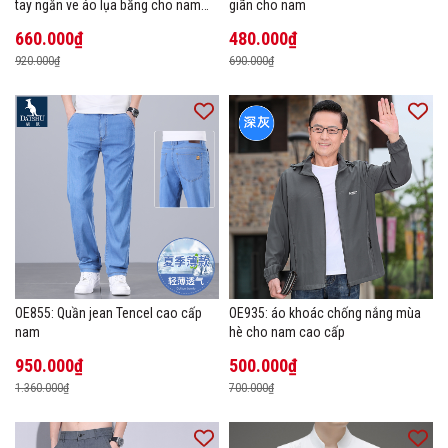
tay ngắn ve áo lụa băng cho nam
giãn cho nam
cao cấp Áo phông mùa hè
660.000₫
480.000₫
920.000₫
690.000₫
OE855: Quần jean Tencel cao cấp
OE935: áo khoác chống nắng mùa
nam
hè cho nam cao cấp
950.000₫
500.000₫
1.360.000₫
700.000₫