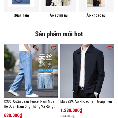
Quần nam
Áo sơ mi nữ
Áo khoác nữ
Sản phẩm mới hot
C306: Quần Jean Tencel Nam Mùa
Mã B229: Áo khoác nam trung niên
Hè Quần Nam ống Thẳng Và Rộng
1.280.000₫
New Ice Silk
680.000₫
1.740.000₫