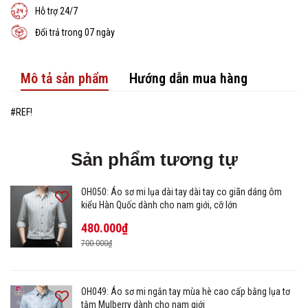
Hỗ trợ 24/7
Đổi trả trong 07 ngày
Mô tả sản phẩm
Hướng dẫn mua hàng
#REF!
Sản phẩm tương tự
OH050: Áo sơ mi lụa dài tay dài tay co giãn dáng ôm
kiểu Hàn Quốc dành cho nam giới, cỡ lớn
480.000₫
700.000₫
OH049: Áo sơ mi ngắn tay mùa hè cao cấp bằng lụa tơ
tằm Mulberry dành cho nam giới