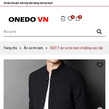
Vô vàn khuyến mãi hấp dẫn đang chờ đợi bạn!
0
0
Trang chủ
Áo sơ mi nam
OD317: áo sơ mi nam cổ đứng cao cấp