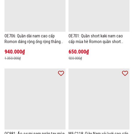
OE706: Quần dài nam cao cấp
OE701: Quần short kaki nam cao
Romon dáng rộng ống rộng thẳng
cấp mùa hè Romon quần short
size lớn
thường ngày
940.000₫
650.000₫
1.350.000₫
920.000₫
OC981: Áo sơ mi nam ngắn tay mùa
Mã C118: Giày Nam vải lưới cao cấp