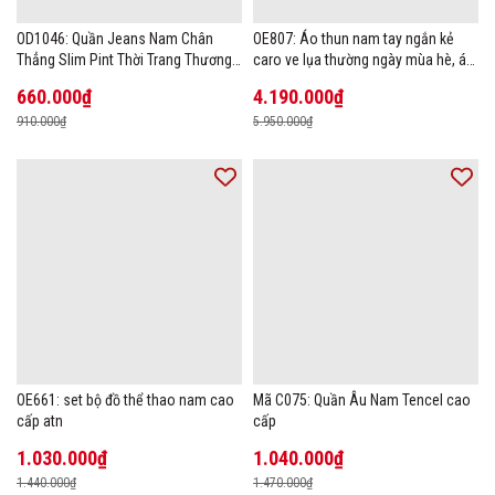
OD1046: Quần Jeans Nam Chân
OE807: Áo thun nam tay ngắn kẻ
Thẳng Slim Pint Thời Trang Thương
caro ve lụa thường ngày mùa hè, áo
Hiệu
thun POLO
660.000₫
4.190.000₫
910.000₫
5.950.000₫
OE661: set bộ đồ thể thao nam cao
Mã C075: Quần Âu Nam Tencel cao
cấp atn
cấp
1.030.000₫
1.040.000₫
1.440.000₫
1.470.000₫