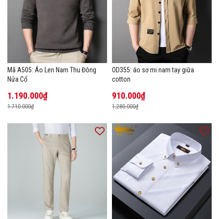
Mã A505: Áo Len Nam Thu Đông
OD355: áo sơ mi nam tay giữa
Nửa Cổ
cotton
1.190.000₫
910.000₫
1.710.000₫
1.280.000₫