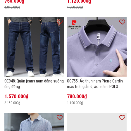
750.000₫
1.120.000₫
1.010.000₫
1.550.000₫
OE948: Quần jeans nam dáng suông
OC755: Áo thun nam Pierre Cardin
ống đứng
màu trơn giản dị áo sơ mi POLO
hàng đầu
1.570.000₫
780.000₫
2.150.000₫
1.100.000₫