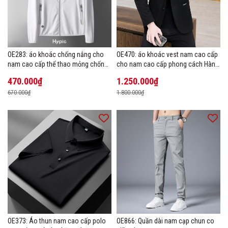
OE283: áo khoác chống nắng cho
OE470: áo khoác vest nam cao cấp
nam cao cấp thể thao mỏng chống
cho nam cao cấp phong cách Hàn
tia cực tím áo khoác thoáng khí
Quốc
470.000₫
1.250.000₫
670.000₫
1.800.000₫
OE373: Áo thun nam cao cấp polo
OE866: Quần dài nam cạp chun co