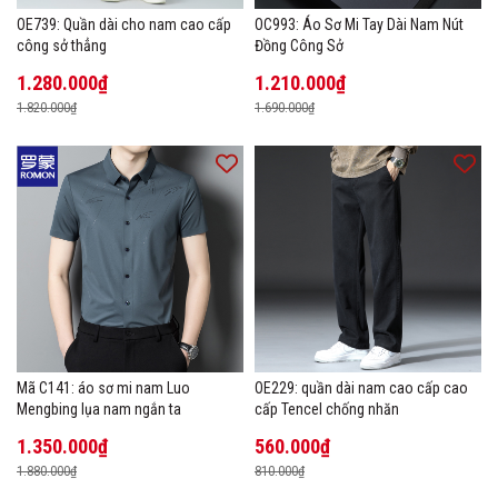
OE739: Quần dài cho nam cao cấp
OC993: Áo Sơ Mi Tay Dài Nam Nút
công sở thẳng
Đồng Công Sở
1.280.000₫
1.210.000₫
1.820.000₫
1.690.000₫
Mã C141: áo sơ mi nam Luo
OE229: quần dài nam cao cấp cao
Mengbing lụa nam ngắn ta
cấp Tencel chống nhăn
1.350.000₫
560.000₫
1.880.000₫
810.000₫