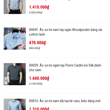
1.410.000₫
2.030.000₫
OH041: Áo sơ mi nam tay ngắn Woodpecker bằng vải
cotton lanh
470.000₫
680.000₫
OH039: Áo sơ mi ngắn tay Pierre Cardin Ice Silk dành
cho nam
1.600.000₫
2.190.000₫
OH016: Áo sơ mi nam dài tay kẻ caro, kiểu dáng mới
1.310.000₫