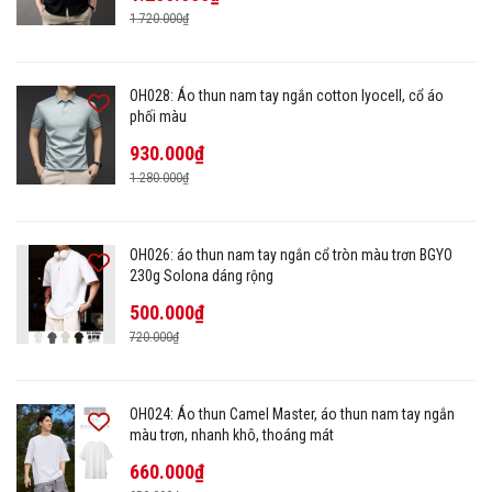
1.720.000₫
OH028: Áo thun nam tay ngắn cotton lyocell, cổ áo
phối màu
930.000₫
1.280.000₫
OH026: áo thun nam tay ngắn cổ tròn màu trơn BGYO
230g Solona dáng rộng
500.000₫
720.000₫
OH024: Áo thun Camel Master, áo thun nam tay ngắn
màu trơn, nhanh khô, thoáng mát
660.000₫