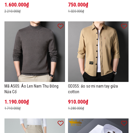
1.600.000₫
750.000₫
2.210.000₫
1.020.000₫
Mã A505: Áo Len Nam Thu Đông
OD355: áo sơ mi nam tay giữa
Nửa Cổ
cotton
1.190.000₫
910.000₫
1.710.000₫
1.280.000₫