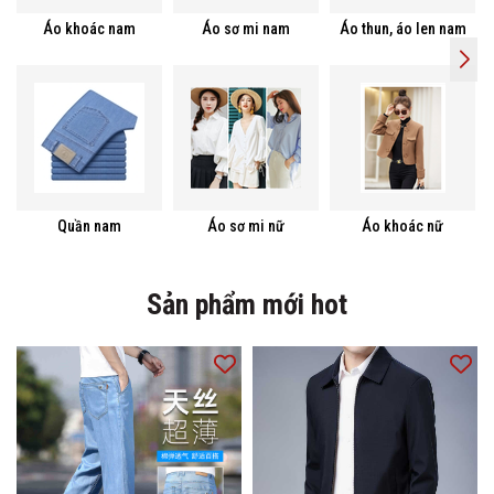
Áo khoác nam
Áo sơ mi nam
Áo thun, áo len nam
Quần nam
Áo sơ mi nữ
Áo khoác nữ
Sản phẩm mới hot