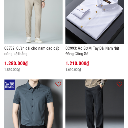
OE739: Quần dài cho nam cao cấp
OC993: Áo Sơ Mi Tay Dài Nam Nút
công sở thẳng
Đồng Công Sở
1.280.000₫
1.210.000₫
1.820.000₫
1.690.000₫