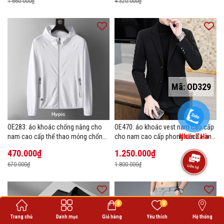
1.660.000₫
4.320.000₫
Mã:
OD329
OE283: áo khoác chống nắng cho
OE470: áo khoác vest nam cao cấp
nam cao cấp thể thao mỏng chống
cho nam cao cấp phong cách Hàn
Nhắn Zalo
tia cực tím áo khoác thoáng khí
Quốc
470.000₫
1.250.000₫
670.000₫
1.800.000₫
0
0
Trang chủ
Danh mục
Giỏ hàng
Yêu thích
Hệ thống