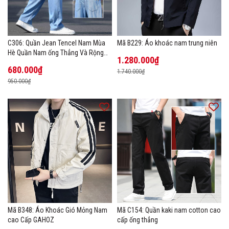
C306: Quần Jean Tencel Nam Mùa
Mã B229: Áo khoác nam trung niên
Hè Quần Nam ống Thẳng Và Rộng
1.280.000₫
New Ice Silk
680.000₫
1.740.000₫
950.000₫
Mã B348: Áo Khoác Gió Mỏng Nam
Mã C154: Quần kaki nam cotton cao
cao Cấp GAHOZ
cấp ống thẳng