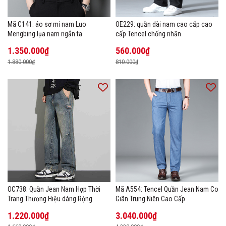
Mã C141: áo sơ mi nam Luo
OE229: quần dài nam cao cấp cao
Mengbing lụa nam ngắn ta
cấp Tencel chống nhăn
1.350.000₫
560.000₫
1.880.000₫
810.000₫
OC738: Quần Jean Nam Hợp Thời
Mã A554: Tencel Quần Jean Nam Co
Trang Thương Hiệu dáng Rộng
Giãn Trung Niên Cao Cấp
1.220.000₫
3.040.000₫