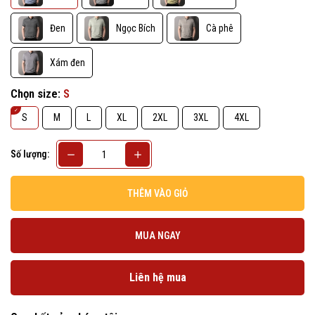
Đen
Ngọc Bích
Cà phê
Xám đen
Chọn size:
S
S
M
L
XL
2XL
3XL
4XL
Số lượng:
THÊM VÀO GIỎ
MUA NGAY
Liên hệ mua