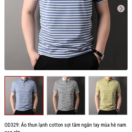
OD329: Áo thun lạnh cotton sợi tằm ngắn tay mùa hè nam