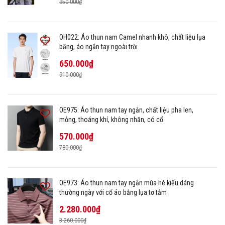
950.000₫
OH022: Áo thun nam Camel nhanh khô, chất liệu lụa
băng, áo ngắn tay ngoài trời
650.000₫
910.000₫
OE975: Áo thun nam tay ngắn, chất liệu pha len,
mỏng, thoáng khí, không nhăn, có cổ
570.000₫
780.000₫
OE973: Áo thun nam tay ngắn mùa hè kiểu dáng
thường ngày với cổ áo bằng lụa tơ tằm
2.280.000₫
3.260.000₫