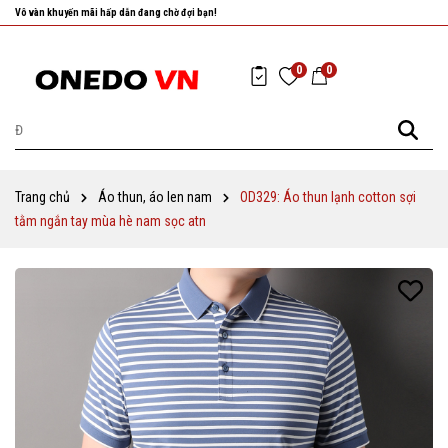
Nhanh tay chọn cho mình những sản phẩm ưng ý nhất!
0
0
Trang chủ
Áo thun, áo len nam
OD329: Áo thun lạnh cotton sợi
tằm ngắn tay mùa hè nam sọc atn