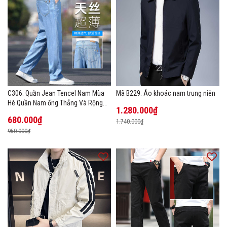
C306: Quần Jean Tencel Nam Mùa
Mã B229: Áo khoác nam trung niên
Hè Quần Nam ống Thẳng Và Rộng
1.280.000₫
New Ice Silk
680.000₫
1.740.000₫
950.000₫