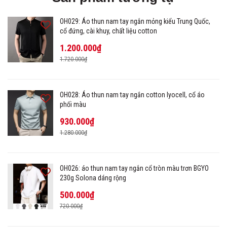
OH029: Áo thun nam tay ngắn mỏng kiểu Trung Quốc,
cổ đứng, cài khuy, chất liệu cotton
1.200.000₫
1.720.000₫
OH028: Áo thun nam tay ngắn cotton lyocell, cổ áo
phối màu
930.000₫
1.280.000₫
OH026: áo thun nam tay ngắn cổ tròn màu trơn BGYO
230g Solona dáng rộng
500.000₫
720.000₫