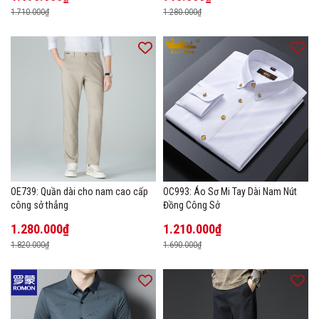
1.710.000₫
1.280.000₫
OE739: Quần dài cho nam cao cấp
OC993: Áo Sơ Mi Tay Dài Nam Nút
công sở thẳng
Đồng Công Sở
1.280.000₫
1.210.000₫
1.820.000₫
1.690.000₫