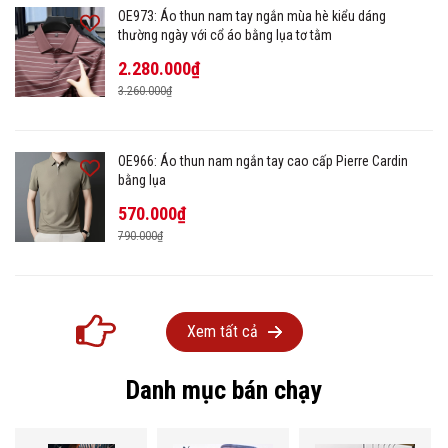
OE973: Áo thun nam tay ngắn mùa hè kiểu dáng
thường ngày với cổ áo bằng lụa tơ tằm
2.280.000₫
3.260.000₫
OE966: Áo thun nam ngắn tay cao cấp Pierre Cardin
bằng lụa
570.000₫
790.000₫
Xem tất cả
Danh mục bán chạy