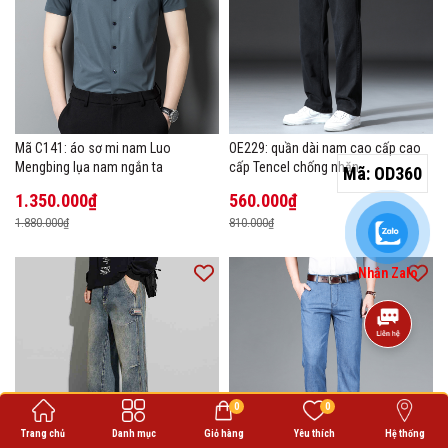
Mã C141: áo sơ mi nam Luo
OE229: quần dài nam cao cấp cao
Mengbing lụa nam ngắn ta
cấp Tencel chống nhăn
Mã:
OD360
1.350.000₫
560.000₫
1.880.000₫
810.000₫
Nhắn Zalo
0
0
Trang chủ
Danh mục
Giỏ hàng
Yêu thích
Hệ thống