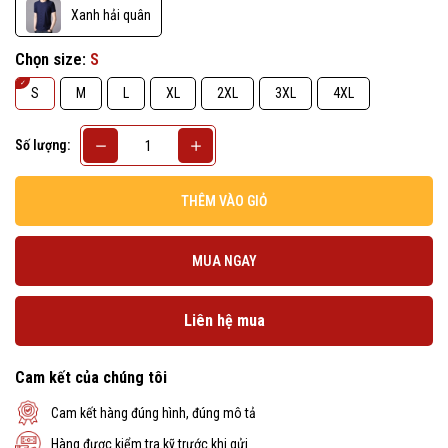
Xanh hải quân
Chọn size:
S
S
M
L
XL
2XL
3XL
4XL
Số lượng:
THÊM VÀO GIỎ
MUA NGAY
Liên hệ mua
Cam kết của chúng tôi
Cam kết hàng đúng hình, đúng mô tả
Hàng được kiểm tra kỹ trước khi gửi