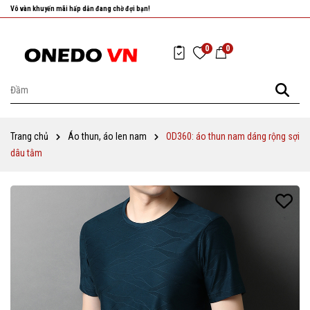
Nhanh tay chọn cho mình những sản phẩm ưng ý nhất!
0
0
Trang chủ
Áo thun, áo len nam
OD360: áo thun nam dáng rộng sợi
dâu tằm