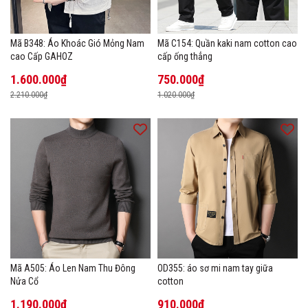
Mã B348: Áo Khoác Gió Mỏng Nam
Mã C154: Quần kaki nam cotton cao
cao Cấp GAHOZ
cấp ống thẳng
1.600.000₫
750.000₫
2.210.000₫
1.020.000₫
Mã A505: Áo Len Nam Thu Đông
OD355: áo sơ mi nam tay giữa
Nửa Cổ
cotton
1.190.000₫
910.000₫