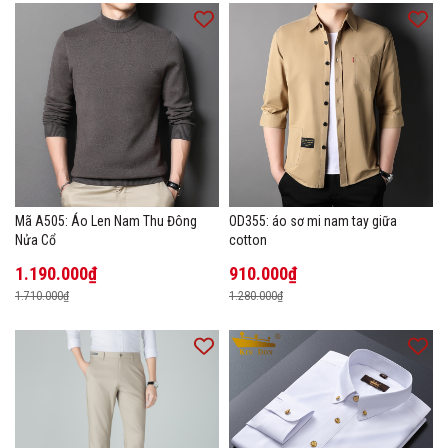
Mã A505: Áo Len Nam Thu Đông
OD355: áo sơ mi nam tay giữa
Nửa Cổ
cotton
1.190.000₫
910.000₫
1.710.000₫
1.280.000₫