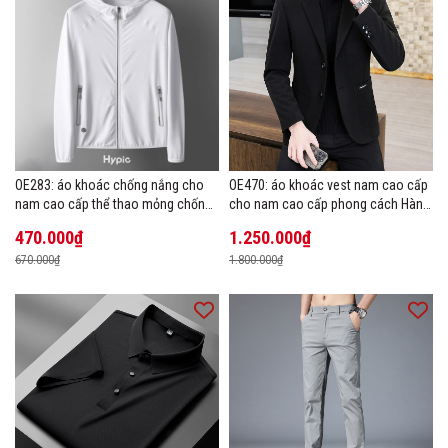
OE283: áo khoác chống nắng cho
OE470: áo khoác vest nam cao cấp
nam cao cấp thể thao mỏng chống
cho nam cao cấp phong cách Hàn
tia cực tím áo khoác thoáng khí
Quốc
470.000₫
1.250.000₫
670.000₫
1.800.000₫