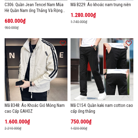
C306: Quần Jean Tencel Nam Mùa
Mã B229: Áo khoác nam trung niên
Hè Quần Nam ống Thẳng Và Rộng
1.280.000₫
New Ice Silk
680.000₫
1.740.000₫
950.000₫
Mã B348: Áo Khoác Gió Mỏng Nam
Mã C154: Quần kaki nam cotton cao
cao Cấp GAHOZ
cấp ống thẳng
1.600.000₫
750.000₫
2.210.000₫
1.020.000₫