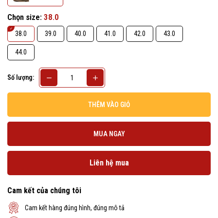
Chọn size:
38.0
38.0
39.0
40.0
41.0
42.0
43.0
44.0
Số lượng:
THÊM VÀO GIỎ
MUA NGAY
Liên hệ mua
Cam kết của chúng tôi
Cam kết hàng đúng hình, đúng mô tả