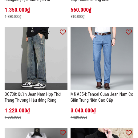
1.350.000₫
560.000₫
1.880.000₫
810.000₫
OC738: Quần Jean Nam Hợp Thời
Mã A554: Tencel Quần Jean Nam Co
Trang Thương Hiệu dáng Rộng
Giãn Trung Niên Cao Cấp
1.220.000₫
3.040.000₫
1.660.000₫
4.320.000₫