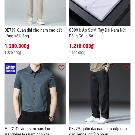
OE739: Quần dài cho nam cao cấp
OC993: Áo Sơ Mi Tay Dài Nam Nút
công sở thẳng
Đồng Công Sở
1.280.000₫
1.210.000₫
1.820.000₫
1.690.000₫
Mã C141: áo sơ mi nam Luo
OE229: quần dài nam cao cấp cao
Mengbing lụa nam ngắn ta
cấp Tencel chống nhăn