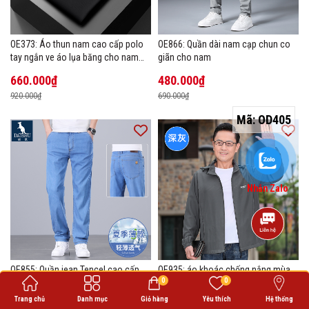
OE373: Áo thun nam cao cấp polo
OE866: Quần dài nam cạp chun co
tay ngắn ve áo lụa băng cho nam
giãn cho nam
cao cấp Áo phông mùa hè
660.000₫
480.000₫
920.000₫
690.000₫
Mã:
OD405
Nhắn Zalo
OE855: Quần jean Tencel cao cấp
OE935: áo khoác chống nắng mùa
0
0
nam
hè cho nam cao cấp
Trang chủ
Danh mục
Giỏ hàng
Yêu thích
Hệ thống
950.000₫
500.000₫