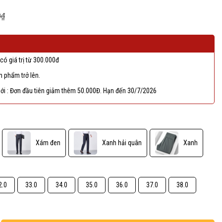
0₫
có giá trị từ 300.000đ
 phẩm trở lên.
ới : Đơn đầu tiên giảm thêm 50.000Đ. Hạn đến 30/7/2026
Xám đen
Xanh hải quân
Xanh
2.0
33.0
34.0
35.0
36.0
37.0
38.0