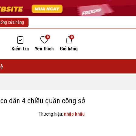
hống cửa hàng
0
0
Kiểm tra
Yêu thích
Giỏ hàng
hệ
co dãn 4 chiều quần công sở
Thương hiệu:
nhập khẩu