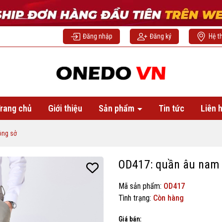
Đăng nhập
Đăng ký
Hệ t
rang chủ
Giới thiệu
Sản phẩm
Tin tức
Liên 
ông sở
OD417: quần âu nam 
Mã sản phẩm:
OD417
Tình trạng:
Còn hàng
Giá bán: