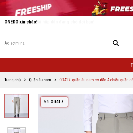
Vô vàn khuyến mãi hấp dẫn đang chờ đợi bạn!
T
Trang chủ
Quần âu nam
OD417: quần âu nam co dãn 4 chiều quần c
OD417
Mã: