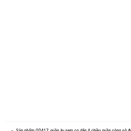
Sản phẩm OD417: quần âu nam co dãn 4 chiều quần công sở được