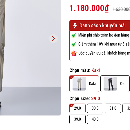
1.180.000₫
1.630.00
Danh sách khuyến mãi
Miễn phí ship toàn bộ đơn hàng 
Giảm thêm 10% khi mua từ 5 sản
Độc quyền ưu đãi khách hàng m
Chọn màu:
Kaki
Kaki
Đen
Chọn size:
29.0
29.0
30.0
31.0
3
39.0
40.0