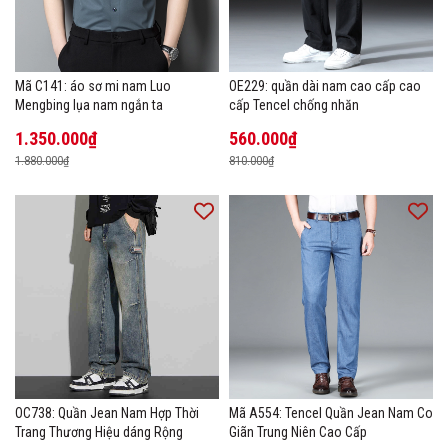
Mã C141: áo sơ mi nam Luo
OE229: quần dài nam cao cấp cao
Mengbing lụa nam ngắn ta
cấp Tencel chống nhăn
1.350.000₫
560.000₫
1.880.000₫
810.000₫
OC738: Quần Jean Nam Hợp Thời
Mã A554: Tencel Quần Jean Nam Co
Trang Thương Hiệu dáng Rộng
Giãn Trung Niên Cao Cấp