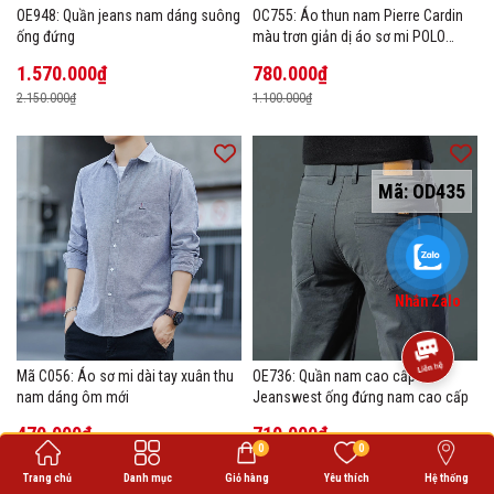
OE948: Quần jeans nam dáng suông
OC755: Áo thun nam Pierre Cardin
ống đứng
màu trơn giản dị áo sơ mi POLO
hàng đầu
1.570.000₫
780.000₫
2.150.000₫
1.100.000₫
Mã:
OD435
Nhắn Zalo
Mã C056: Áo sơ mi dài tay xuân thu
OE736: Quần nam cao cấp
nam dáng ôm mới
Jeanswest ống đứng nam cao cấp
470.000₫
710.000₫
0
0
680.000₫
1.000.000₫
Trang chủ
Danh mục
Giỏ hàng
Yêu thích
Hệ thống