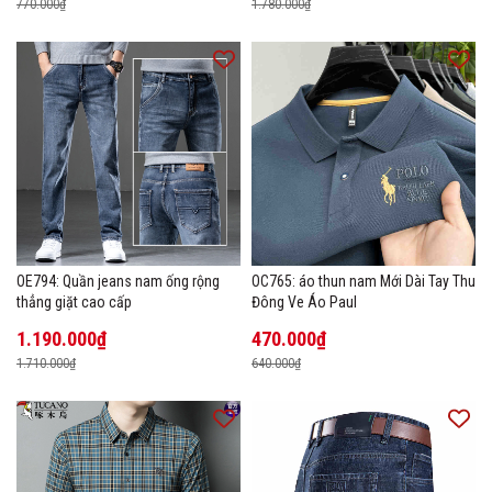
770.000₫
1.780.000₫
OE794: Quần jeans nam ống rộng
OC765: áo thun nam Mới Dài Tay Thu
thẳng giặt cao cấp
Đông Ve Áo Paul
1.190.000₫
470.000₫
1.710.000₫
640.000₫