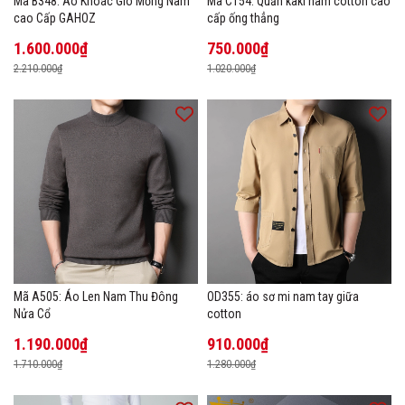
Mã B348: Áo Khoác Gió Mỏng Nam
Mã C154: Quần kaki nam cotton cao
cao Cấp GAHOZ
cấp ống thẳng
1.600.000₫
750.000₫
2.210.000₫
1.020.000₫
Mã A505: Áo Len Nam Thu Đông
OD355: áo sơ mi nam tay giữa
Nửa Cổ
cotton
1.190.000₫
910.000₫
1.710.000₫
1.280.000₫