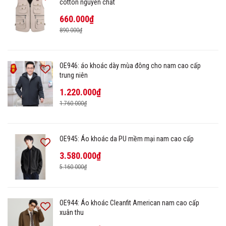
cotton nguyên chất
660.000₫
890.000₫
OE946: áo khoác dày mùa đông cho nam cao cấp
trung niên
1.220.000₫
1.760.000₫
OE945: Áo khoác da PU mềm mại nam cao cấp
3.580.000₫
5.160.000₫
OE944: Áo khoác Cleanfit American nam cao cấp
xuân thu