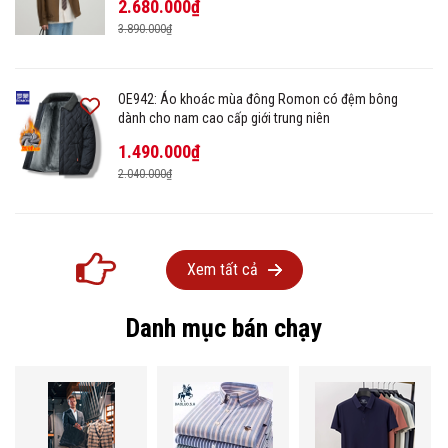
2.680.000₫
3.890.000₫
OE942: Áo khoác mùa đông Romon có đệm bông
dành cho nam cao cấp giới trung niên
1.490.000₫
2.040.000₫
Xem tất cả
Danh mục bán chạy