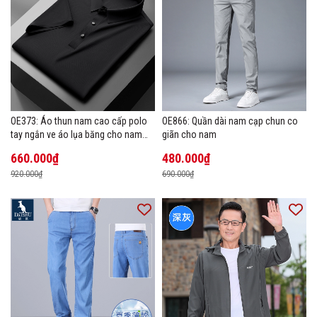
OE373: Áo thun nam cao cấp polo
OE866: Quần dài nam cạp chun co
tay ngắn ve áo lụa băng cho nam
giãn cho nam
cao cấp Áo phông mùa hè
660.000₫
480.000₫
920.000₫
690.000₫