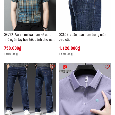
OE762: Áo sơ mi lụa nam kẻ caro
OC605: quần jean nam trung niên
nhỏ ngắn tay họa tiết dành cho nam
cao cấp
trung niên mặc công sở
750.000₫
1.120.000₫
1.010.000₫
1.550.000₫