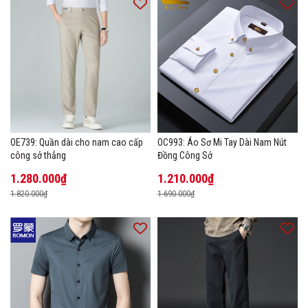
OE739: Quần dài cho nam cao cấp
OC993: Áo Sơ Mi Tay Dài Nam Nút
công sở thẳng
Đồng Công Sở
1.280.000₫
1.210.000₫
1.820.000₫
1.690.000₫