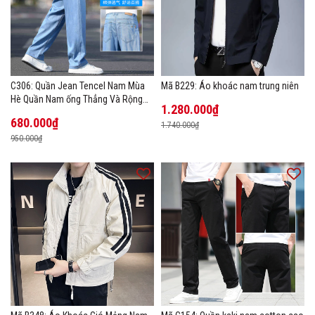
C306: Quần Jean Tencel Nam Mùa
Mã B229: Áo khoác nam trung niên
Hè Quần Nam ống Thẳng Và Rộng
1.280.000₫
New Ice Silk
680.000₫
1.740.000₫
950.000₫