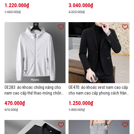
1.220.000₫
3.040.000₫
1.660.000₫
4.320.000₫
OE283: áo khoác chống nắng cho
OE470: áo khoác vest nam cao cấp
nam cao cấp thể thao mỏng chống
cho nam cao cấp phong cách Hàn
tia cực tím áo khoác thoáng khí
Quốc
470.000₫
1.250.000₫
670.000₫
1.800.000₫