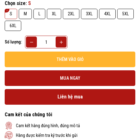
Chọn size:
S
S
M
L
XL
2XL
3XL
4XL
5XL
6XL
Số lượng:
THÊM VÀO GIỎ
MUA NGAY
Liên hệ mua
Cam kết của chúng tôi
Cam kết hàng đúng hình, đúng mô tả
Hàng được kiểm tra kỹ trước khi gửi