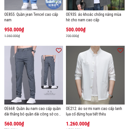
OE855: Quần jean Tencel cao cấp
OE935: áo khoác chống nắng mùa
nam
hè cho nam cao cấp
950.000₫
500.000₫
1.360.000₫
700.000₫
OE668: Quần âu nam cao cấp quần
OE212: áo sơ mi nam cao cấp lanh
dài thẳng bó quần dài công sở co
lụa cổ đứng họa tiết thêu
giãn thoáng khí
560.000₫
1.260.000₫