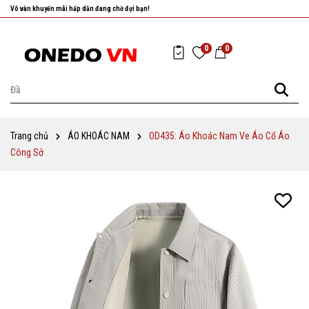
Nhanh tay chọn cho mình những sản phẩm ưng ý nhất!
0
0
Trang chủ
ÁO KHOÁC NAM
OD435: Áo Khoác Nam Ve Áo Cổ Áo
Công Sở