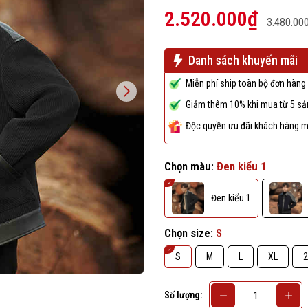
2.520.000₫
3.480.00
Danh sách khuyến mãi
Miễn phí ship toàn bộ đơn hàng 
Giảm thêm 10% khi mua từ 5 sản
Độc quyền ưu đãi khách hàng m
Chọn màu:
Đen kiểu 1
Đen kiểu 1
Chọn size:
S
S
M
L
XL
2
Số lượng: