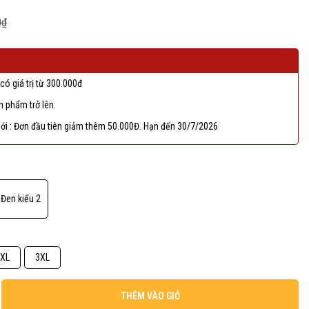
0₫
có giá trị từ 300.000đ
 phẩm trở lên.
ới : Đơn đầu tiên giảm thêm 50.000Đ. Hạn đến 30/7/2026
Đen kiểu 2
XL
3XL
THÊM VÀO GIỎ