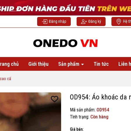
Đăng nhập
Đăng ký
Hệ t
rang chủ
Giới thiệu
Sản phẩm
Tin tức
Liên 
 cao cấ
OD954: Áo khoác da 
Mã sản phẩm:
OD954
Tình trạng:
Còn hàng
Giá bán: