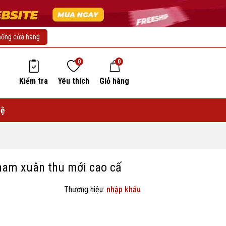
hống cửa hàng
0
0
Kiểm tra
Yêu thích
Giỏ hàng
hệ
nam xuân thu mới cao cấ
Thương hiệu:
nhập khẩu