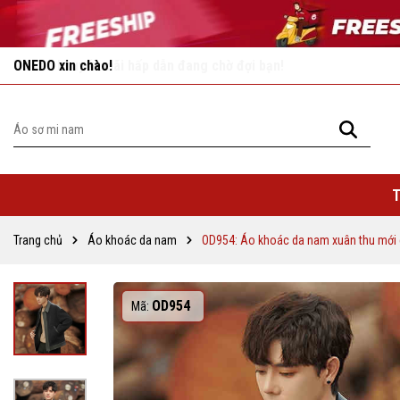
Vô vàn khuyến mãi hấp dẫn đang chờ đợi bạn!
T
Trang chủ
Áo khoác da nam
OD954: Áo khoác da nam xuân thu mới
OD954
Mã: