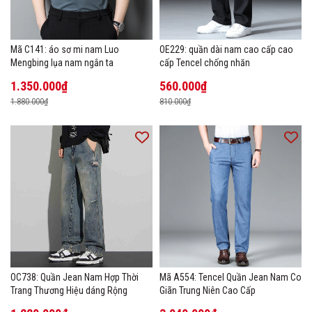
Mã C141: áo sơ mi nam Luo
OE229: quần dài nam cao cấp cao
Mengbing lụa nam ngắn ta
cấp Tencel chống nhăn
1.350.000₫
560.000₫
1.880.000₫
810.000₫
OC738: Quần Jean Nam Hợp Thời
Mã A554: Tencel Quần Jean Nam Co
Trang Thương Hiệu dáng Rộng
Giãn Trung Niên Cao Cấp