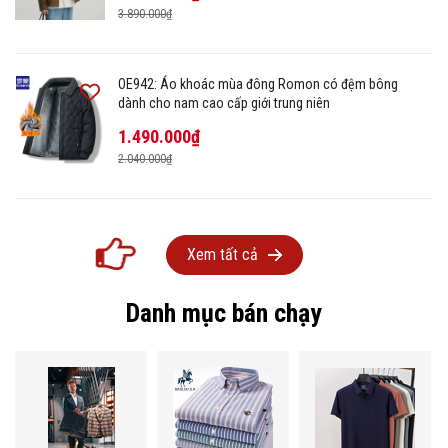
3.890.000₫
OE942: Áo khoác mùa đông Romon có đệm bông
dành cho nam cao cấp giới trung niên
1.490.000₫
2.040.000₫
Xem tất cả
Danh mục bán chạy