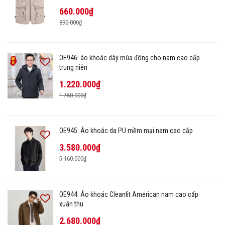
660.000₫
890.000₫
OE946: áo khoác dày mùa đông cho nam cao cấp
trung niên
1.220.000₫
1.760.000₫
OE945: Áo khoác da PU mềm mại nam cao cấp
3.580.000₫
5.160.000₫
OE944: Áo khoác Cleanfit American nam cao cấp
xuân thu
2.680.000₫