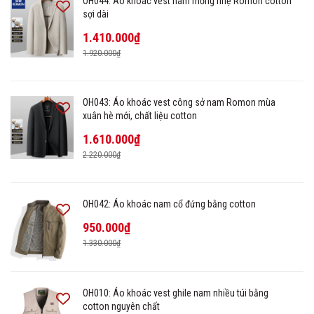
OH044: Áo khoác vest nam mỏng nhẹ Romon cotton
sợi dài
1.410.000₫
1.920.000₫
OH043: Áo khoác vest công sở nam Romon mùa
xuân hè mới, chất liệu cotton
1.610.000₫
2.220.000₫
OH042: Áo khoác nam cổ đứng bằng cotton
950.000₫
1.330.000₫
OH010: Áo khoác vest ghile nam nhiều túi bằng
cotton nguyên chất