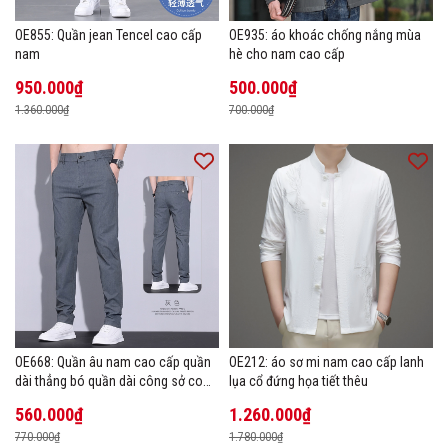
OE855: Quần jean Tencel cao cấp
OE935: áo khoác chống nắng mùa
nam
hè cho nam cao cấp
950.000₫
500.000₫
1.360.000₫
700.000₫
OE668: Quần âu nam cao cấp quần
OE212: áo sơ mi nam cao cấp lanh
dài thẳng bó quần dài công sở co
lụa cổ đứng họa tiết thêu
giãn thoáng khí
560.000₫
1.260.000₫
770.000₫
1.780.000₫