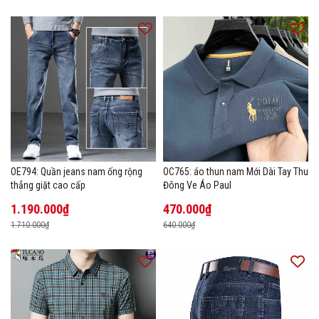
OE794: Quần jeans nam ống rộng
OC765: áo thun nam Mới Dài Tay Thu
thẳng giặt cao cấp
Đông Ve Áo Paul
1.190.000₫
470.000₫
1.710.000₫
640.000₫