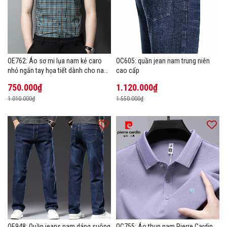
OE762: Áo sơ mi lụa nam kẻ caro
OC605: quần jean nam trung niên
nhỏ ngắn tay họa tiết dành cho nam
cao cấp
trung niên mặc công sở
750.000₫
1.120.000₫
1.010.000₫
1.550.000₫
OE948: Quần jeans nam dáng suông
OC755: Áo thun nam Pierre Cardin