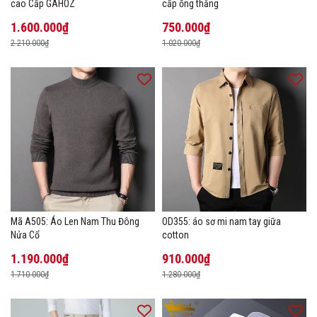
cao Cấp GAHOZ
cấp ống thẳng
1.600.000₫
750.000₫
2.210.000₫
1.020.000₫
Mã A505: Áo Len Nam Thu Đông
OD355: áo sơ mi nam tay giữa
Nửa Cổ
cotton
1.190.000₫
910.000₫
1.710.000₫
1.280.000₫