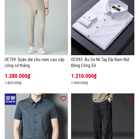
OE739: Quần dài cho nam cao cấp
OC993: Áo Sơ Mi Tay Dài Nam Nút
công sở thẳng
Đồng Công Sở
1.280.000₫
1.210.000₫
1.820.000₫
1.690.000₫