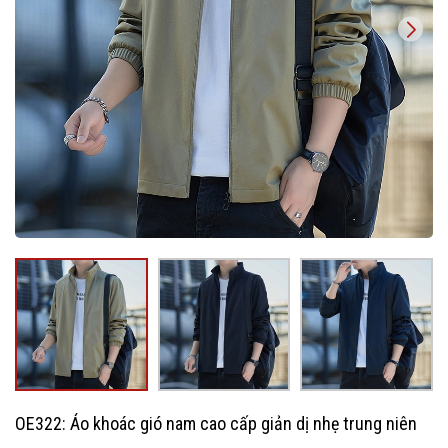
OE322: Áo khoác gió nam cao cấp giản dị nhẹ trung niên