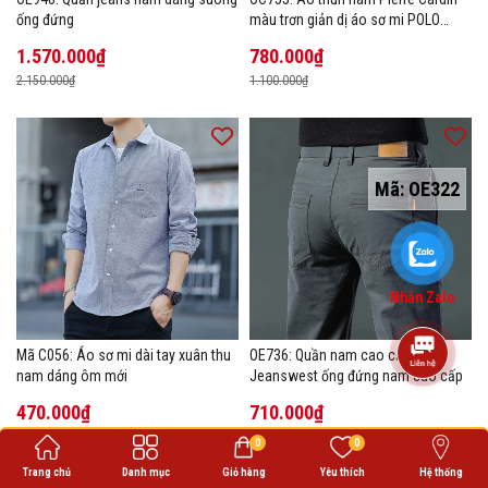
ống đứng
màu trơn giản dị áo sơ mi POLO
hàng đầu
1.570.000₫
780.000₫
2.150.000₫
1.100.000₫
Mã:
OE322
Nhắn Zalo
Mã C056: Áo sơ mi dài tay xuân thu
OE736: Quần nam cao cấp
nam dáng ôm mới
Jeanswest ống đứng nam cao cấp
470.000₫
710.000₫
680.000₫
1.000.000₫
0
0
Trang chủ
Danh mục
Giỏ hàng
Yêu thích
Hệ thống