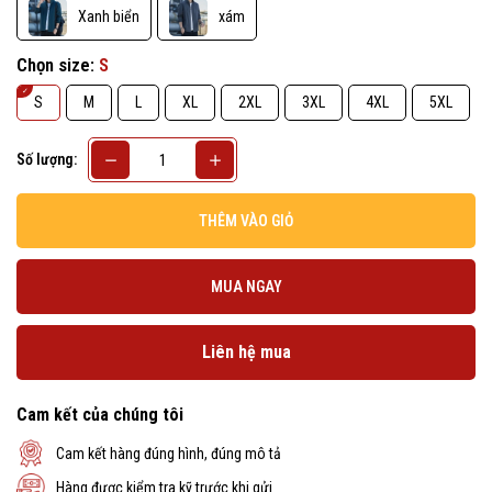
Xanh biển
xám
Chọn size:
S
S
M
L
XL
2XL
3XL
4XL
5XL
Số lượng:
THÊM VÀO GIỎ
MUA NGAY
Liên hệ mua
Cam kết của chúng tôi
Cam kết hàng đúng hình, đúng mô tả
Hàng được kiểm tra kỹ trước khi gửi