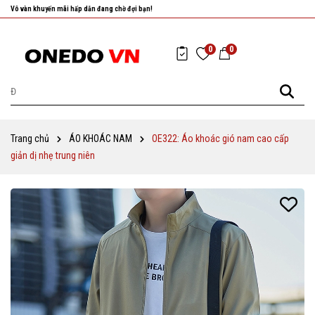
Nhanh tay chọn cho mình những sản phẩm ưng ý nhất!
0
0
Trang chủ
ÁO KHOÁC NAM
OE322: Áo khoác gió nam cao cấp
giản dị nhẹ trung niên