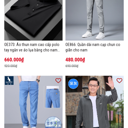
OE373: Áo thun nam cao cấp polo
OE866: Quần dài nam cạp chun co
tay ngắn ve áo lụa băng cho nam
giãn cho nam
cao cấp Áo phông mùa hè
660.000₫
480.000₫
920.000₫
690.000₫