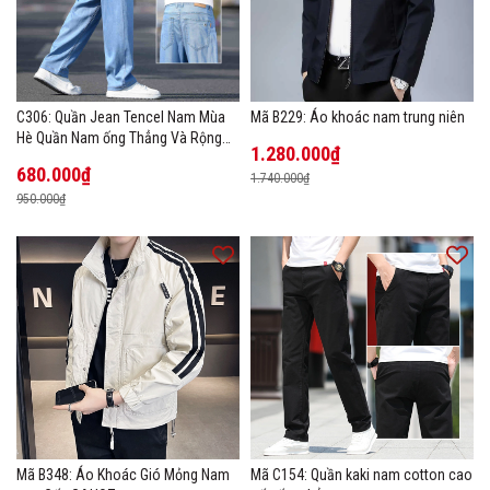
C306: Quần Jean Tencel Nam Mùa
Mã B229: Áo khoác nam trung niên
Hè Quần Nam ống Thẳng Và Rộng
1.280.000₫
New Ice Silk
680.000₫
1.740.000₫
950.000₫
Mã B348: Áo Khoác Gió Mỏng Nam
Mã C154: Quần kaki nam cotton cao