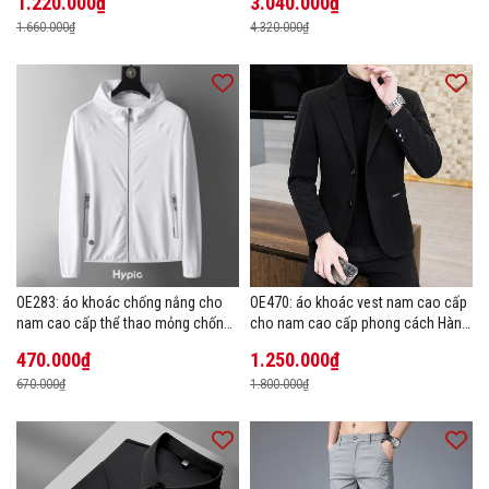
1.220.000₫
3.040.000₫
1.660.000₫
4.320.000₫
OE283: áo khoác chống nắng cho
OE470: áo khoác vest nam cao cấp
nam cao cấp thể thao mỏng chống
cho nam cao cấp phong cách Hàn
tia cực tím áo khoác thoáng khí
Quốc
470.000₫
1.250.000₫
670.000₫
1.800.000₫