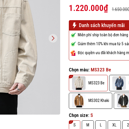
1.220.000₫
1.650.00
Danh sách khuyến mãi
Miễn phí ship toàn bộ đơn hàng 
Giảm thêm 10% khi mua từ 5 sản
Độc quyền ưu đãi khách hàng m
Chọn màu:
MS323 Be
MS323 Be
MS302 Khaki
Chọn size:
S
S
M
L
XL
2