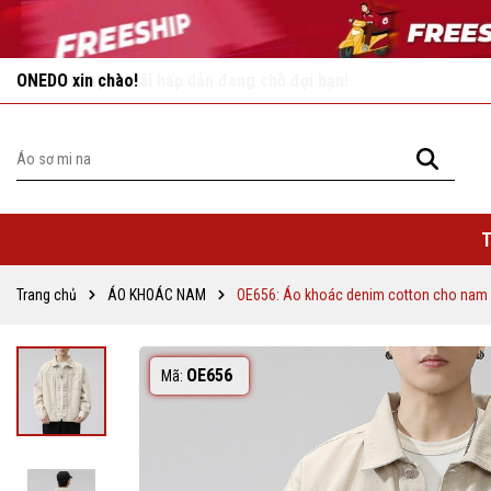
Vô vàn khuyến mãi hấp dẫn đang chờ đợi bạn!
T
Trang chủ
ÁO KHOÁC NAM
OE656: Áo khoác denim cotton cho nam
OE656
Mã: