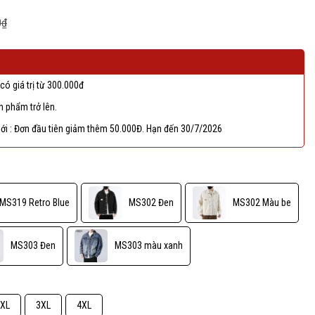
0₫
có giá trị từ 300.000đ
 phẩm trở lên.
ới : Đơn đầu tiên giảm thêm 50.000Đ. Hạn đến 30/7/2026
MS319 Retro Blue
MS302 Đen
MS302 Màu be
MS303 Đen
MS303 màu xanh
XL
3XL
4XL