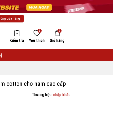
hống cửa hàng
0
0
Kiểm tra
Yêu thích
Giỏ hàng
hệ
im cotton cho nam cao cấp
Thương hiệu:
nhập khẩu