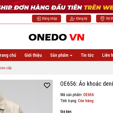
Đăng nhập
Đăng ký
Hệ t
rang chủ
Giới thiệu
Sản phẩm
Tin tức
Liên 
 cao cấp
OE656: Áo khoác den
Mã sản phẩm:
OE656
Tình trạng:
Còn hàng
Giá bán: