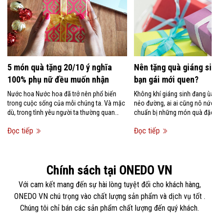
5 món quà tặng 20/10 ý nghĩa
Nên tặng quà giáng sinh
100% phụ nữ đều muốn nhận
bạn gái mới quen?
Nước hoa Nước hoa đã trở nên phổ biến
Không khí giáng sinh đang ùa 
trong cuộc sống của mỗi chúng ta. Và mặc
nẻo đường, ai ai cũng nô nức 
dù, trong tình yêu người ta thường quan
chuẩn bị những món quà đặc bi
niệm rằng không nên tặng...
người mình...
Đọc tiếp
Đọc tiếp
Chính sách tại ONEDO VN
Với cam kết mang đến sự hài lòng tuyệt đối cho khách hàng,
ONEDO VN chú trọng vào chất lượng sản phẩm và dịch vụ tốt .
Chúng tôi chỉ bán các sản phẩm chất lượng đến quý khách.