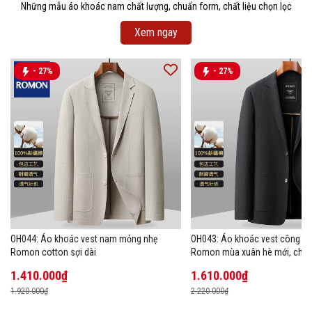
Những mẫu áo khoác nam chất lượng, chuẩn form, chất liệu chọn lọc
Xem ngay
- 27%
- 27%
OH044: Áo khoác vest nam mỏng nhẹ
OH043: Áo khoác vest công s
Romon cotton sợi dài
Romon mùa xuân hè mới, chất 
1.410.000₫
1.610.000₫
1.920.000₫
2.220.000₫