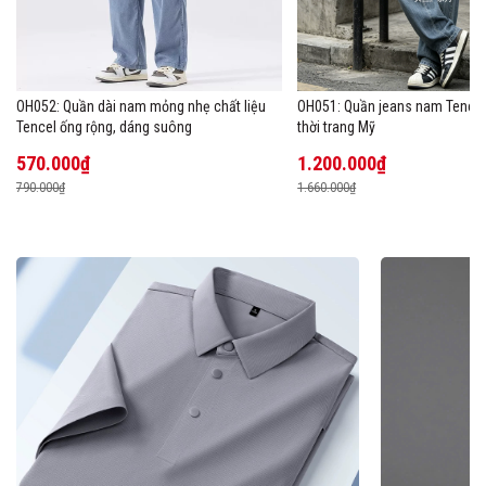
OH052: Quần dài nam mỏng nhẹ chất liệu
OH051: Quần jeans nam Tencel
Tencel ống rộng, dáng suông
thời trang Mỹ
570.000₫
1.200.000₫
790.000₫
1.660.000₫