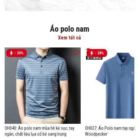
Áo polo nam
Xem tất cả
- 30%
- 28%
OH040: Áo polo nam mùa hè kẻ sọc, tay
OH027: Áo Polo nam tay ngắn 
ngắn, chất liệu lụa cổ bẻ sang trọng
Woodpecker