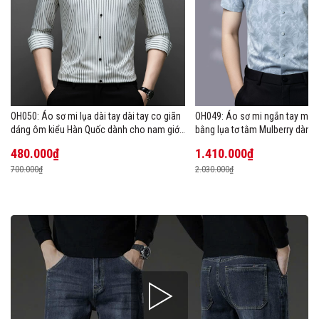
OH050: Áo sơ mi lụa dài tay dài tay co giãn
OH049: Áo sơ mi ngắn tay mùa
dáng ôm kiểu Hàn Quốc dành cho nam giới,
bằng lụa tơ tằm Mulberry dành
cỡ lớn
480.000₫
1.410.000₫
700.000₫
2.030.000₫