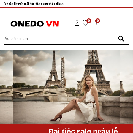
Vô vàn khuyến mãi hấp dẫn đang chờ đợi bạn!
0
0
Đại tiệc sale ngày lễ