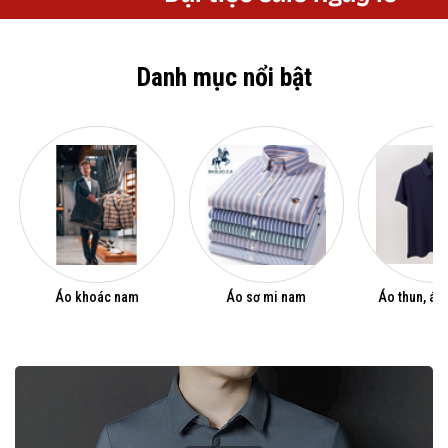
Danh mục nổi bật
Áo khoác nam
Áo sơ mi nam
Áo thun, áo