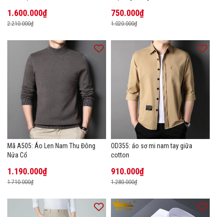
1.600.000₫
750.000₫
2.210.000₫
1.020.000₫
Mã A505: Áo Len Nam Thu Đông
OD355: áo sơ mi nam tay giữa
Nửa Cổ
cotton
1.190.000₫
910.000₫
1.710.000₫
1.280.000₫