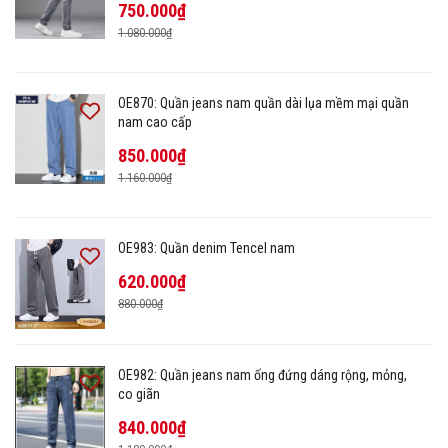
750.000₫
1.080.000₫
OE870: Quần jeans nam quần dài lụa mềm mại quần
nam cao cấp
850.000₫
1.160.000₫
OE983: Quần denim Tencel nam
620.000₫
880.000₫
OE982: Quần jeans nam ống đứng dáng rộng, mỏng,
co giãn
840.000₫