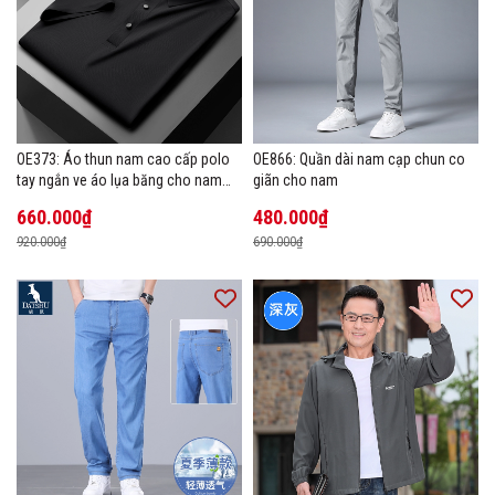
OE373: Áo thun nam cao cấp polo
OE866: Quần dài nam cạp chun co
tay ngắn ve áo lụa băng cho nam
giãn cho nam
cao cấp Áo phông mùa hè
660.000₫
480.000₫
920.000₫
690.000₫