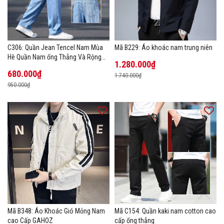
C306: Quần Jean Tencel Nam Mùa
Mã B229: Áo khoác nam trung niên
Hè Quần Nam ống Thẳng Và Rộng
1.280.000₫
New Ice Silk
680.000₫
1.740.000₫
950.000₫
Mã B348: Áo Khoác Gió Mỏng Nam
Mã C154: Quần kaki nam cotton cao
cao Cấp GAHOZ
cấp ống thẳng