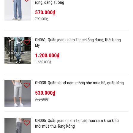
rộng, dáng suông
570.000₫
790.000₫
OH051: Quần jeans nam Tencel ống đứng, thời trang
Mỹ
1.200.000₫
1.660.000₫
OH038: Quần short nam mỏng nhẹ mùa hè, quần lửng
530.000₫
770.000₫
OH005: Quần jeans nam Tencel màu xám khói kiểu
mới mùa thu Hồng Kông