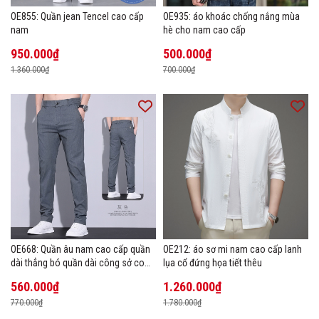
OE855: Quần jean Tencel cao cấp
OE935: áo khoác chống nắng mùa
nam
hè cho nam cao cấp
950.000₫
500.000₫
1.360.000₫
700.000₫
OE668: Quần âu nam cao cấp quần
OE212: áo sơ mi nam cao cấp lanh
dài thẳng bó quần dài công sở co
lụa cổ đứng họa tiết thêu
giãn thoáng khí
560.000₫
1.260.000₫
770.000₫
1.780.000₫