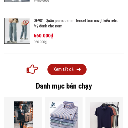
1.180.000₫
OE981: Quần jeans denim Tencel trơn mượt kiểu retro
Mỹ dành cho nam
660.000₫
920.000₫
Xem tất cả
Danh mục bán chạy