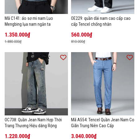
Mã C141: áo sơ mi nam Luo
OE229: quần dài nam cao cấp cao
Mengbing lụa nam ngắn ta
cấp Tencel chống nhăn
1.350.000₫
560.000₫
1.880.000₫
810.000₫
OC738: Quần Jean Nam Hợp Thời
Mã A554: Tencel Quần Jean Nam Co
Trang Thương Hiệu dáng Rộng
Giãn Trung Niên Cao Cấp
1.220.000₫
3.040.000₫