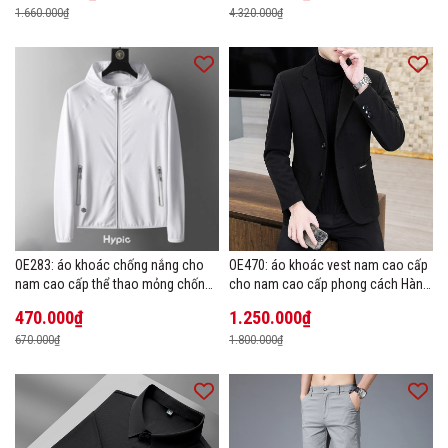
1.660.000₫
4.320.000₫
OE283: áo khoác chống nắng cho
OE470: áo khoác vest nam cao cấp
nam cao cấp thể thao mỏng chống
cho nam cao cấp phong cách Hàn
tia cực tím áo khoác thoáng khí
Quốc
470.000₫
1.250.000₫
670.000₫
1.800.000₫