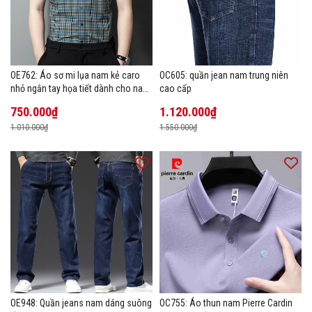
OE762: Áo sơ mi lụa nam kẻ caro
OC605: quần jean nam trung niên
nhỏ ngắn tay họa tiết dành cho nam
cao cấp
trung niên mặc công sở
750.000₫
1.120.000₫
1.010.000₫
1.550.000₫
OE948: Quần jeans nam dáng suông
OC755: Áo thun nam Pierre Cardin