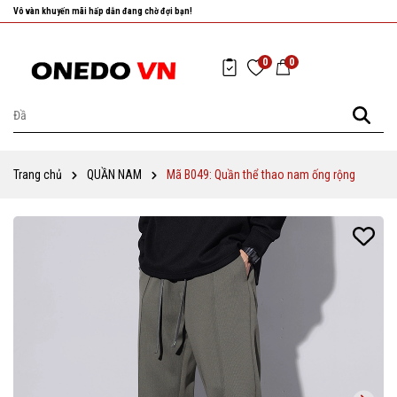
Nhanh tay chọn cho mình những sản phẩm ưng ý nhất!
0
0
Trang chủ
QUẦN NAM
Mã B049: Quần thể thao nam ống rộng