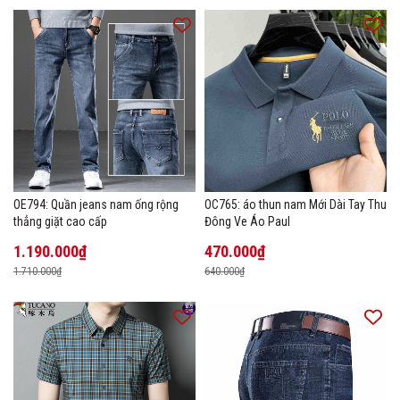
OE794: Quần jeans nam ống rộng
OC765: áo thun nam Mới Dài Tay Thu
thẳng giặt cao cấp
Đông Ve Áo Paul
1.190.000₫
470.000₫
1.710.000₫
640.000₫