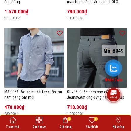
ống đứng
màu trơn giản dị áo sơ mi POLO
hàng đầu
1.570.000₫
780.000₫
2.150.000₫
1.100.000₫
Mã:
B049
Nhắn Zalo
Mã C056: Áo sơ mi dài tay xuân thu
OE736: Quần nam cao cấp
nam dáng ôm mới
Jeanswest ống đứng nam cao cấp
470.000₫
710.000₫
680.000₫
1.000.000₫
0
0
Trang chủ
Danh mục
Giỏ hàng
Yêu thích
Hệ thống