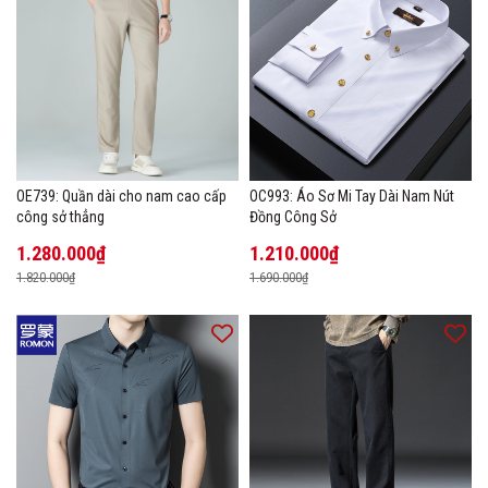
OE739: Quần dài cho nam cao cấp
OC993: Áo Sơ Mi Tay Dài Nam Nút
công sở thẳng
Đồng Công Sở
1.280.000₫
1.210.000₫
1.820.000₫
1.690.000₫