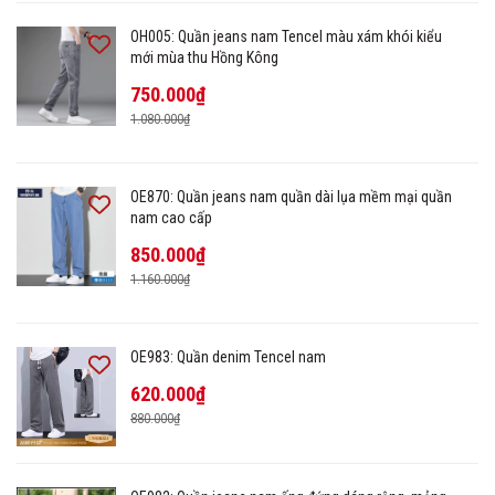
OH005: Quần jeans nam Tencel màu xám khói kiểu
mới mùa thu Hồng Kông
750.000₫
1.080.000₫
OE870: Quần jeans nam quần dài lụa mềm mại quần
nam cao cấp
850.000₫
1.160.000₫
OE983: Quần denim Tencel nam
620.000₫
880.000₫