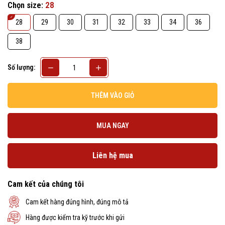
Chọn size:
28
28
29
30
31
32
33
34
36
38
Số lượng:
THÊM VÀO GIỎ
MUA NGAY
Liên hệ mua
Cam kết của chúng tôi
Cam kết hàng đúng hình, đúng mô tả
Hàng được kiểm tra kỹ trước khi gửi