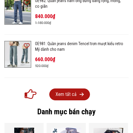
OE982: Quần jeans nam ống đứng dáng rộng, mỏng,
co giãn
840.000₫
1.180.000₫
OE981: Quần jeans denim Tencel trơn mượt kiểu retro
Mỹ dành cho nam
660.000₫
920.000₫
Xem tất cả
Danh mục bán chạy