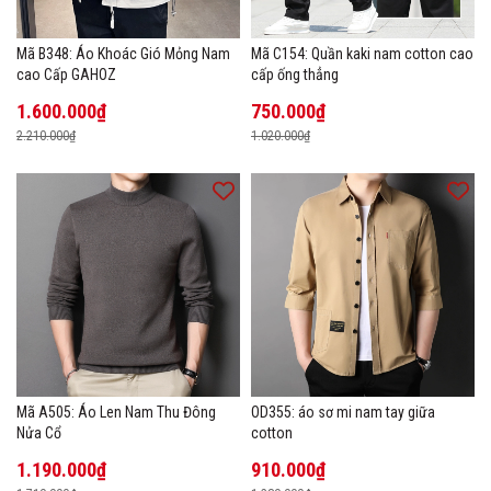
Mã B348: Áo Khoác Gió Mỏng Nam
Mã C154: Quần kaki nam cotton cao
cao Cấp GAHOZ
cấp ống thẳng
1.600.000₫
750.000₫
2.210.000₫
1.020.000₫
Mã A505: Áo Len Nam Thu Đông
OD355: áo sơ mi nam tay giữa
Nửa Cổ
cotton
1.190.000₫
910.000₫