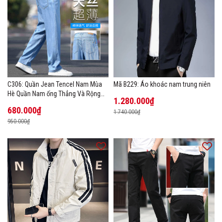
C306: Quần Jean Tencel Nam Mùa
Mã B229: Áo khoác nam trung niên
Hè Quần Nam ống Thẳng Và Rộng
1.280.000₫
New Ice Silk
680.000₫
1.740.000₫
950.000₫