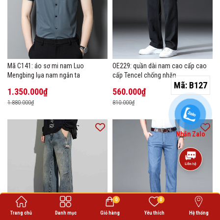
Mã C141: áo sơ mi nam Luo
OE229: quần dài nam cao cấp cao
Mengbing lụa nam ngắn ta
cấp Tencel chống nhăn
Mã:
B127
1.350.000₫
560.000₫
1.880.000₫
810.000₫
Nhắn Zalo
0
0
Trang chủ
Danh mục
Giỏ hàng
Yêu thích
Hệ thống