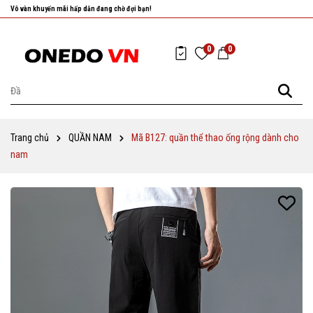
Nhanh tay chọn cho mình những sản phẩm ưng ý nhất!
0
0
Trang chủ
QUẦN NAM
Mã B127: quần thể thao ống rộng dành cho
nam