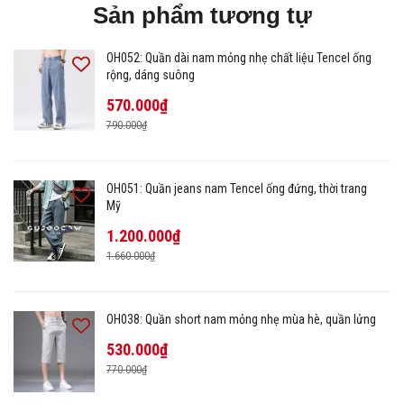
Sản phẩm tương tự
OH052: Quần dài nam mỏng nhẹ chất liệu Tencel ống
rộng, dáng suông
570.000₫
790.000₫
OH051: Quần jeans nam Tencel ống đứng, thời trang
Mỹ
1.200.000₫
1.660.000₫
OH038: Quần short nam mỏng nhẹ mùa hè, quần lửng
530.000₫
770.000₫