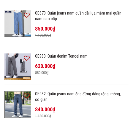
OE870: Quần jeans nam quần dài lụa mềm mại quần
nam cao cấp
850.000₫
1.160.000₫
OE983: Quần denim Tencel nam
620.000₫
880.000₫
OE982: Quần jeans nam ống đứng dáng rộng, mỏng,
co giãn
840.000₫
1.180.000₫