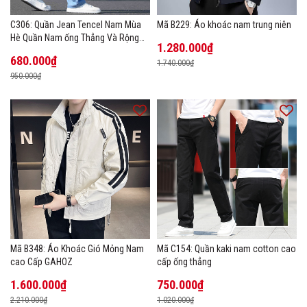
C306: Quần Jean Tencel Nam Mùa
Mã B229: Áo khoác nam trung niên
Hè Quần Nam ống Thẳng Và Rộng
1.280.000₫
New Ice Silk
680.000₫
1.740.000₫
950.000₫
Mã B348: Áo Khoác Gió Mỏng Nam
Mã C154: Quần kaki nam cotton cao
cao Cấp GAHOZ
cấp ống thẳng
1.600.000₫
750.000₫
2.210.000₫
1.020.000₫