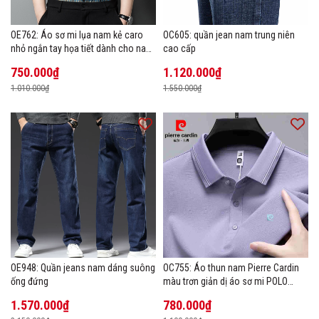
OE762: Áo sơ mi lụa nam kẻ caro
OC605: quần jean nam trung niên
nhỏ ngắn tay họa tiết dành cho nam
cao cấp
trung niên mặc công sở
750.000₫
1.120.000₫
1.010.000₫
1.550.000₫
OE948: Quần jeans nam dáng suông
OC755: Áo thun nam Pierre Cardin
ống đứng
màu trơn giản dị áo sơ mi POLO
hàng đầu
1.570.000₫
780.000₫