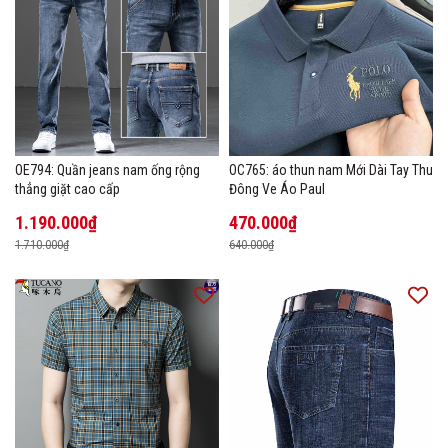
OE794: Quần jeans nam ống rộng
OC765: áo thun nam Mới Dài Tay Thu
thẳng giặt cao cấp
Đông Ve Áo Paul
1.190.000₫
470.000₫
1.710.000₫
640.000₫