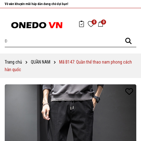
Nhanh tay chọn cho mình những sản phẩm ưng ý nhất!
0
0
Trang chủ
QUẦN NAM
Mã B147: Quần thể thao nam phong cách
hàn quốc