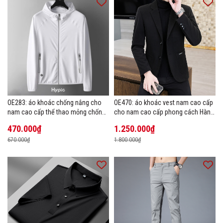
OE283: áo khoác chống nắng cho
OE470: áo khoác vest nam cao cấp
nam cao cấp thể thao mỏng chống
cho nam cao cấp phong cách Hàn
tia cực tím áo khoác thoáng khí
Quốc
470.000₫
1.250.000₫
670.000₫
1.800.000₫