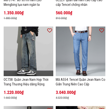
Mengbing lụa nam ngắn ta
cấp Tencel chống nhăn
1.350.000₫
560.000₫
1.880.000₫
810.000₫
OC738: Quần Jean Nam Hợp Thời
Mã A554: Tencel Quần Jean Nam Co
Trang Thương Hiệu dáng Rộng
Giãn Trung Niên Cao Cấp
1.220.000₫
3.040.000₫
1.660.000₫
4.320.000₫