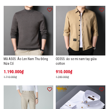
Mã A505: Áo Len Nam Thu Đông
OD355: áo sơ mi nam tay giữa
Nửa Cổ
cotton
1.190.000₫
910.000₫
1.710.000₫
1.280.000₫