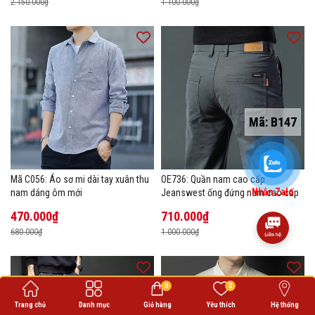
2.150.000₫
1.100.000₫
Mã:
B147
Mã C056: Áo sơ mi dài tay xuân thu
OE736: Quần nam cao cấp
Nhắn Zalo
nam dáng ôm mới
Jeanswest ống đứng nam cao cấp
470.000₫
710.000₫
680.000₫
1.000.000₫
0
0
Trang chủ
Danh mục
Giỏ hàng
Yêu thích
Hệ thống