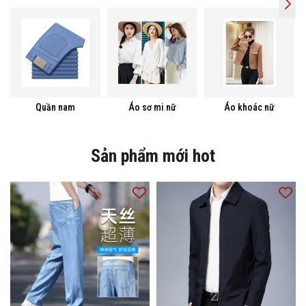
Quần nam
Áo sơ mi nữ
Áo khoác nữ
Sản phẩm mới hot