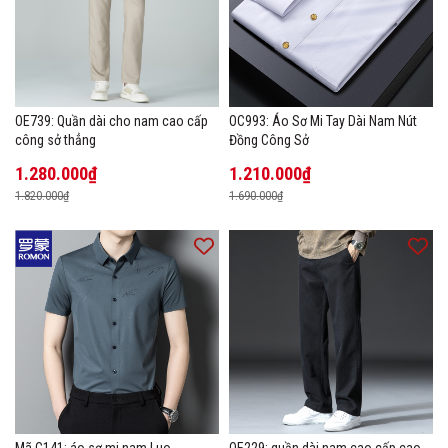
OE739: Quần dài cho nam cao cấp
OC993: Áo Sơ Mi Tay Dài Nam Nút
công sở thẳng
Đồng Công Sở
1.280.000₫
1.210.000₫
1.820.000₫
1.690.000₫
Mã C141: áo sơ mi nam Luo
OE229: quần dài nam cao cấp cao