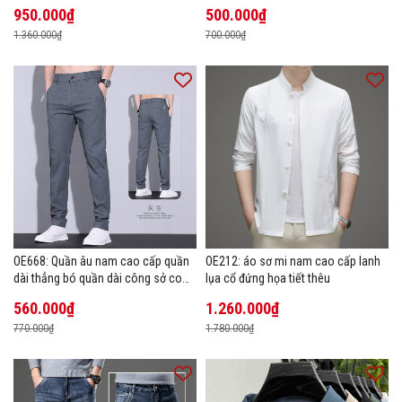
950.000₫
500.000₫
1.360.000₫
700.000₫
OE668: Quần âu nam cao cấp quần
OE212: áo sơ mi nam cao cấp lanh
dài thẳng bó quần dài công sở co
lụa cổ đứng họa tiết thêu
giãn thoáng khí
560.000₫
1.260.000₫
770.000₫
1.780.000₫