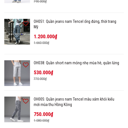
790.000₫
OH051: Quần jeans nam Tencel ống đứng, thời trang
Mỹ
1.200.000₫
1.660.000₫
OH038: Quần short nam mỏng nhẹ mùa hè, quần lửng
530.000₫
770.000₫
OH005: Quần jeans nam Tencel màu xám khói kiểu
mới mùa thu Hồng Kông
750.000₫
1.080.000₫