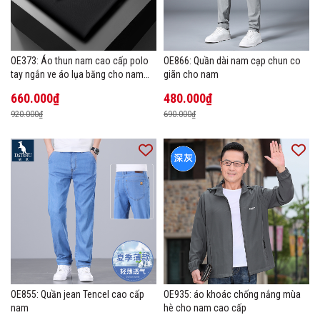
OE373: Áo thun nam cao cấp polo
OE866: Quần dài nam cạp chun co
tay ngắn ve áo lụa băng cho nam
giãn cho nam
cao cấp Áo phông mùa hè
660.000₫
480.000₫
920.000₫
690.000₫
OE855: Quần jean Tencel cao cấp
OE935: áo khoác chống nắng mùa
nam
hè cho nam cao cấp