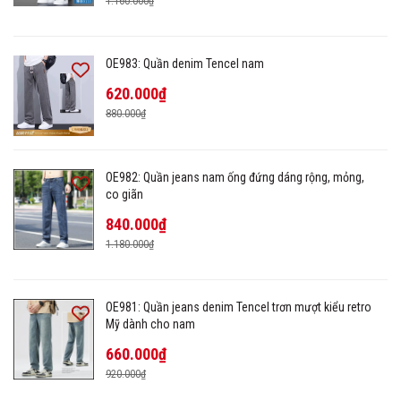
1.160.000₫
OE983: Quần denim Tencel nam
620.000₫
880.000₫
OE982: Quần jeans nam ống đứng dáng rộng, mỏng,
co giãn
840.000₫
1.180.000₫
OE981: Quần jeans denim Tencel trơn mượt kiểu retro
Mỹ dành cho nam
660.000₫
920.000₫