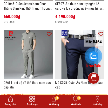
OD1046: Quần Jeans Nam Chân
OE807: Áo thun nam tay ngắn kẻ
Thẳng Slim Pint Thời Trang Thương
caro ve lụa thường ngày mùa hè, áo
Hiệu
thun POLO
660.000₫
4.190.000₫
910.000₫
5.950.000₫
Mã:
B464
Nhắn Zalo
OE661: set bộ đồ thể thao nam cao
Mã C075: Quần Âu Nam Tencel cao
cấp atn
cấp
1.030.000₫
1.040.000₫
0
0
1.440.000₫
1.470.000₫
Trang chủ
Danh mục
Giỏ hàng
Yêu thích
Hệ thống