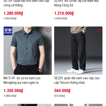
OE739: Quần dài cho nam cao cấp
OC993: Áo Sơ Mi Tay Dài Nam Nút
công sở thẳng
Đồng Công Sở
1.280.000₫
1.210.000₫
1.820.000₫
1.690.000₫
Mã C141: áo sơ mi nam Luo
OE229: quần dài nam cao cấp cao
Mengbing lụa nam ngắn ta
cấp Tencel chống nhăn
1.350.000₫
560.000₫
1.880.000₫
810.000₫