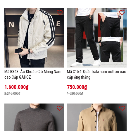
Mã B348: Áo Khoác Gió Mỏng Nam
Mã C154: Quần kaki nam cotton cao
cao Cấp GAHOZ
cấp ống thẳng
1.600.000₫
750.000₫
2.210.000₫
1.020.000₫