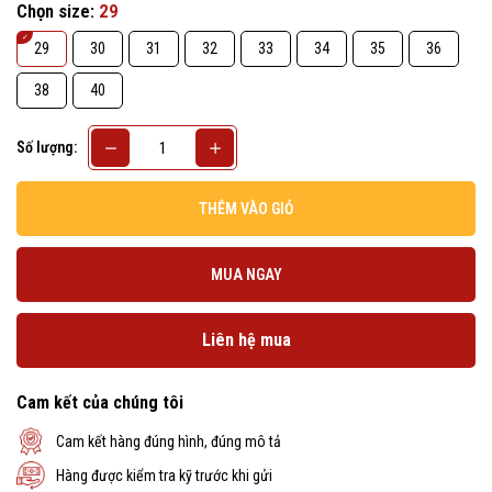
Chọn size:
29
29
30
31
32
33
34
35
36
38
40
Số lượng:
THÊM VÀO GIỎ
MUA NGAY
Liên hệ mua
Cam kết của chúng tôi
Cam kết hàng đúng hình, đúng mô tả
Hàng được kiểm tra kỹ trước khi gửi