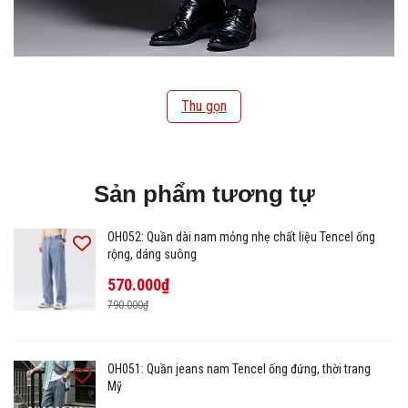
Thu gọn
Sản phẩm tương tự
OH052: Quần dài nam mỏng nhẹ chất liệu Tencel ống
rộng, dáng suông
570.000₫
790.000₫
OH051: Quần jeans nam Tencel ống đứng, thời trang
Mỹ