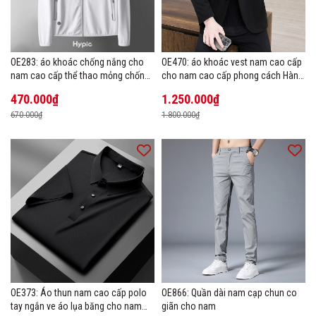
OE283: áo khoác chống nắng cho
OE470: áo khoác vest nam cao cấp
nam cao cấp thể thao mỏng chống
cho nam cao cấp phong cách Hàn
tia cực tím áo khoác thoáng khí
Quốc
470.000₫
1.250.000₫
670.000₫
1.800.000₫
OE373: Áo thun nam cao cấp polo
OE866: Quần dài nam cạp chun co
tay ngắn ve áo lụa băng cho nam
giãn cho nam