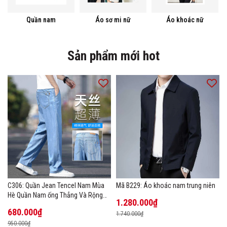
Quần nam
Áo sơ mi nữ
Áo khoác nữ
Sản phẩm mới hot
C306: Quần Jean Tencel Nam Mùa
Mã B229: Áo khoác nam trung niên
Hè Quần Nam ống Thẳng Và Rộng
1.280.000₫
New Ice Silk
680.000₫
1.740.000₫
950.000₫