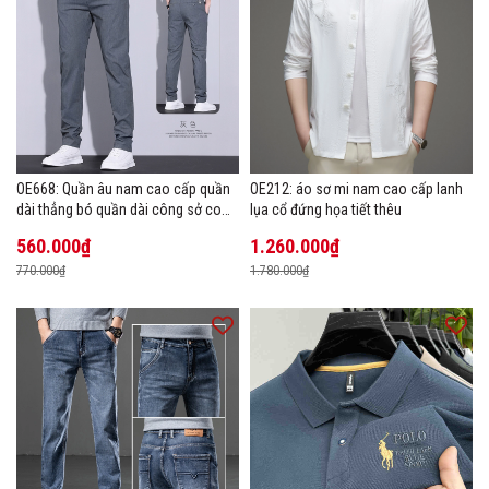
OE668: Quần âu nam cao cấp quần
OE212: áo sơ mi nam cao cấp lanh
dài thẳng bó quần dài công sở co
lụa cổ đứng họa tiết thêu
giãn thoáng khí
560.000₫
1.260.000₫
770.000₫
1.780.000₫