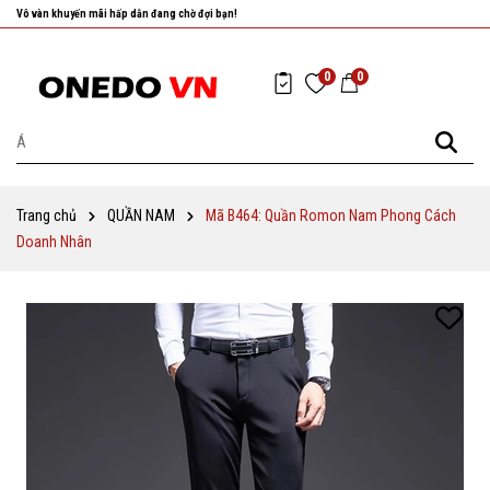
Nhanh tay chọn cho mình những sản phẩm ưng ý nhất!
0
0
Trang chủ
QUẦN NAM
Mã B464: Quần Romon Nam Phong Cách
Doanh Nhân