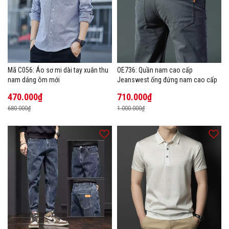
Mã C056: Áo sơ mi dài tay xuân thu
OE736: Quần nam cao cấp
nam dáng ôm mới
Jeanswest ống đứng nam cao cấp
470.000₫
710.000₫
680.000₫
1.000.000₫