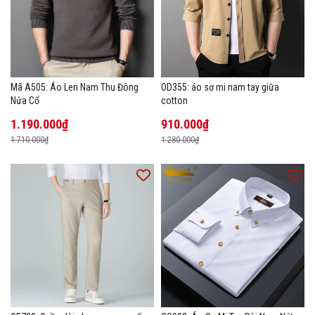
Mã A505: Áo Len Nam Thu Đông
OD355: áo sơ mi nam tay giữa
Nửa Cổ
cotton
1.190.000₫
910.000₫
1.710.000₫
1.280.000₫