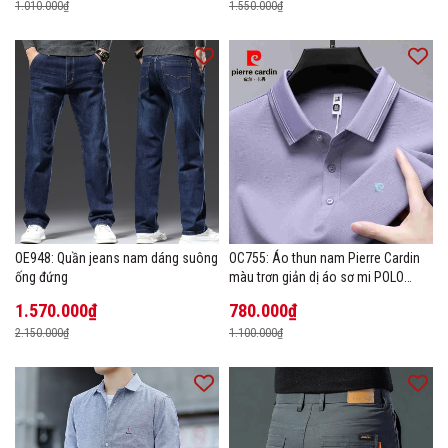
1.010.000₫
1.550.000₫
OE948: Quần jeans nam dáng suông
OC755: Áo thun nam Pierre Cardin
ống đứng
màu trơn giản dị áo sơ mi POLO
hàng đầu
1.570.000₫
780.000₫
2.150.000₫
1.100.000₫