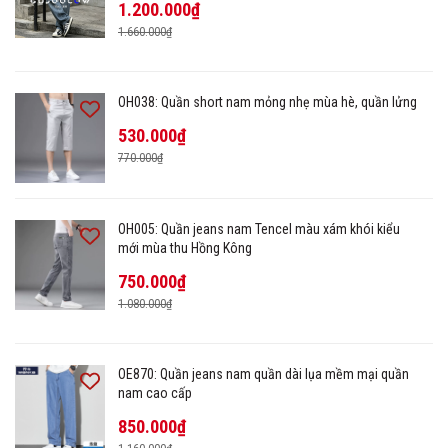
1.200.000₫
1.660.000₫
OH038: Quần short nam mỏng nhẹ mùa hè, quần lửng
530.000₫
770.000₫
OH005: Quần jeans nam Tencel màu xám khói kiểu
mới mùa thu Hồng Kông
750.000₫
1.080.000₫
OE870: Quần jeans nam quần dài lụa mềm mại quần
nam cao cấp
850.000₫