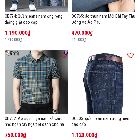
OE794: Quần jeans nam ống rộng
OC765: áo thun nam Mới Dài Tay Thu
thẳng giặt cao cấp
Đông Ve Áo Paul
1.190.000₫
470.000₫
1.710.000₫
640.000₫
OE762: Áo sơ mi lụa nam kẻ caro
OC605: quần jean nam trung niên
nhỏ ngắn tay họa tiết dành cho nam
cao cấp
trung niên mặc công sở
750.000₫
1.120.000₫