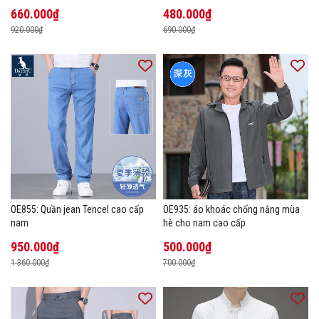
cao cấp Áo phông mùa hè
660.000₫
480.000₫
920.000₫
690.000₫
OE855: Quần jean Tencel cao cấp
OE935: áo khoác chống nắng mùa
nam
hè cho nam cao cấp
950.000₫
500.000₫
1.360.000₫
700.000₫