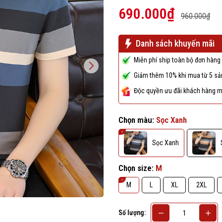
690.000₫
960.000₫
Danh sách khuyến mãi
Miễn phí ship toàn bộ đơn hàng 
Giảm thêm 10% khi mua từ 5 sản
Độc quyền ưu đãi khách hàng m
Chọn màu:
Sọc Xanh
Sọc Xanh
Chọn size:
M
M
L
XL
2XL
Số lượng: