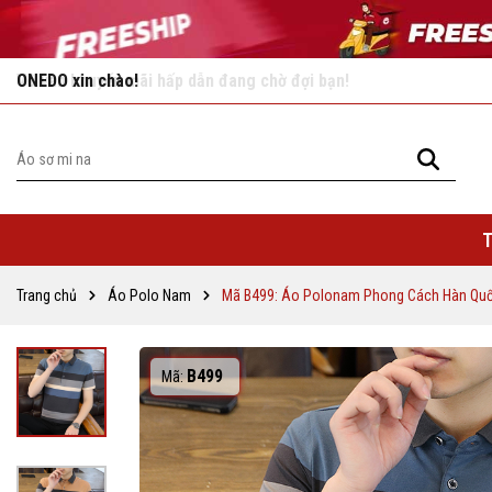
Vô vàn khuyến mãi hấp dẫn đang chờ đợi bạn!
T
Trang chủ
Áo Polo Nam
Mã B499: Áo Polonam Phong Cách Hàn Qu
B499
Mã: