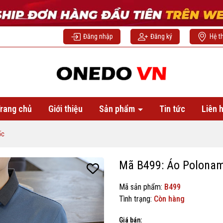
Đăng nhập
Đăng ký
Hệ t
rang chủ
Giới thiệu
Sản phẩm
Tin tức
Liên 
ốc
Mã B499: Áo Polona
Mã sản phẩm:
B499
Tình trạng:
Còn hàng
Giá bán: