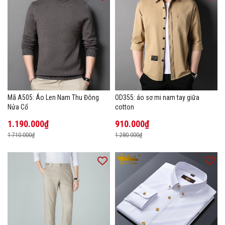
Mã A505: Áo Len Nam Thu Đông
OD355: áo sơ mi nam tay giữa
Nửa Cổ
cotton
1.190.000₫
910.000₫
1.710.000₫
1.280.000₫