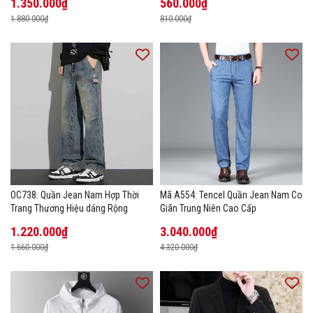
1.350.000₫
560.000₫
1.880.000₫
810.000₫
OC738: Quần Jean Nam Hợp Thời
Mã A554: Tencel Quần Jean Nam Co
Trang Thương Hiệu dáng Rộng
Giãn Trung Niên Cao Cấp
1.220.000₫
3.040.000₫
1.660.000₫
4.320.000₫