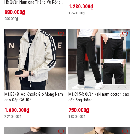
Hè Quần Nam ống Thẳng Và Rộng
1.280.000₫
New Ice Silk
680.000₫
1.740.000₫
950.000₫
Mã B348: Áo Khoác Gió Mỏng Nam
Mã C154: Quần kaki nam cotton cao
cao Cấp GAHOZ
cấp ống thẳng
1.600.000₫
750.000₫
2.210.000₫
1.020.000₫