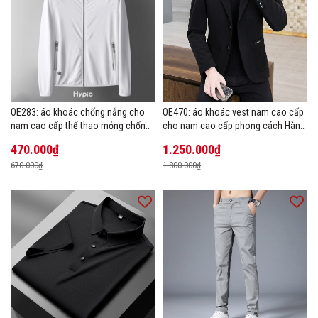
OE283: áo khoác chống nắng cho
OE470: áo khoác vest nam cao cấp
nam cao cấp thể thao mỏng chống
cho nam cao cấp phong cách Hàn
tia cực tím áo khoác thoáng khí
Quốc
470.000₫
1.250.000₫
670.000₫
1.800.000₫