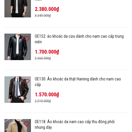
2.380.000₫
3.240.000₫
OE152: áo khoác da cừu dành cho nam cao cấp trung
niên
1.700.000₫
2.360.000₫
OE130: Áo khoác da thật Haining dành cho nam cao
cấp
1.570.000₫
2.210.000₫
OE118: Áo khoác da nam cao cấp thu đông phối
nhung dày