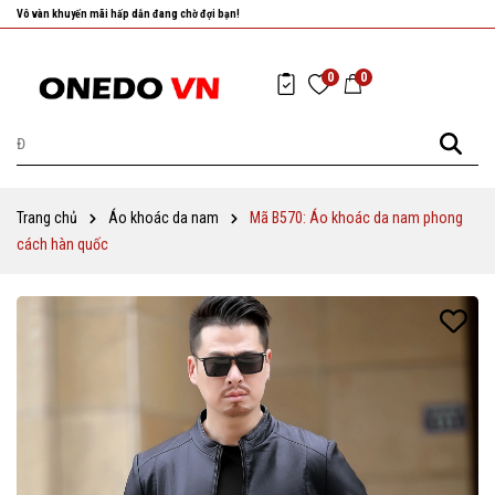
Nhanh tay chọn cho mình những sản phẩm ưng ý nhất!
0
0
Trang chủ
Áo khoác da nam
Mã B570: Áo khoác da nam phong
cách hàn quốc