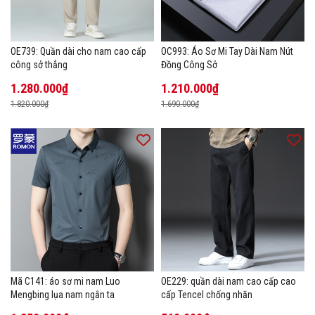
OE739: Quần dài cho nam cao cấp
OC993: Áo Sơ Mi Tay Dài Nam Nút
công sở thẳng
Đồng Công Sở
1.280.000₫
1.210.000₫
1.820.000₫
1.690.000₫
Mã C141: áo sơ mi nam Luo
OE229: quần dài nam cao cấp cao
Mengbing lụa nam ngắn ta
cấp Tencel chống nhăn