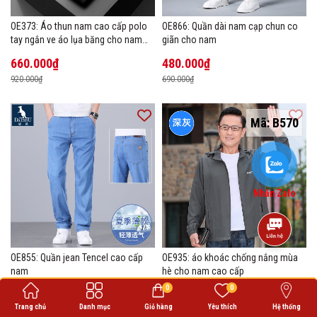
OE373: Áo thun nam cao cấp polo
OE866: Quần dài nam cạp chun co
tay ngắn ve áo lụa băng cho nam
giãn cho nam
cao cấp Áo phông mùa hè
660.000₫
480.000₫
920.000₫
690.000₫
Mã:
B570
Nhắn Zalo
OE855: Quần jean Tencel cao cấp
OE935: áo khoác chống nắng mùa
nam
hè cho nam cao cấp
0
0
950.000₫
500.000₫
Trang chủ
Danh mục
Giỏ hàng
Yêu thích
Hệ thống
1.360.000₫
700.000₫