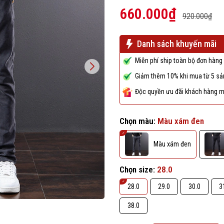
660.000₫
920.000₫
Danh sách khuyến mãi
Miễn phí ship toàn bộ đơn hàng 
Giảm thêm 10% khi mua từ 5 sản
Độc quyền ưu đãi khách hàng m
Chọn màu:
Màu xám đen
Màu xám đen
Chọn size:
28.0
28.0
29.0
30.0
3
38.0