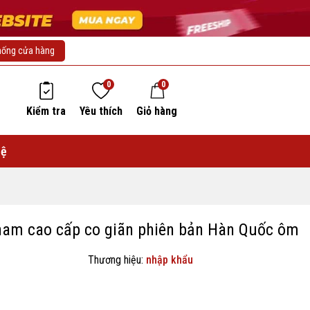
hống cửa hàng
0
0
Kiểm tra
Yêu thích
Giỏ hàng
hệ
nam cao cấp co giãn phiên bản Hàn Quốc ôm
Thương hiệu:
nhập khẩu