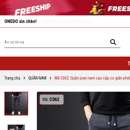
Vô vàn khuyến mãi hấp dẫn đang chờ đợi bạn!
T
Trang chủ
QUẦN NAM
Mã C062: Quần jean nam cao cấp co giãn phi
C062
Mã: