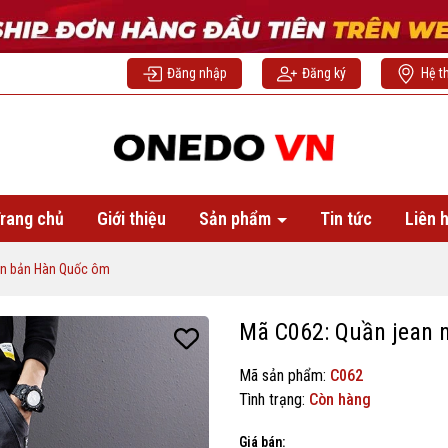
Đăng nhập
Đăng ký
Hệ t
rang chủ
Giới thiệu
Sản phẩm
Tin tức
Liên 
ên bản Hàn Quốc ôm
Mã C062: Quần jean 
Mã sản phẩm:
C062
Tình trạng:
Còn hàng
Giá bán: