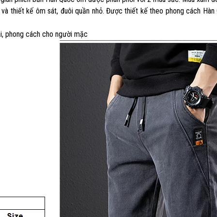
p và thiết kế ôm sát, đuôi quần nhỏ. Được thiết kế theo phong cách Hà
mái, phong cách cho người mặc