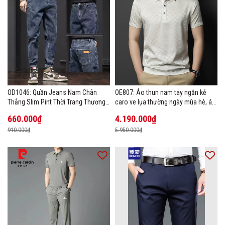
OD1046: Quần Jeans Nam Chân
OE807: Áo thun nam tay ngắn kẻ
Thẳng Slim Pint Thời Trang Thương
caro ve lụa thường ngày mùa hè, áo
Hiệu
thun POLO
660.000₫
4.190.000₫
910.000₫
5.950.000₫