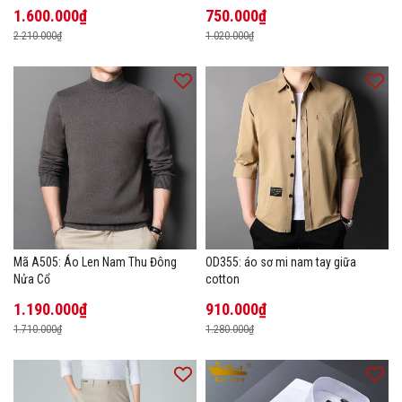
1.600.000₫
750.000₫
2.210.000₫
1.020.000₫
Mã A505: Áo Len Nam Thu Đông
OD355: áo sơ mi nam tay giữa
Nửa Cổ
cotton
1.190.000₫
910.000₫
1.710.000₫
1.280.000₫