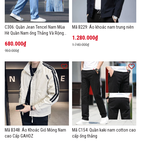
C306: Quần Jean Tencel Nam Mùa
Mã B229: Áo khoác nam trung niên
Hè Quần Nam ống Thẳng Và Rộng
1.280.000₫
New Ice Silk
680.000₫
1.740.000₫
950.000₫
Mã B348: Áo Khoác Gió Mỏng Nam
Mã C154: Quần kaki nam cotton cao
cao Cấp GAHOZ
cấp ống thẳng