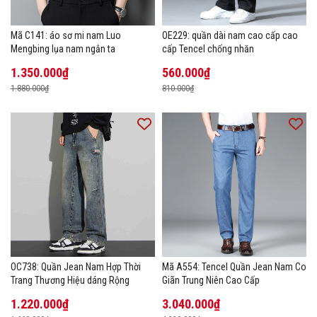
Mã C141: áo sơ mi nam Luo
OE229: quần dài nam cao cấp cao
Mengbing lụa nam ngắn ta
cấp Tencel chống nhăn
1.350.000₫
560.000₫
1.880.000₫
810.000₫
OC738: Quần Jean Nam Hợp Thời
Mã A554: Tencel Quần Jean Nam Co
Trang Thương Hiệu dáng Rộng
Giãn Trung Niên Cao Cấp
1.220.000₫
3.040.000₫