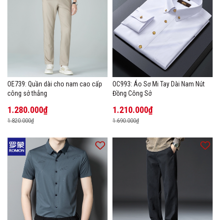
OE739: Quần dài cho nam cao cấp
OC993: Áo Sơ Mi Tay Dài Nam Nút
công sở thẳng
Đồng Công Sở
1.280.000₫
1.210.000₫
1.820.000₫
1.690.000₫