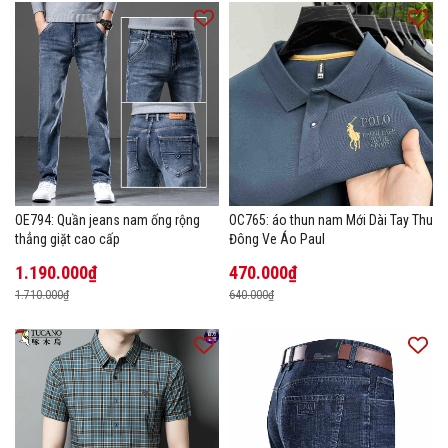
OE794: Quần jeans nam ống rộng
OC765: áo thun nam Mới Dài Tay Thu
thẳng giặt cao cấp
Đông Ve Áo Paul
1.190.000₫
470.000₫
1.710.000₫
640.000₫