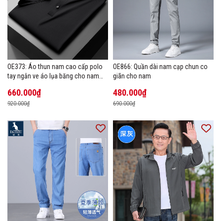
OE373: Áo thun nam cao cấp polo
OE866: Quần dài nam cạp chun co
tay ngắn ve áo lụa băng cho nam
giãn cho nam
cao cấp Áo phông mùa hè
660.000₫
480.000₫
920.000₫
690.000₫