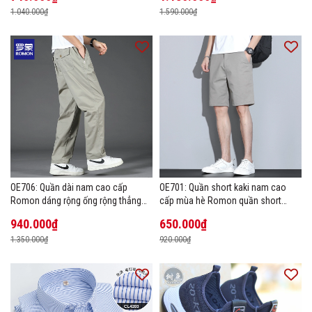
1.040.000₫
1.590.000₫
OE706: Quần dài nam cao cấp
OE701: Quần short kaki nam cao
Romon dáng rộng ống rộng thẳng
cấp mùa hè Romon quần short
size lớn
thường ngày
940.000₫
650.000₫
1.350.000₫
920.000₫