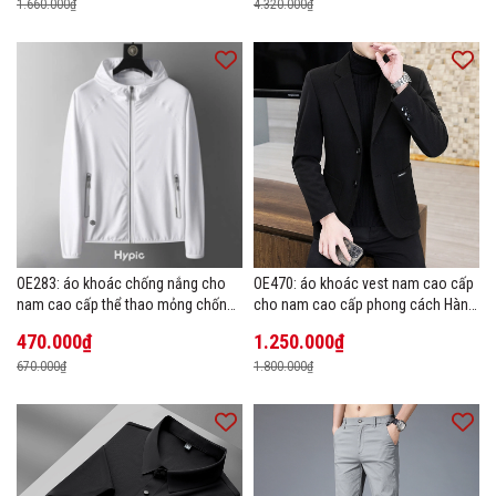
1.660.000₫
4.320.000₫
OE283: áo khoác chống nắng cho
OE470: áo khoác vest nam cao cấp
nam cao cấp thể thao mỏng chống
cho nam cao cấp phong cách Hàn
tia cực tím áo khoác thoáng khí
Quốc
470.000₫
1.250.000₫
670.000₫
1.800.000₫