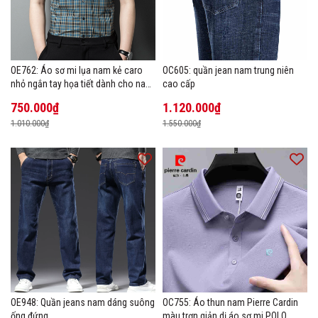
OE762: Áo sơ mi lụa nam kẻ caro
OC605: quần jean nam trung niên
nhỏ ngắn tay họa tiết dành cho nam
cao cấp
trung niên mặc công sở
750.000₫
1.120.000₫
1.010.000₫
1.550.000₫
OE948: Quần jeans nam dáng suông
OC755: Áo thun nam Pierre Cardin
ống đứng
màu trơn giản dị áo sơ mi POLO