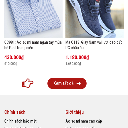
OC981: Áo sơ mi nam ngắn tay mùa
Mã C118: Giày Nam vải lưới cao cấp
hè Paul trung niên
PC châu âu
430.000₫
1.180.000₫
610.000₫
1.630.000₫
Xem tất cả
Chính sách
Giới thiệu
Chính sách bảo mật
Áo sơ mi nam cao cấp