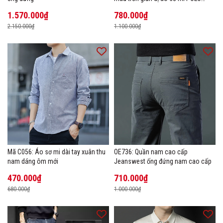
hàng đầu
1.570.000₫
780.000₫
2.150.000₫
1.100.000₫
Mã C056: Áo sơ mi dài tay xuân thu
OE736: Quần nam cao cấp
nam dáng ôm mới
Jeanswest ống đứng nam cao cấp
470.000₫
710.000₫
680.000₫
1.000.000₫