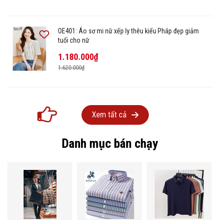
OE401: Áo sơ mi nữ xếp ly thêu kiểu Pháp đẹp giảm
tuổi cho nữ
1.180.000₫
1.620.000₫
Xem tất cả
Danh mục bán chạy