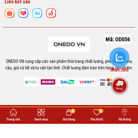
Liên kết sàn
Mã:
OD056
ONEDO VN cung cấp các sản phẩm thời trang chất lượng, phù hợp với nhu
cầu, giá cả tốt và tư vấn tận tình. Chất lượng đảm bảo trên từng sản phẩm.
Nhắn Zalo
Bản quyền thuộc về
ONEDO
.
0
0
Cung cấp bởi
Sapo
Trang chủ
Danh mục
Giỏ hàng
Yêu thích
Hệ thống