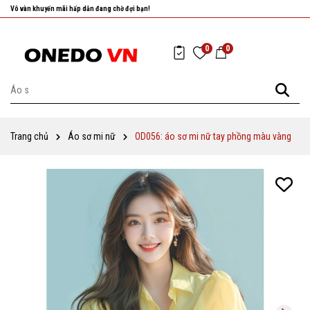
Vô vàn khuyến mãi hấp dẫn đang chờ đợi bạn!
Nhanh tay chọn cho mình những sản phẩm ưng ý nhất!
0
0
Trang chủ
Áo sơ mi nữ
OD056: áo sơ mi nữ tay phồng màu vàng