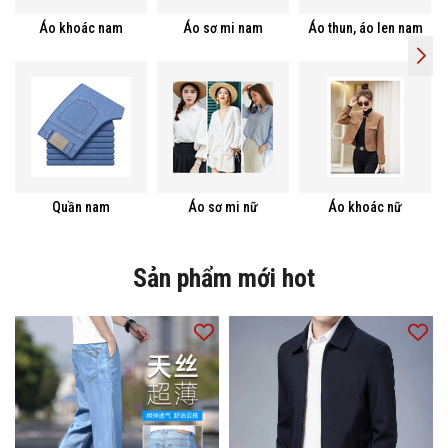
Áo khoác nam
Áo sơ mi nam
Áo thun, áo len nam
Quần nam
Áo sơ mi nữ
Áo khoác nữ
Sản phẩm mới hot