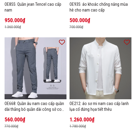
OE855: Quần jean Tencel cao cấp
OE935: áo khoác chống nắng mùa
nam
hè cho nam cao cấp
950.000₫
500.000₫
1.360.000₫
700.000₫
OE668: Quần âu nam cao cấp quần
OE212: áo sơ mi nam cao cấp lanh
dài thẳng bó quần dài công sở co
lụa cổ đứng họa tiết thêu
giãn thoáng khí
560.000₫
1.260.000₫
770.000₫
1.780.000₫