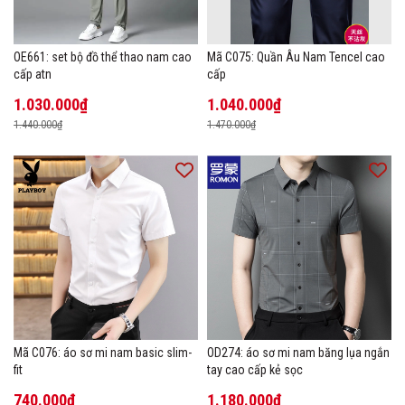
OE661: set bộ đồ thể thao nam cao
Mã C075: Quần Âu Nam Tencel cao
cấp atn
cấp
1.030.000₫
1.040.000₫
1.440.000₫
1.470.000₫
Mã C076: áo sơ mi nam basic slim-
OD274: áo sơ mi nam băng lụa ngắn
fit
tay cao cấp kẻ sọc
740.000₫
1.180.000₫