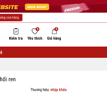
hống cửa hàng
0
0
Kiểm tra
Yêu thích
Giỏ hàng
hệ
hối ren
Thương hiệu:
nhập khẩu