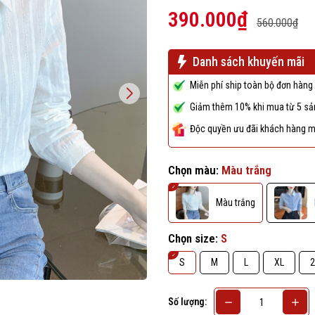
390.000₫
560.000₫
Danh sách khuyến mãi
Miễn phí ship toàn bộ đơn hàng 
Giảm thêm 10% khi mua từ 5 sản
Độc quyền ưu đãi khách hàng m
Chọn màu:
Màu trắng
Màu trắng
Chọn size:
S
S
M
L
XL
2
Số lượng: