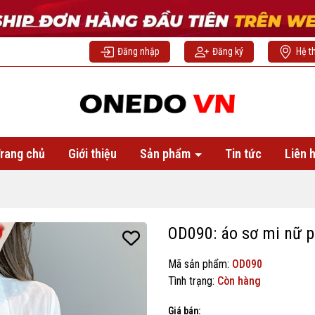
Đăng nhập
Đăng ký
Hệ t
rang chủ
Giới thiệu
Sản phẩm
Tin tức
Liên 
OD090: áo sơ mi nữ p
Mã sản phẩm:
OD090
Tình trạng:
Còn hàng
Giá bán: