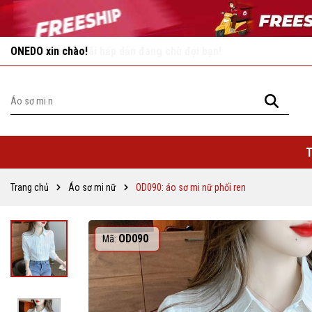
Vô vàn khuyến mãi hấp dẫn đang chờ đợi bạn!
T
Trang chủ
Áo sơ mi nữ
OD090: áo sơ mi nữ phối ren
OD090
Mã: