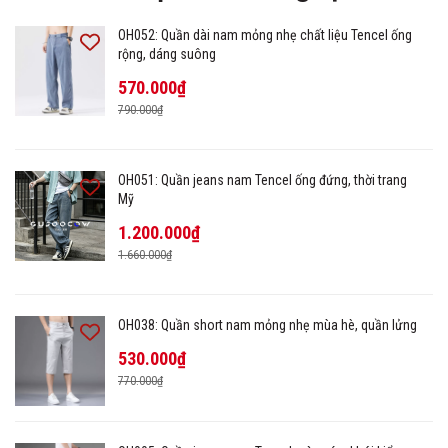
OH052: Quần dài nam mỏng nhẹ chất liệu Tencel ống
rộng, dáng suông
570.000₫
790.000₫
OH051: Quần jeans nam Tencel ống đứng, thời trang
Mỹ
1.200.000₫
1.660.000₫
OH038: Quần short nam mỏng nhẹ mùa hè, quần lửng
530.000₫
770.000₫