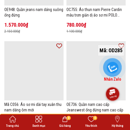
OE948: Quần jeans nam dáng suông
OC755: Áo thun nam Pierre Cardin
ống đứng
màu trơn giản dị áo sơ mi POLO
hàng đầu
1.570.000₫
780.000₫
2.150.000₫
1.100.000₫
Mã:
OD285
Nhắn Zalo
Mã C056: Áo sơ mi dài tay xuân thu
OE736: Quần nam cao cấp
nam dáng ôm mới
Jeanswest ống đứng nam cao cấp
0
0
470.000₫
710.000₫
680.000₫
1.000.000₫
Trang chủ
Danh mục
Giỏ hàng
Yêu thích
Hệ thống