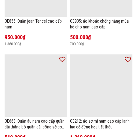
OE855: Quần jean Tencel cao cấp
OE935: áo khoác chống nắng mùa
nam
hè cho nam cao cấp
950.000₫
500.000₫
1.360.000₫
700.000₫
OE668: Quần âu nam cao cấp quần
OE212: áo sơ mi nam cao cấp lanh
dài thẳng bó quần dài công sở co
lụa cổ đứng họa tiết thêu
giãn thoáng khí