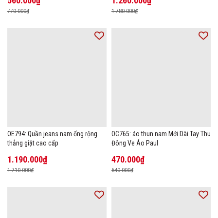
560.000₫
1.260.000₫
770.000₫
1.780.000₫
OE794: Quần jeans nam ống rộng
OC765: áo thun nam Mới Dài Tay Thu
thẳng giặt cao cấp
Đông Ve Áo Paul
1.190.000₫
470.000₫
1.710.000₫
640.000₫