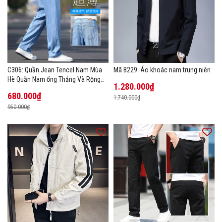
C306: Quần Jean Tencel Nam Mùa
Mã B229: Áo khoác nam trung niên
Hè Quần Nam ống Thẳng Và Rộng
1.280.000₫
New Ice Silk
680.000₫
1.740.000₫
950.000₫