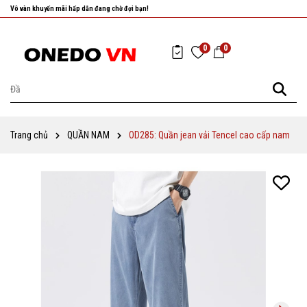
Nhanh tay chọn cho mình những sản phẩm ưng ý nhất!
0
0
Trang chủ
QUẦN NAM
OD285: Quần jean vải Tencel cao cấp ​​nam