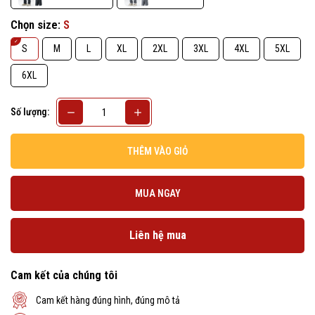
Chọn size:
S
S
M
L
XL
2XL
3XL
4XL
5XL
6XL
Số lượng:
THÊM VÀO GIỎ
MUA NGAY
Liên hệ mua
Cam kết của chúng tôi
Cam kết hàng đúng hình, đúng mô tả