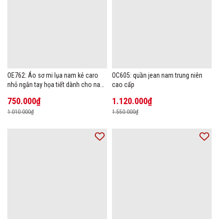
OE762: Áo sơ mi lụa nam kẻ caro
OC605: quần jean nam trung niên
nhỏ ngắn tay họa tiết dành cho nam
cao cấp
trung niên mặc công sở
750.000₫
1.120.000₫
1.010.000₫
1.550.000₫