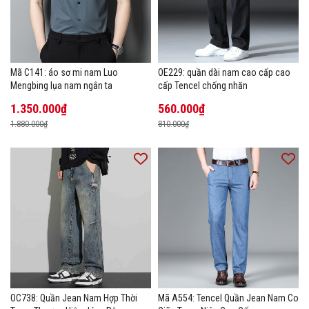
Mã C141: áo sơ mi nam Luo
OE229: quần dài nam cao cấp cao
Mengbing lụa nam ngắn ta
cấp Tencel chống nhăn
1.350.000₫
560.000₫
1.880.000₫
810.000₫
OC738: Quần Jean Nam Hợp Thời
Mã A554: Tencel Quần Jean Nam Co