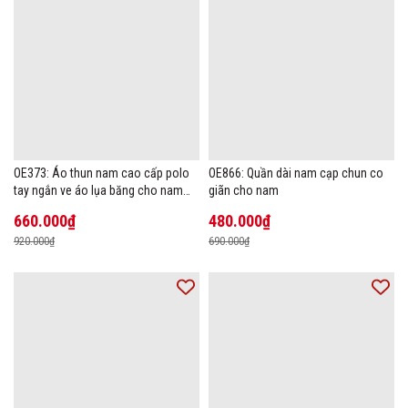
OE373: Áo thun nam cao cấp polo
OE866: Quần dài nam cạp chun co
tay ngắn ve áo lụa băng cho nam
giãn cho nam
cao cấp Áo phông mùa hè
660.000₫
480.000₫
920.000₫
690.000₫