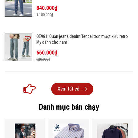
840.000₫
1.180.000₫
OE981: Quần jeans denim Tencel trơn mượt kiểu retro
Mỹ dành cho nam
660.000₫
920.000₫
Xem tất cả
Danh mục bán chạy