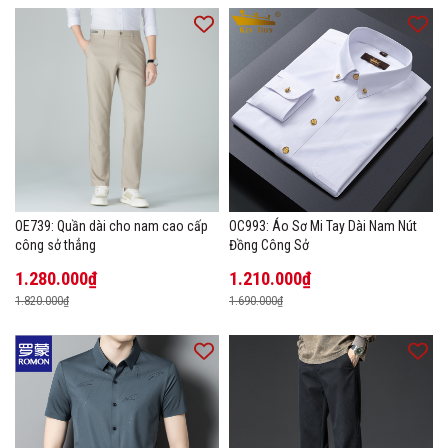
OE739: Quần dài cho nam cao cấp
OC993: Áo Sơ Mi Tay Dài Nam Nút
công sở thẳng
Đồng Công Sở
1.280.000₫
1.210.000₫
1.820.000₫
1.690.000₫