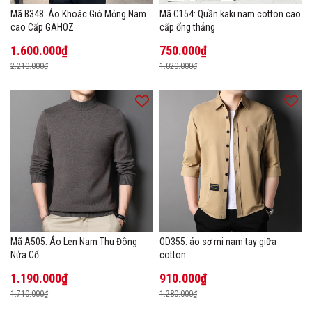
Mã B348: Áo Khoác Gió Mỏng Nam
Mã C154: Quần kaki nam cotton cao
cao Cấp GAHOZ
cấp ống thẳng
1.600.000₫
750.000₫
2.210.000₫
1.020.000₫
Mã A505: Áo Len Nam Thu Đông
OD355: áo sơ mi nam tay giữa
Nửa Cổ
cotton
1.190.000₫
910.000₫
1.710.000₫
1.280.000₫