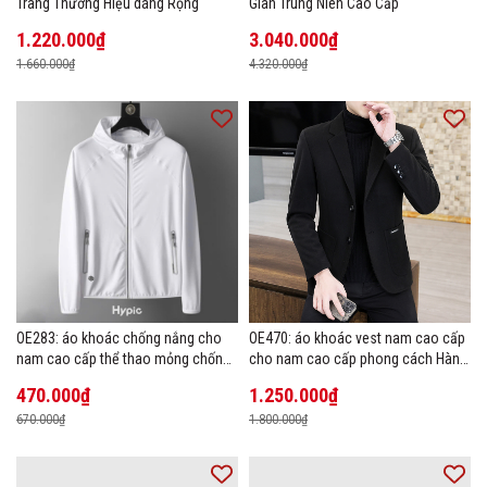
Trang Thương Hiệu dáng Rộng
Giãn Trung Niên Cao Cấp
1.220.000₫
3.040.000₫
1.660.000₫
4.320.000₫
OE283: áo khoác chống nắng cho
OE470: áo khoác vest nam cao cấp
nam cao cấp thể thao mỏng chống
cho nam cao cấp phong cách Hàn
tia cực tím áo khoác thoáng khí
Quốc
470.000₫
1.250.000₫
670.000₫
1.800.000₫