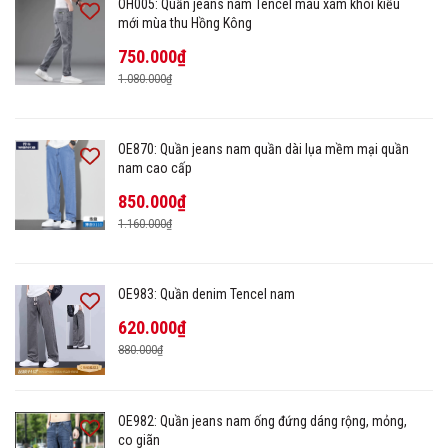
OH005: Quần jeans nam Tencel màu xám khói kiểu
mới mùa thu Hồng Kông
750.000₫
1.080.000₫
OE870: Quần jeans nam quần dài lụa mềm mại quần
nam cao cấp
850.000₫
1.160.000₫
OE983: Quần denim Tencel nam
620.000₫
880.000₫
OE982: Quần jeans nam ống đứng dáng rộng, mỏng,
co giãn