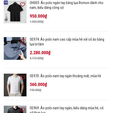
OH003: Áo polo ngắn tay bằng lụa Romon dành cho
nam, kiểu dáng công sở
950.000₫
1.350.000₫
OE974: Áo polo nam cao cấp mùa hè với cổ áo bằng
lụa tơ tằm
2.280.000₫
3.170.000₫
OE970: Áo polo nam tay ngắn thoáng mát, mùa hè
560.000₫
790.000₫
OE969: Áo polo nam tay ngắn, kiểu dáng mùa hè, có
cổ thun lụa