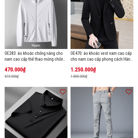
OE283: áo khoác chống nắng cho
OE470: áo khoác vest nam cao cấp
nam cao cấp thể thao mỏng chống
cho nam cao cấp phong cách Hàn
tia cực tím áo khoác thoáng khí
Quốc
470.000₫
1.250.000₫
670.000₫
1.800.000₫