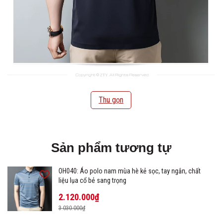
Thu gọn
Sản phẩm tương tự
OH040: Áo polo nam mùa hè kẻ sọc, tay ngắn, chất
liệu lụa cổ bẻ sang trọng
2.120.000₫
3.030.000₫