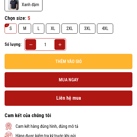
Xanh đậm
Chọn size:
S
S
M
L
XL
2XL
3XL
4XL
Số lượng:
THÊM VÀO GIỎ
MUA NGAY
Liên hệ mua
Cam kết của chúng tôi
Cam kết hàng đúng hình, đúng mô tả
Hàng được kiểm tra kỹ trước khi gửi