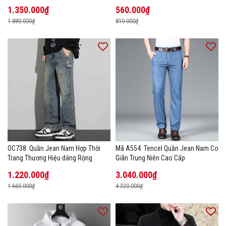
1.350.000₫
560.000₫
1.880.000₫
810.000₫
OC738: Quần Jean Nam Hợp Thời
Mã A554: Tencel Quần Jean Nam Co
Trang Thương Hiệu dáng Rộng
Giãn Trung Niên Cao Cấp
1.220.000₫
3.040.000₫
1.660.000₫
4.320.000₫