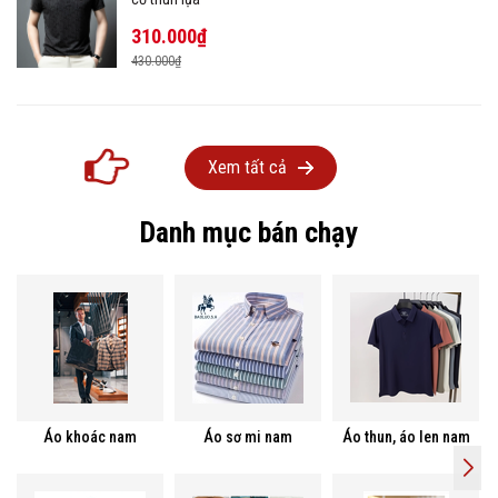
310.000₫
430.000₫
Xem tất cả
Danh mục bán chạy
Áo khoác nam
Áo sơ mi nam
Áo thun, áo len nam