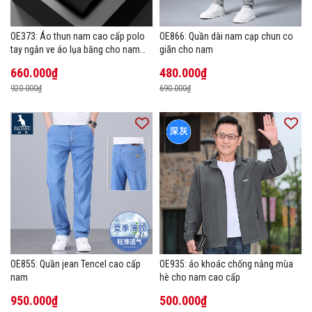
OE373: Áo thun nam cao cấp polo
OE866: Quần dài nam cạp chun co
tay ngắn ve áo lụa băng cho nam
giãn cho nam
cao cấp Áo phông mùa hè
660.000₫
480.000₫
920.000₫
690.000₫
OE855: Quần jean Tencel cao cấp
OE935: áo khoác chống nắng mùa
nam
hè cho nam cao cấp
950.000₫
500.000₫