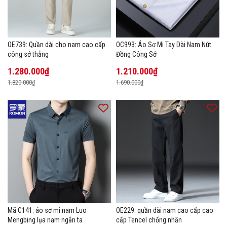
OE739: Quần dài cho nam cao cấp
OC993: Áo Sơ Mi Tay Dài Nam Nút
công sở thẳng
Đồng Công Sở
1.280.000₫
1.210.000₫
1.820.000₫
1.690.000₫
Mã C141: áo sơ mi nam Luo
OE229: quần dài nam cao cấp cao
Mengbing lụa nam ngắn ta
cấp Tencel chống nhăn