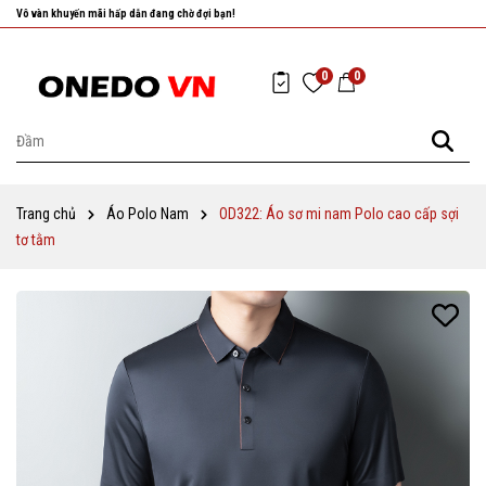
Nhanh tay chọn cho mình những sản phẩm ưng ý nhất!
0
0
Trang chủ
Áo Polo Nam
OD322: Áo sơ mi nam Polo cao cấp sợi
tơ tằm