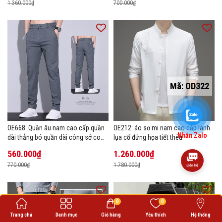
1.360.000₫
700.000₫
Mã:
OD322
OE668: Quần âu nam cao cấp quần
OE212: áo sơ mi nam cao cấp lanh
Nhắn Zalo
dài thẳng bó quần dài công sở co
lụa cổ đứng họa tiết thêu
giãn thoáng khí
560.000₫
1.260.000₫
770.000₫
1.780.000₫
0
0
Trang chủ
Danh mục
Giỏ hàng
Yêu thích
Hệ thống