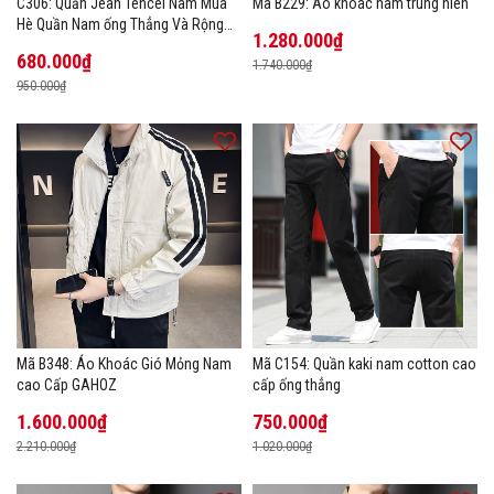
C306: Quần Jean Tencel Nam Mùa
Mã B229: Áo khoác nam trung niên
Hè Quần Nam ống Thẳng Và Rộng
1.280.000₫
New Ice Silk
680.000₫
1.740.000₫
950.000₫
Mã B348: Áo Khoác Gió Mỏng Nam
Mã C154: Quần kaki nam cotton cao
cao Cấp GAHOZ
cấp ống thẳng
1.600.000₫
750.000₫
2.210.000₫
1.020.000₫