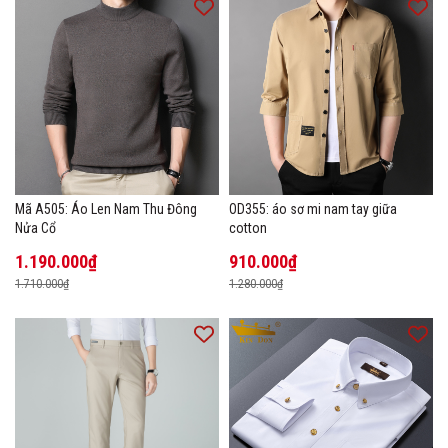
Mã A505: Áo Len Nam Thu Đông
OD355: áo sơ mi nam tay giữa
Nửa Cổ
cotton
1.190.000₫
910.000₫
1.710.000₫
1.280.000₫