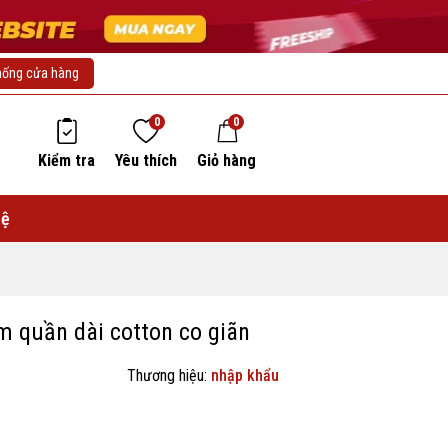
hống cửa hàng
0
0
Kiểm tra
Yêu thích
Giỏ hàng
hệ
 quần dài cotton co giãn
Thương hiệu:
nhập khẩu