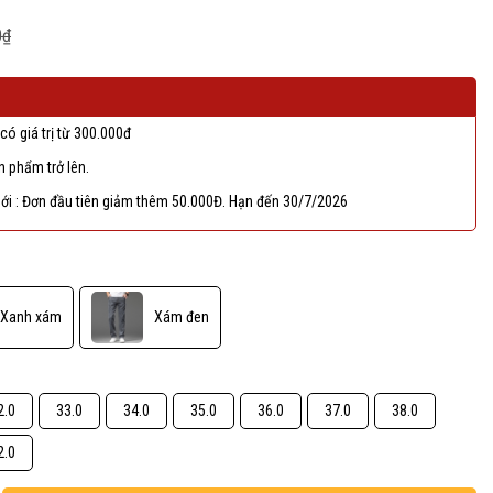
0₫
có giá trị từ 300.000đ
 phẩm trở lên.
ới : Đơn đầu tiên giảm thêm 50.000Đ. Hạn đến 30/7/2026
Xanh xám
Xám đen
2.0
33.0
34.0
35.0
36.0
37.0
38.0
2.0