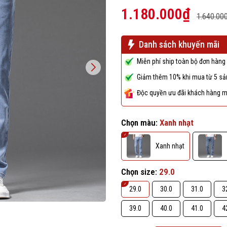
1.180.000₫
1.640.00
Danh sách khuyến mãi
Miễn phí ship toàn bộ đơn hàng 
Giảm thêm 10% khi mua từ 5 sản
Độc quyền ưu đãi khách hàng m
Chọn màu:
Xanh nhạt
Xanh nhạt
Chọn size:
29.0
29.0
30.0
31.0
3
39.0
40.0
41.0
4