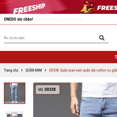
Vô vàn khuyến mãi hấp dẫn đang chờ đợi bạn!
T
Trang chủ
QUẦN NAM
OD338: Quần jean nam quần dài cotton co giã
OD338
Mã: