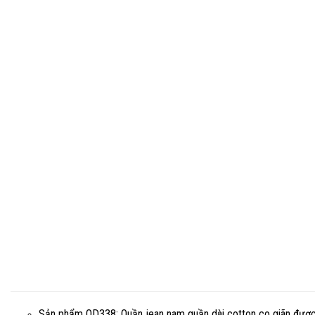
Sản phẩm OD338: Quần jean nam quần dài cotton co giãn được 