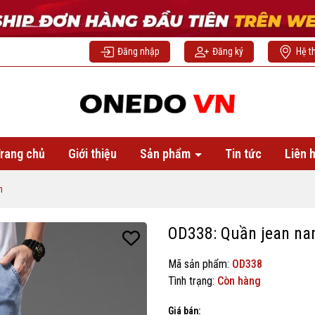
Đăng nhập
Đăng ký
Hệ t
rang chủ
Giới thiệu
Sản phẩm
Tin tức
Liên 
n
OD338: Quần jean nam
Mã sản phẩm:
OD338
Tình trạng:
Còn hàng
Giá bán: